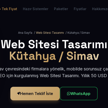
Tek Fiyat
Hazır Sistemler
Paketler
Fiyatlar
Hakkımız
Ana Sayfa
/
Web Sitesi Tasarımı
/
Kütahya / Simav
Web Sitesi Tasarımı
Kütahya / Simav
v çevresindeki firmalara yönelik, mobilde sorunsuz çal
O için kurgulanmış Web Sitesi Tasarımı. Yıllık 50 USD
Hemen Teklif İste
WhatsApp