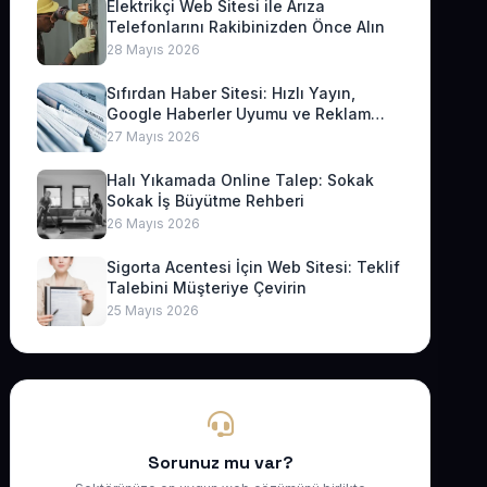
Elektrikçi Web Sitesi ile Arıza
Telefonlarını Rakibinizden Önce Alın
28 Mayıs 2026
Sıfırdan Haber Sitesi: Hızlı Yayın,
Google Haberler Uyumu ve Reklam
Geliri
27 Mayıs 2026
Halı Yıkamada Online Talep: Sokak
Sokak İş Büyütme Rehberi
26 Mayıs 2026
Sigorta Acentesi İçin Web Sitesi: Teklif
Talebini Müşteriye Çevirin
25 Mayıs 2026
Sorunuz mu var?