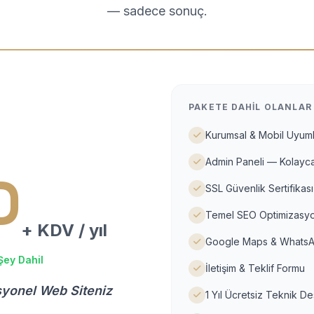
— sadece sonuç.
PAKETE DAHIL OLANLAR
Kurumsal & Mobil Uyuml
Admin Paneli — Kolayca
D
SSL Güvenlik Sertifikası
Temel SEO Optimizasyo
+ KDV / yıl
Google Maps & WhatsA
Şey Dahil
İletişim & Teklif Formu
syonel Web Siteniz
1 Yıl Ücretsiz Teknik D