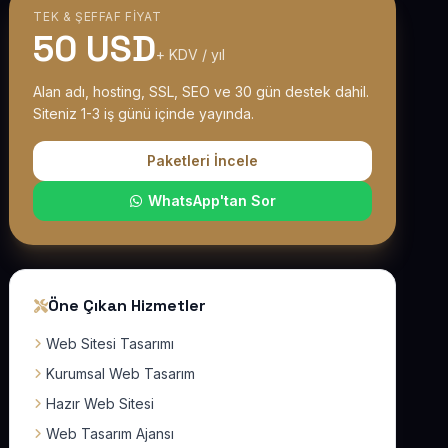
TEK & ŞEFFAF FIYAT
50 USD
+ KDV / yıl
Alan adı, hosting, SSL, SEO ve 30 gün destek dahil.
Siteniz 1-3 iş günü içinde yayında.
Paketleri İncele
WhatsApp'tan Sor
Öne Çıkan Hizmetler
Web Sitesi Tasarımı
Kurumsal Web Tasarım
Hazır Web Sitesi
Web Tasarım Ajansı