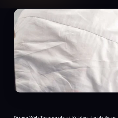
Dizayn Web Tasarım
olarak Kütahya ilindeki Simav 