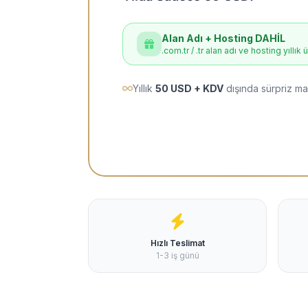
Alan Adı + Hosting DAHİL
.com.tr / .tr alan adı ve hosting yıllık 
Yıllık
50 USD + KDV
dışında sürpriz ma
Hızlı Teslimat
1-3 iş günü