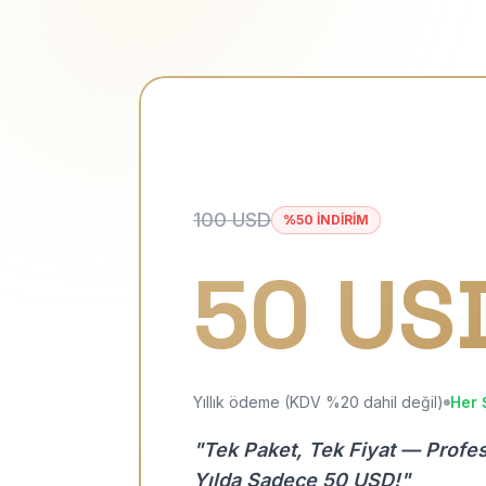
100 USD
%50 İNDİRİM
50 US
Yıllık ödeme (KDV %20 dahil değil)
Her 
"Tek Paket, Tek Fiyat — Profe
Yılda Sadece 50 USD!"