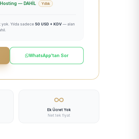
 + Hosting — DAHİL
Yıllık
et yok. Yılda sadece
50 USD + KDV
— alan
hil.
WhatsApp'tan Sor
Ek Ücret Yok
Net tek fiyat