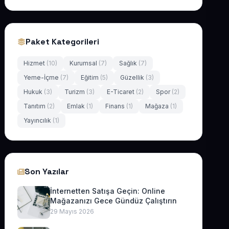
Paket Kategorileri
Hizmet
(10)
Kurumsal
(7)
Sağlık
(7)
Yeme-İçme
(7)
Eğitim
(5)
Güzellik
(3)
Hukuk
(3)
Turizm
(3)
E-Ticaret
(2)
Spor
(2)
Tanıtım
(2)
Emlak
(1)
Finans
(1)
Mağaza
(1)
Yayıncılık
(1)
Son Yazılar
İnternetten Satışa Geçin: Online
Mağazanızı Gece Gündüz Çalıştırın
29 Mayıs 2026