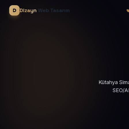
Dizayn
Web Tasarım
Kütahya Sima
SEO/AE