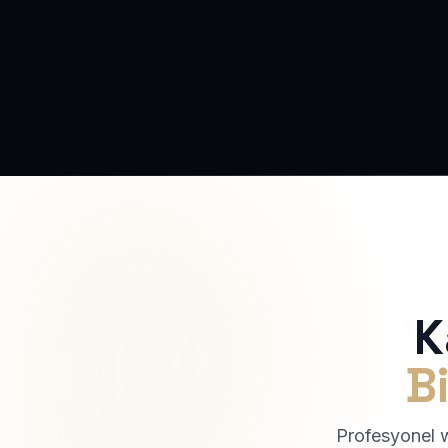
K
Bi
Profesyonel we