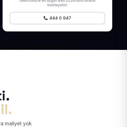
Sektörünüze en uygun web çözümünü birlikte
belirleyelim.
444 0 947
i.
il.
tra maliyet yok