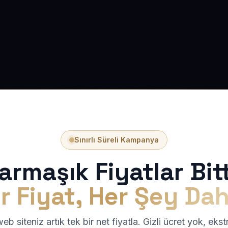
Sınırlı Süreli Kampanya
armaşık Fiyatlar Bitt
r Fiyat, Her Şey Dah
b siteniz artık tek bir net fiyatla. Gizli ücret yok, eks