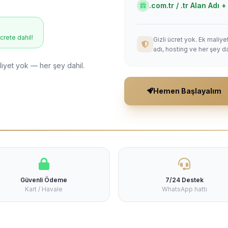
.com.tr / .tr Alan Adı
ücrete dahil!
Gizli ücret yok. Ek maliy
adı, hosting ve her şey da
liyet yok — her şey dahil.
Hemen Başlayalım
Güvenli Ödeme
7/24 Destek
Kart / Havale
WhatsApp hattı