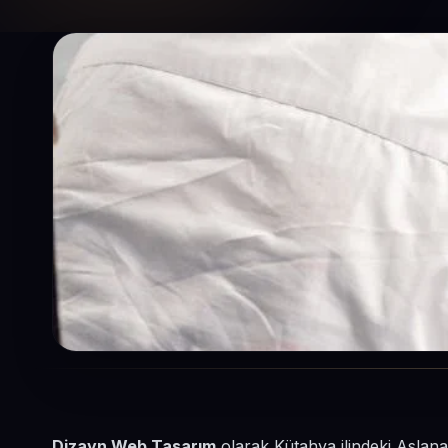
Dizayn Web Tasarım
olarak Kütahya ilindeki Aslana