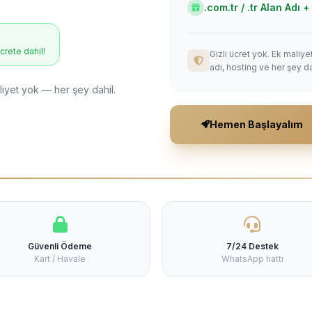
.com.tr / .tr Alan Adı
ücrete dahil!
Gizli ücret yok. Ek maliy
adı, hosting ve her şey da
liyet yok — her şey dahil.
Hemen Başlayalım
Güvenli Ödeme
7/24 Destek
Kart / Havale
WhatsApp hattı