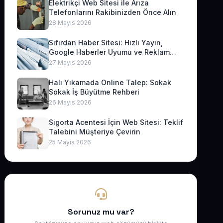
Elektrikçi Web Sitesi ile Arıza
Telefonlarını Rakibinizden Önce Alın
28 Mayıs 2026
Sıfırdan Haber Sitesi: Hızlı Yayın,
Google Haberler Uyumu ve Reklam
Geliri
27 Mayıs 2026
Halı Yıkamada Online Talep: Sokak
Sokak İş Büyütme Rehberi
26 Mayıs 2026
Sigorta Acentesi İçin Web Sitesi: Teklif
Talebini Müşteriye Çevirin
25 Mayıs 2026
Sorunuz mu var?