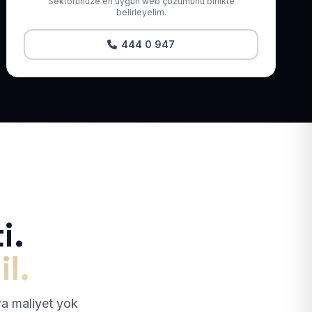
Sektörünüze en uygun web çözümünü birlikte
belirleyelim.
444 0 947
i.
il.
tra maliyet yok