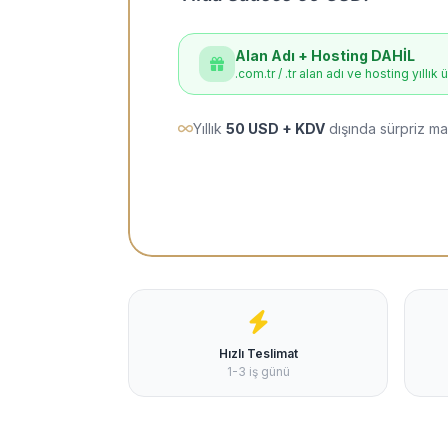
Alan Adı + Hosting DAHİL
.com.tr / .tr alan adı ve hosting yıllık 
Yıllık
50 USD + KDV
dışında sürpriz ma
Hızlı Teslimat
1-3 iş günü