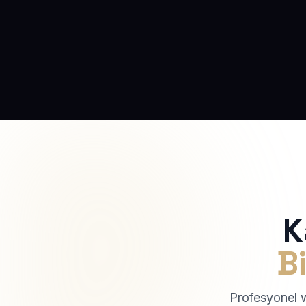
K
Bi
Profesyonel we