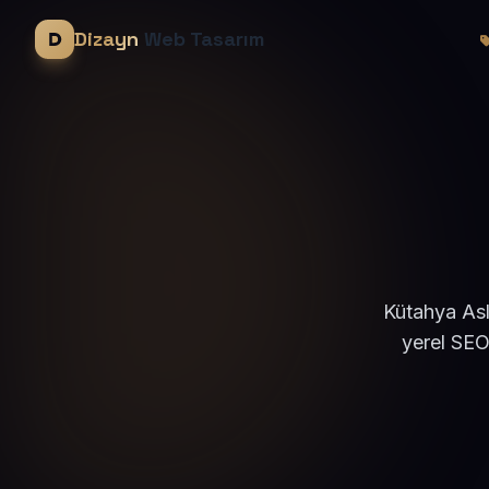
Dizayn
Web Tasarım
Kütahya Asl
yerel SEO