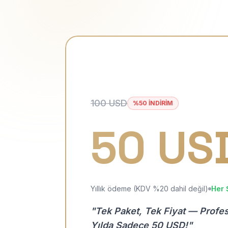
100 USD
%50 İNDİRİM
50 US
Yıllık ödeme (KDV %20 dahil değil)
Her 
"Tek Paket, Tek Fiyat — Profe
Yılda Sadece 50 USD!"