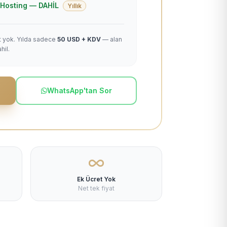
 + Hosting — DAHİL
Yıllık
et yok. Yılda sadece
50 USD + KDV
— alan
hil.
WhatsApp'tan Sor
Ek Ücret Yok
Net tek fiyat