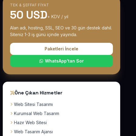
TEK & ŞEFFAF FIYAT
50 USD
+ KDV / yıl
Alan adı, hosting, SSL, SEO ve 30 gün destek dahil.
Siteniz 1-3 iş günü içinde yayında.
Paketleri İncele
WhatsApp'tan Sor
Öne Çıkan Hizmetler
Web Sitesi Tasarımı
Kurumsal Web Tasarım
Hazır Web Sitesi
Web Tasarım Ajansı