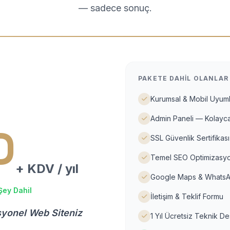
— sadece sonuç.
PAKETE DAHIL OLANLAR
Kurumsal & Mobil Uyuml
Admin Paneli — Kolayca
D
SSL Güvenlik Sertifikası
Temel SEO Optimizasyo
+ KDV / yıl
Google Maps & WhatsA
Şey Dahil
İletişim & Teklif Formu
syonel Web Siteniz
1 Yıl Ücretsiz Teknik D