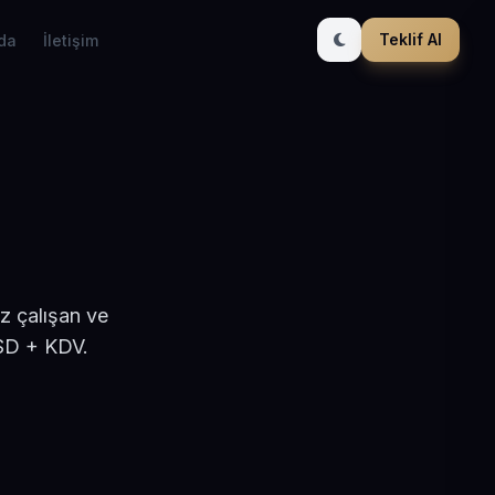
Teklif Al
da
İletişim
z çalışan ve
USD + KDV.