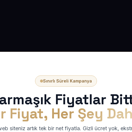
Sınırlı Süreli Kampanya
armaşık Fiyatlar Bitt
r Fiyat, Her Şey Dah
b siteniz artık tek bir net fiyatla. Gizli ücret yok, eks