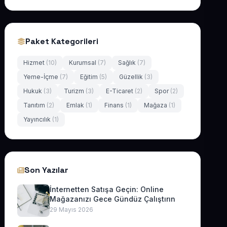
Paket Kategorileri
Hizmet
(10)
Kurumsal
(7)
Sağlık
(7)
Yeme-İçme
(7)
Eğitim
(5)
Güzellik
(3)
Hukuk
(3)
Turizm
(3)
E-Ticaret
(2)
Spor
(2)
Tanıtım
(2)
Emlak
(1)
Finans
(1)
Mağaza
(1)
Yayıncılık
(1)
Son Yazılar
İnternetten Satışa Geçin: Online
Mağazanızı Gece Gündüz Çalıştırın
29 Mayıs 2026