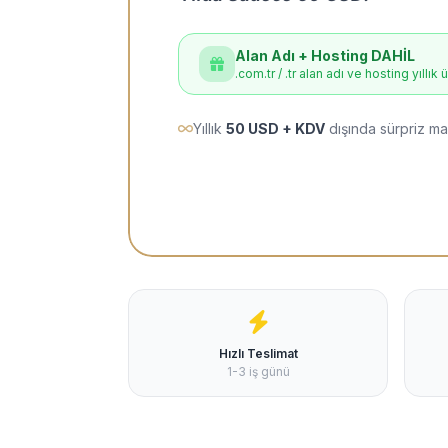
Alan Adı + Hosting DAHİL
.com.tr / .tr alan adı ve hosting yıllık 
Yıllık
50 USD + KDV
dışında sürpriz ma
Hızlı Teslimat
1-3 iş günü