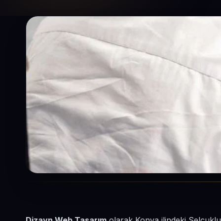
Dizayn Web Tasarım
olarak Konya ilindeki Selçuklu