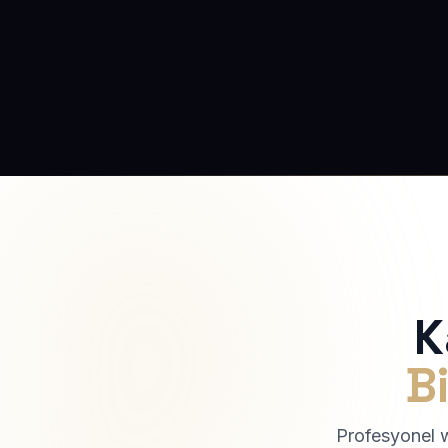
K
Bi
Profesyonel we