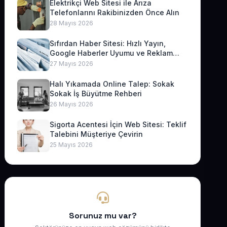
Elektrikçi Web Sitesi ile Arıza
Telefonlarını Rakibinizden Önce Alın
28 Mayıs 2026
Sıfırdan Haber Sitesi: Hızlı Yayın,
Google Haberler Uyumu ve Reklam
Geliri
27 Mayıs 2026
Halı Yıkamada Online Talep: Sokak
Sokak İş Büyütme Rehberi
26 Mayıs 2026
Sigorta Acentesi İçin Web Sitesi: Teklif
Talebini Müşteriye Çevirin
25 Mayıs 2026
Sorunuz mu var?