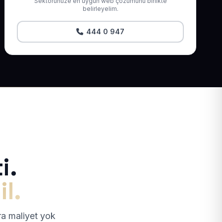
Sektörünüze en uygun web çözümünü birlikte
belirleyelim.
444 0 947
i.
il.
tra maliyet yok