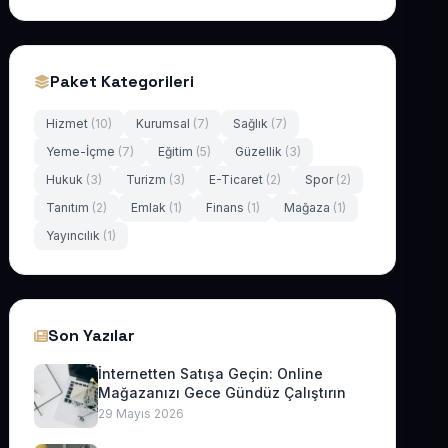
Paket Kategorileri
Hizmet
(10)
Kurumsal
(7)
Sağlık
(7)
Yeme-İçme
(7)
Eğitim
(5)
Güzellik
(3)
Hukuk
(3)
Turizm
(3)
E-Ticaret
(2)
Spor
(2)
Tanıtım
(2)
Emlak
(1)
Finans
(1)
Mağaza
(1)
Yayıncılık
(1)
Son Yazılar
İnternetten Satışa Geçin: Online
Mağazanızı Gece Gündüz Çalıştırın
29 Mayıs 2026