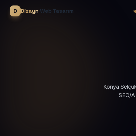
Dizayn
Web Tasarım
Konya Selçukl
SEO/AE