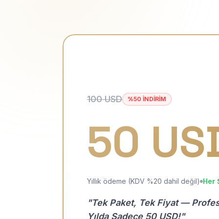
100 USD
%50 İNDİRİM
50 US
Yıllık ödeme (KDV %20 dahil değil)
Her 
"Tek Paket, Tek Fiyat — Profe
Yılda Sadece 50 USD!"