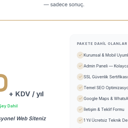
— sadece sonuç.
PAKETE DAHIL OLANLAR
Kurumsal & Mobil Uyuml
Admin Paneli — Kolayca
D
SSL Güvenlik Sertifikası
Temel SEO Optimizasyo
+ KDV / yıl
Google Maps & WhatsA
Şey Dahil
İletişim & Teklif Formu
syonel Web Siteniz
1 Yıl Ücretsiz Teknik D