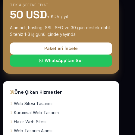
TEK & ŞEFFAF FIYAT
50 USD
+ KDV / yıl
Alan adı, hosting, SSL, SEO ve 30 gün destek dahil.
Siteniz 1-3 iş günü içinde yayında.
Paketleri İncele
WhatsApp'tan Sor
Öne Çıkan Hizmetler
Web Sitesi Tasarımı
Kurumsal Web Tasarım
Hazır Web Sitesi
Web Tasarım Ajansı