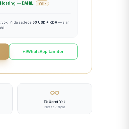
 + Hosting — DAHİL
Yıllık
et yok. Yılda sadece
50 USD + KDV
— alan
hil.
WhatsApp'tan Sor
Ek Ücret Yok
Net tek fiyat