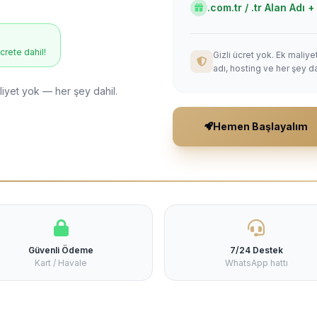
.com.tr / .tr Alan Adı
ücrete dahil!
Gizli ücret yok. Ek maliy
adı, hosting ve her şey da
liyet yok — her şey dahil.
Hemen Başlayalım
Güvenli Ödeme
7/24 Destek
Kart / Havale
WhatsApp hattı