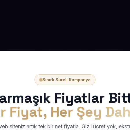
Sınırlı Süreli Kampanya
armaşık Fiyatlar Bitt
r Fiyat, Her Şey Dah
b siteniz artık tek bir net fiyatla. Gizli ücret yok, eks