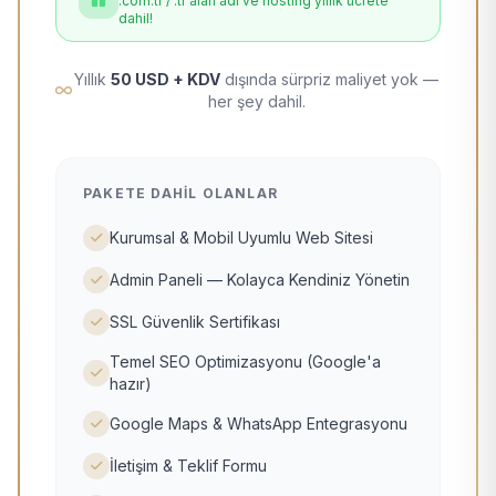
.com.tr / .tr alan adı ve hosting yıllık ücrete
dahil!
Yıllık
50 USD + KDV
dışında sürpriz maliyet yok —
her şey dahil.
PAKETE DAHIL OLANLAR
Kurumsal & Mobil Uyumlu Web Sitesi
Admin Paneli — Kolayca Kendiniz Yönetin
SSL Güvenlik Sertifikası
Temel SEO Optimizasyonu (Google'a
hazır)
Google Maps & WhatsApp Entegrasyonu
İletişim & Teklif Formu