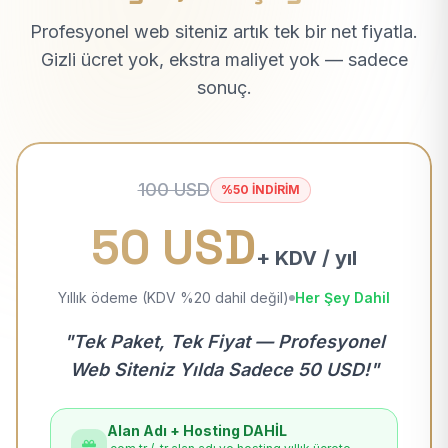
Profesyonel web siteniz artık tek bir net fiyatla.
Gizli ücret yok, ekstra maliyet yok — sadece
sonuç.
100 USD
%50 İNDİRİM
50 USD
+ KDV / yıl
Yıllık ödeme (KDV %20 dahil değil)
Her Şey Dahil
"Tek Paket, Tek Fiyat — Profesyonel
Web Siteniz Yılda Sadece 50 USD!"
Alan Adı + Hosting DAHİL