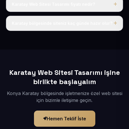
Karatay Web Sitesi Tasarımı fiyatı nedir?
Tek fiyat uygulanır: yıllık 50 USD + KDV. Bu bedele alan
adı, hosting, SSL ve temel SEO da dahildir.
Karatay bölgesinde siteniz kaç günde hazır olur?
İçerikleriniz elimize geçtikten sonra siteniz 1-3 iş günü
içerisinde yayına alınır.
Karatay Web Sitesi Tasarımı işine
birlikte başlayalım
Konya Karatay bölgesinde işletmenize özel web sitesi
için bizimle iletişime geçin.
Hemen Teklif İste