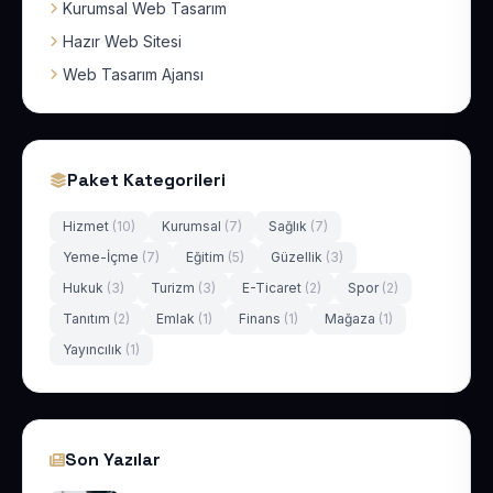
Kurumsal Web Tasarım
Hazır Web Sitesi
Web Tasarım Ajansı
Paket Kategorileri
Hizmet
(10)
Kurumsal
(7)
Sağlık
(7)
Yeme-İçme
(7)
Eğitim
(5)
Güzellik
(3)
Hukuk
(3)
Turizm
(3)
E-Ticaret
(2)
Spor
(2)
Tanıtım
(2)
Emlak
(1)
Finans
(1)
Mağaza
(1)
Yayıncılık
(1)
Son Yazılar