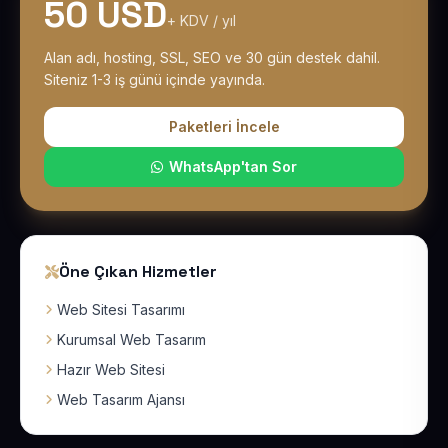
50 USD
+ KDV / yıl
Alan adı, hosting, SSL, SEO ve 30 gün destek dahil.
Siteniz 1-3 iş günü içinde yayında.
Paketleri İncele
WhatsApp'tan Sor
Öne Çıkan Hizmetler
Web Sitesi Tasarımı
Kurumsal Web Tasarım
Hazır Web Sitesi
Web Tasarım Ajansı