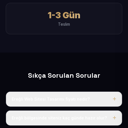
1-3 Gün
Teslim
Sıkça Sorulan Sorular
Ereğli Web Sitesi Tasarımı fiyatı nedir?
Tek fiyat uygulanır: yıllık 50 USD + KDV. Bu bedele alan
adı, hosting, SSL ve temel SEO da dahildir.
Ereğli bölgesinde siteniz kaç günde hazır olur?