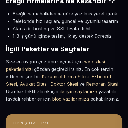
Ereğli Firmalarına Ne Kazandırır?
Ereğli ve mahallelerine göre yazılmış yerel içerik
Telefonda hızlı açılan, güncel ve uyumlu tasarım
Alan adı, hosting ve SSL fiyata dahil
1-3 iş günü içinde teslim, ilk ay destek ücretsiz
İlgili Paketler ve Sayfalar
Size en uygun çözümü seçmek için
web sitesi
paketlerimizi
gözden geçirebilirsiniz. En çok tercih
edilenler şunlar:
Kurumsal Firma Sitesi
,
E-Ticaret
Sitesi
,
Avukat Sitesi
,
Doktor Sitesi
ve
Restoran Sitesi
.
Ücretsiz teklif almak için
iletişim sayfamıza
yazabilir,
faydalı rehberler için
blog yazılarımıza
bakabilirsiniz.
TEK & ŞEFFAF FIYAT