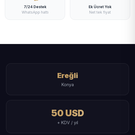
7/24 Destek
Ek Ücret Yok
WhatsApp hattı
Net tek fiyat
Ereğli
Konya
50 USD
+ KDV / yıl