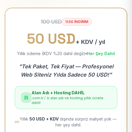
100 USD
%50 İNDİRİM
50 USD
+ KDV / yıl
Yıllık ödeme (KDV %20 dahil değil)
Her Şey Dahil
"Tek Paket, Tek Fiyat — Profesyonel
Web Siteniz Yılda Sadece 50 USD!"
Alan Adı + Hosting DAHİL
.com.tr / .tr alan adı ve hosting yıllık ücrete
dahil!
Yıllık
50 USD + KDV
dışında sürpriz maliyet yok —
her şey dahil.