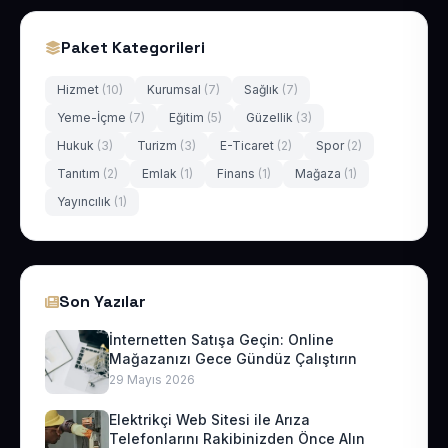
Paket Kategorileri
Hizmet
(10)
Kurumsal
(7)
Sağlık
(7)
Yeme-İçme
(7)
Eğitim
(5)
Güzellik
(3)
Hukuk
(3)
Turizm
(3)
E-Ticaret
(2)
Spor
(2)
Tanıtım
(2)
Emlak
(1)
Finans
(1)
Mağaza
(1)
Yayıncılık
(1)
Son Yazılar
İnternetten Satışa Geçin: Online
Mağazanızı Gece Gündüz Çalıştırın
29 Mayıs 2026
Elektrikçi Web Sitesi ile Arıza
Telefonlarını Rakibinizden Önce Alın