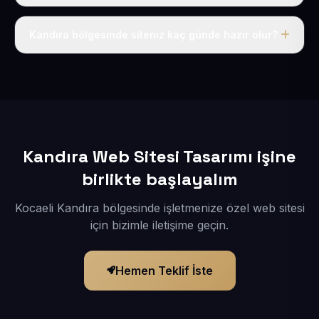
Tek fiyat uygulanır: yıllık 50 USD + KDV. Bu bedele alan
adı, hosting, SSL ve temel SEO da dahildir.
Kandıra bölgesinde siteniz kaç günde hazır olur?
İçerikleriniz elimize geçtikten sonra siteniz 1-3 iş günü
içerisinde yayına alınır.
Kandıra Web Sitesi Tasarımı işine
birlikte başlayalım
Kocaeli Kandıra bölgesinde işletmenize özel web sitesi
için bizimle iletişime geçin.
Hemen Teklif İste