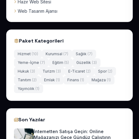
Hazır Web Sitesi
Web Tasarım Ajansı
Paket Kategorileri
Hizmet
(10)
Kurumsal
(7)
Sağlık
(7)
Yeme-İçme
(7)
Eğitim
(5)
Güzellik
(3)
Hukuk
(3)
Turizm
(3)
E-Ticaret
(2)
Spor
(2)
Tanıtım
(2)
Emlak
(1)
Finans
(1)
Mağaza
(1)
Yayıncılık
(1)
Son Yazılar
İnternetten Satışa Geçin: Online
Mağazanızı Gece Gündüz Çalıştırın