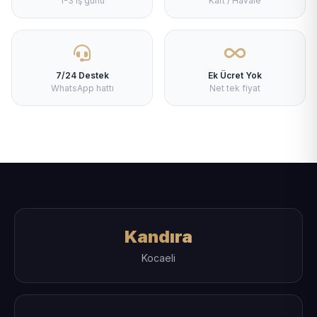
1-3 iş günü
Kart / Havale
7/24 Destek
Ek Ücret Yok
WhatsApp hattı
Net tek fiyat
Kandıra
Kocaeli