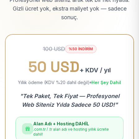
Gizli ücret yok, ekstra maliyet yok — sadece
sonuç.
100 USD
%50 İNDİRİM
50 USD
+ KDV / yıl
Yıllık ödeme (KDV %20 dahil değil)
Her Şey Dahil
"Tek Paket, Tek Fiyat — Profesyonel
Web Siteniz Yılda Sadece 50 USD!"
Alan Adı + Hosting DAHİL
.com.tr / .tr alan adı ve hosting yıllık ücrete
dahil!