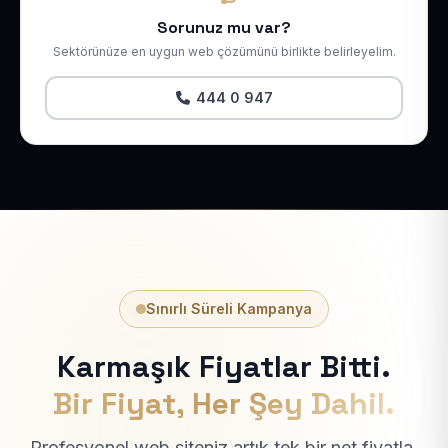
Sorunuz mu var?
Sektörünüze en uygun web çözümünü birlikte belirleyelim.
444 0 947
Sınırlı Süreli Kampanya
Karmaşık Fiyatlar Bitti.
Bir Fiyat, Her Şey Dahil.
Profesyonel web siteniz artık tek bir net fiyatla.