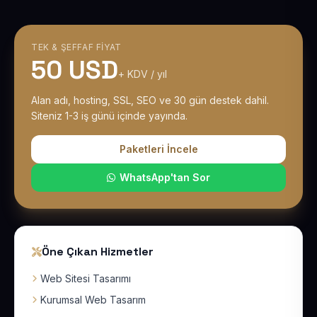
TEK & ŞEFFAF FIYAT
50 USD
+ KDV / yıl
Alan adı, hosting, SSL, SEO ve 30 gün destek dahil.
Siteniz 1-3 iş günü içinde yayında.
Paketleri İncele
WhatsApp'tan Sor
Öne Çıkan Hizmetler
Web Sitesi Tasarımı
Kurumsal Web Tasarım