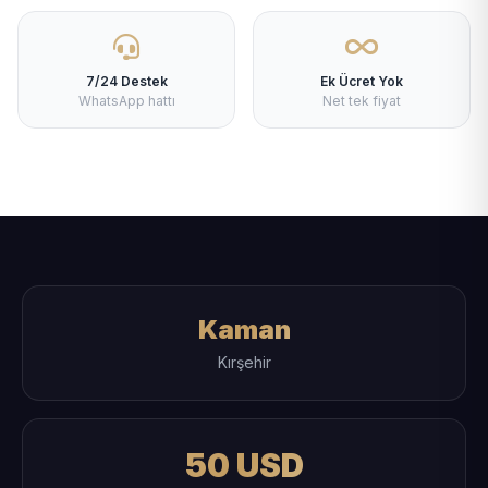
7/24 Destek
Ek Ücret Yok
WhatsApp hattı
Net tek fiyat
Kaman
Kırşehir
50 USD