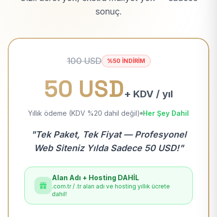
sonuç.
100 USD
%50 İNDİRİM
50 USD
+ KDV / yıl
Yıllık ödeme (KDV %20 dahil değil)
Her Şey Dahil
"Tek Paket, Tek Fiyat — Profesyonel
Web Siteniz Yılda Sadece 50 USD!"
Alan Adı + Hosting DAHİL
.com.tr / .tr alan adı ve hosting yıllık ücrete
dahil!