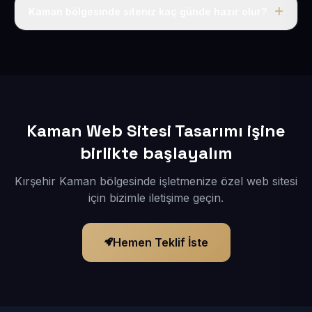
adı, hosting, SSL ve temel SEO da dahildir.
Kaman bölgesinde siteniz kaç günde hazır olur?
İçerikleriniz elimize geçtikten sonra siteniz 1-3 iş günü
içerisinde yayına alınır.
Kaman Web Sitesi Tasarımı işine
birlikte başlayalım
Kırşehir Kaman bölgesinde işletmenize özel web sitesi
için bizimle iletişime geçin.
Hemen Teklif İste