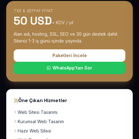
TEK & ŞEFFAF FIYAT
50 USD
+ KDV / yıl
Alan adı, hosting, SSL, SEO ve 30 gün destek dahil.
Siteniz 1-3 iş günü içinde yayında.
Paketleri İncele
WhatsApp'tan Sor
Öne Çıkan Hizmetler
Web Sitesi Tasarımı
Kurumsal Web Tasarım
Hazır Web Sitesi