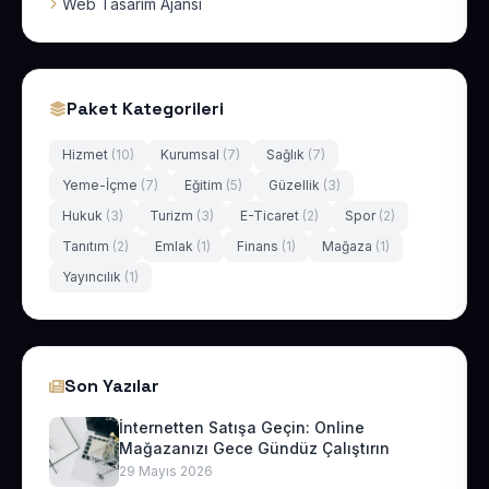
Web Tasarım Ajansı
Paket Kategorileri
Hizmet
(10)
Kurumsal
(7)
Sağlık
(7)
Yeme-İçme
(7)
Eğitim
(5)
Güzellik
(3)
Hukuk
(3)
Turizm
(3)
E-Ticaret
(2)
Spor
(2)
Tanıtım
(2)
Emlak
(1)
Finans
(1)
Mağaza
(1)
Yayıncılık
(1)
Son Yazılar
İnternetten Satışa Geçin: Online
Mağazanızı Gece Gündüz Çalıştırın
29 Mayıs 2026