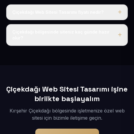
Çiçekdağı Web Sitesi Tasarımı fiyatı nedir?
Tek fiyat uygulanır: yıllık 50 USD + KDV. Bu bedele alan
adı, hosting, SSL ve temel SEO da dahildir.
Çiçekdağı bölgesinde siteniz kaç günde hazır
olur?
İçerikleriniz elimize geçtikten sonra siteniz 1-3 iş günü
içerisinde yayına alınır.
Çiçekdağı Web Sitesi Tasarımı işine
birlikte başlayalım
Kırşehir Çiçekdağı bölgesinde işletmenize özel web
sitesi için bizimle iletişime geçin.