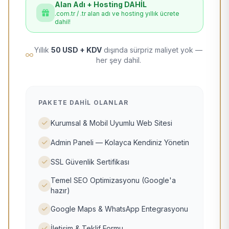
Alan Adı + Hosting DAHİL
.com.tr / .tr alan adı ve hosting yıllık ücrete
dahil!
Yıllık
50 USD + KDV
dışında sürpriz maliyet yok —
her şey dahil.
PAKETE DAHIL OLANLAR
Kurumsal & Mobil Uyumlu Web Sitesi
Admin Paneli — Kolayca Kendiniz Yönetin
SSL Güvenlik Sertifikası
Temel SEO Optimizasyonu (Google'a
hazır)
Google Maps & WhatsApp Entegrasyonu
İletişim & Teklif Formu