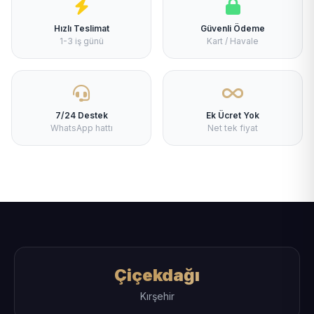
Hızlı Teslimat
Güvenli Ödeme
1-3 iş günü
Kart / Havale
7/24 Destek
Ek Ücret Yok
WhatsApp hattı
Net tek fiyat
Çiçekdağı
Kırşehir