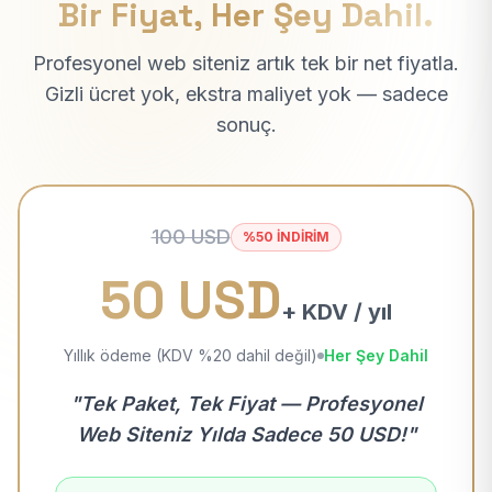
Bir Fiyat, Her Şey Dahil.
Profesyonel web siteniz artık tek bir net fiyatla.
Gizli ücret yok, ekstra maliyet yok — sadece
sonuç.
100 USD
%50 İNDİRİM
50 USD
+ KDV / yıl
Yıllık ödeme (KDV %20 dahil değil)
Her Şey Dahil
"Tek Paket, Tek Fiyat — Profesyonel
Web Siteniz Yılda Sadece 50 USD!"