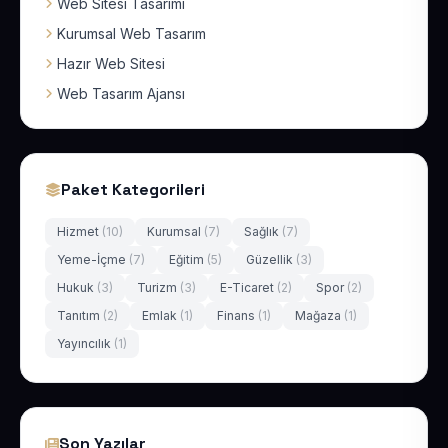
Web Sitesi Tasarımı
Kurumsal Web Tasarım
Hazır Web Sitesi
Web Tasarım Ajansı
Paket Kategorileri
Hizmet
(10)
Kurumsal
(7)
Sağlık
(7)
Yeme-İçme
(7)
Eğitim
(5)
Güzellik
(3)
Hukuk
(3)
Turizm
(3)
E-Ticaret
(2)
Spor
(2)
Tanıtım
(2)
Emlak
(1)
Finans
(1)
Mağaza
(1)
Yayıncılık
(1)
Son Yazılar