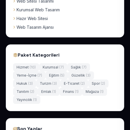
Web Sitesi Tasarımı
Kurumsal Web Tasarım
Hazır Web Sitesi
Web Tasarım Ajansı
Paket Kategorileri
Hizmet
(10)
Kurumsal
(7)
Sağlık
(7)
Yeme-İçme
(7)
Eğitim
(5)
Güzellik
(3)
Hukuk
(3)
Turizm
(3)
E-Ticaret
(2)
Spor
(2)
Tanıtım
(2)
Emlak
(1)
Finans
(1)
Mağaza
(1)
Yayıncılık
(1)
Son Yazılar