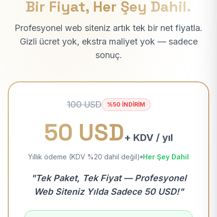
Bir Fiyat, Her Şey Dahil.
Profesyonel web siteniz artık tek bir net fiyatla.
Gizli ücret yok, ekstra maliyet yok — sadece
sonuç.
100 USD
%50 İNDİRİM
50 USD
+ KDV / yıl
Yıllık ödeme (KDV %20 dahil değil)
Her Şey Dahil
"Tek Paket, Tek Fiyat — Profesyonel
Web Siteniz Yılda Sadece 50 USD!"