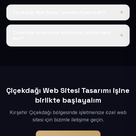
Çiçekdağı Web Sitesi Tasarımı fiyatı nedir?
Tek fiyat uygulanır: yıllık 50 USD + KDV. Bu bedele alan
adı, hosting, SSL ve temel SEO da dahildir.
Çiçekdağı bölgesinde siteniz kaç günde hazır
olur?
İçerikleriniz elimize geçtikten sonra siteniz 1-3 iş günü
içerisinde yayına alınır.
Çiçekdağı Web Sitesi Tasarımı işine
birlikte başlayalım
Kırşehir Çiçekdağı bölgesinde işletmenize özel web
sitesi için bizimle iletişime geçin.