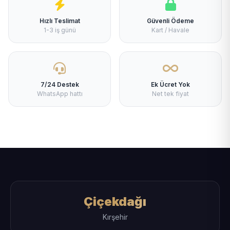
Hızlı Teslimat
Güvenli Ödeme
1-3 iş günü
Kart / Havale
7/24 Destek
Ek Ücret Yok
WhatsApp hattı
Net tek fiyat
Çiçekdağı
Kırşehir