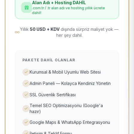
Alan Adı + Hosting DAHİL
.com.tr / .tr alan adı ve hosting yıllık ücrete
dahil!
Yıllık
50 USD + KDV
dışında sürpriz maliyet yok —
her şey dahil.
PAKETE DAHIL OLANLAR
Kurumsal & Mobil Uyumlu Web Sitesi
Admin Paneli — Kolayca Kendiniz Yönetin
SSL Güvenlik Sertifikası
Temel SEO Optimizasyonu (Google'a
hazır)
Google Maps & WhatsApp Entegrasyonu
İletişim & Teklif Formu