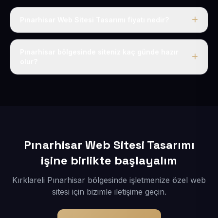
Pınarhisar Web Sitesi Tasarımı fiyatı nedir?
Tek fiyat uygulanır: yıllık 50 USD + KDV. Bu bedele alan
adı, hosting, SSL ve temel SEO da dahildir.
Pınarhisar bölgesinde siteniz kaç günde hazır
olur?
İçerikleriniz elimize geçtikten sonra siteniz 1-3 iş günü
içerisinde yayına alınır.
Pınarhisar Web Sitesi Tasarımı
işine birlikte başlayalım
Kırklareli Pınarhisar bölgesinde işletmenize özel web
sitesi için bizimle iletişime geçin.