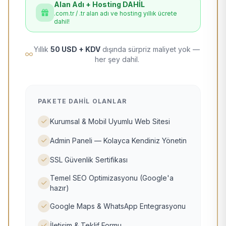
Alan Adı + Hosting DAHİL
.com.tr / .tr alan adı ve hosting yıllık ücrete
dahil!
Yıllık
50 USD + KDV
dışında sürpriz maliyet yok —
her şey dahil.
PAKETE DAHIL OLANLAR
Kurumsal & Mobil Uyumlu Web Sitesi
Admin Paneli — Kolayca Kendiniz Yönetin
SSL Güvenlik Sertifikası
Temel SEO Optimizasyonu (Google'a
hazır)
Google Maps & WhatsApp Entegrasyonu
İletişim & Teklif Formu