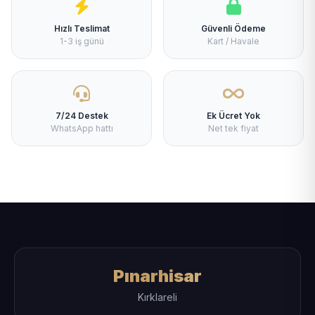
Hızlı Teslimat
Güvenli Ödeme
1-3 iş günü
Kart / Havale
7/24 Destek
Ek Ücret Yok
WhatsApp hattı
Net tek fiyat
Pınarhisar
Kırklareli