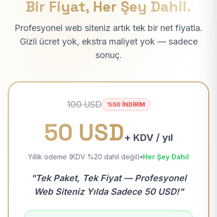
Bir Fiyat, Her Şey Dahil.
Profesyonel web siteniz artık tek bir net fiyatla.
Gizli ücret yok, ekstra maliyet yok — sadece
sonuç.
100 USD
%50 İNDİRİM
50 USD
+ KDV / yıl
Yıllık ödeme (KDV %20 dahil değil)
Her Şey Dahil
"Tek Paket, Tek Fiyat — Profesyonel
Web Siteniz Yılda Sadece 50 USD!"