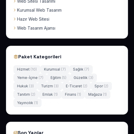
Web Sitesi Tasarımı
Kurumsal Web Tasarım
Hazır Web Sitesi
Web Tasarım Ajansı
Paket Kategorileri
Hizmet
(10)
Kurumsal
(7)
Sağlık
(7)
Yeme-İçme
(7)
Eğitim
(5)
Güzellik
(3)
Hukuk
(3)
Turizm
(3)
E-Ticaret
(2)
Spor
(2)
Tanıtım
(2)
Emlak
(1)
Finans
(1)
Mağaza
(1)
Yayıncılık
(1)
Son Yazılar