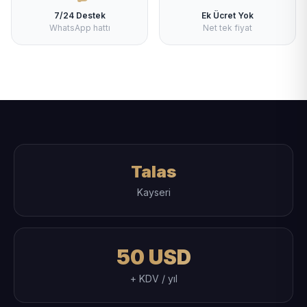
7/24 Destek
Ek Ücret Yok
WhatsApp hattı
Net tek fiyat
Talas
Kayseri
50 USD
+ KDV / yıl