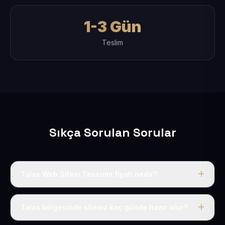
1-3 Gün
Teslim
Sıkça Sorulan Sorular
Talas Web Sitesi Tasarımı fiyatı nedir?
Tek fiyat uygulanır: yıllık 50 USD + KDV. Bu bedele alan
adı, hosting, SSL ve temel SEO da dahildir.
Talas bölgesinde siteniz kaç günde hazır olur?