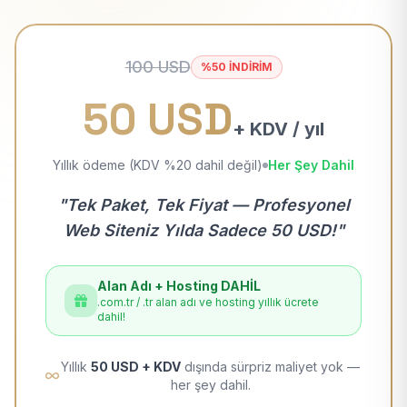
100 USD
%50 İNDİRİM
50 USD
+ KDV / yıl
Yıllık ödeme (KDV %20 dahil değil)
Her Şey Dahil
"Tek Paket, Tek Fiyat — Profesyonel
Web Siteniz Yılda Sadece 50 USD!"
Alan Adı + Hosting DAHİL
.com.tr / .tr alan adı ve hosting yıllık ücrete
dahil!
Yıllık
50 USD + KDV
dışında sürpriz maliyet yok —
her şey dahil.