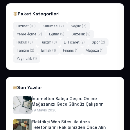
Paket Kategorileri
Hizmet
(10)
Kurumsal
(7)
Sağlık
(7)
Yeme-İçme
(7)
Eğitim
(5)
Güzellik
(3)
Hukuk
(3)
Turizm
(3)
E-Ticaret
(2)
Spor
(2)
Tanıtım
(2)
Emlak
(1)
Finans
(1)
Mağaza
(1)
Yayıncılık
(1)
Son Yazılar
İnternetten Satışa Geçin: Online
Mağazanızı Gece Gündüz Çalıştırın
29 Mayıs 2026
Elektrikçi Web Sitesi ile Arıza
Telefonlarını Rakibinizden Önce Alın