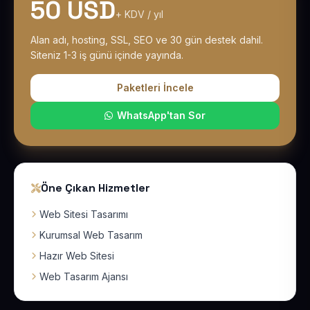
50 USD
+ KDV / yıl
Alan adı, hosting, SSL, SEO ve 30 gün destek dahil.
Siteniz 1-3 iş günü içinde yayında.
Paketleri İncele
WhatsApp'tan Sor
Öne Çıkan Hizmetler
Web Sitesi Tasarımı
Kurumsal Web Tasarım
Hazır Web Sitesi
Web Tasarım Ajansı