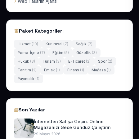
Web Tasarım Ajansı
Paket Kategorileri
Hizmet
(10)
Kurumsal
(7)
Sağlık
(7)
Yeme-İçme
(7)
Eğitim
(5)
Güzellik
(3)
Hukuk
(3)
Turizm
(3)
E-Ticaret
(2)
Spor
(2)
Tanıtım
(2)
Emlak
(1)
Finans
(1)
Mağaza
(1)
Yayıncılık
(1)
Son Yazılar
İnternetten Satışa Geçin: Online
Mağazanızı Gece Gündüz Çalıştırın
29 Mayıs 2026