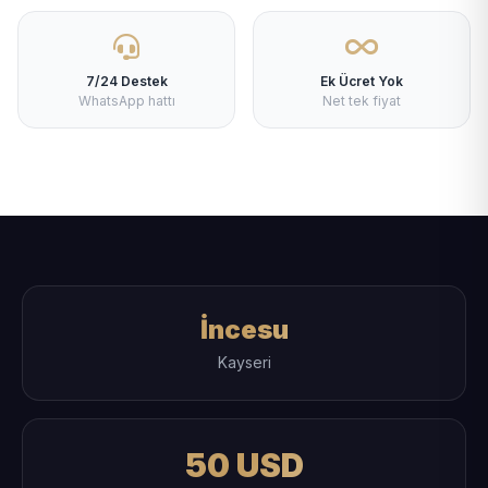
7/24 Destek
Ek Ücret Yok
WhatsApp hattı
Net tek fiyat
İncesu
Kayseri
50 USD