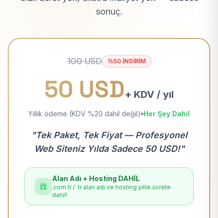
sonuç.
100 USD
%50 İNDİRİM
50 USD
+ KDV / yıl
Yıllık ödeme (KDV %20 dahil değil)
Her Şey Dahil
"Tek Paket, Tek Fiyat — Profesyonel
Web Siteniz Yılda Sadece 50 USD!"
Alan Adı + Hosting DAHİL
.com.tr / .tr alan adı ve hosting yıllık ücrete
dahil!