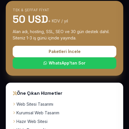
TEK & ŞEFFAF FIYAT
50 USD
+ KDV / yıl
Alan adı, hosting, SSL, SEO ve 30 gün destek dahil.
Siteniz 1-3 iş günü içinde yayında.
Paketleri İncele
WhatsApp'tan Sor
Öne Çıkan Hizmetler
Web Sitesi Tasarımı
Kurumsal Web Tasarım
Hazır Web Sitesi