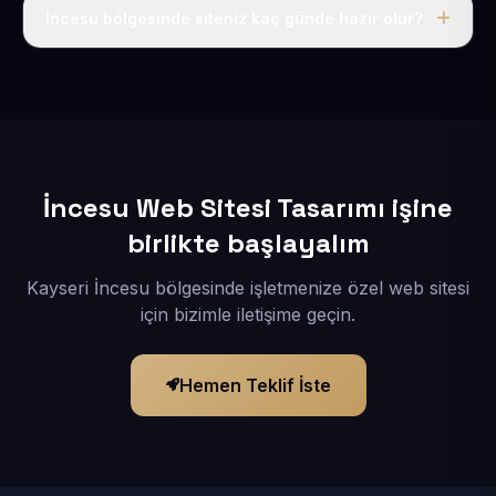
adı, hosting, SSL ve temel SEO da dahildir.
İncesu bölgesinde siteniz kaç günde hazır olur?
İçerikleriniz elimize geçtikten sonra siteniz 1-3 iş günü
içerisinde yayına alınır.
İncesu Web Sitesi Tasarımı işine
birlikte başlayalım
Kayseri İncesu bölgesinde işletmenize özel web sitesi
için bizimle iletişime geçin.
Hemen Teklif İste