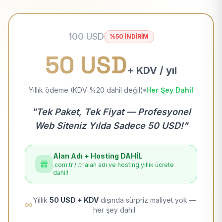
100 USD
%50 İNDİRİM
50 USD
+ KDV / yıl
Yıllık ödeme (KDV %20 dahil değil)
Her Şey Dahil
"Tek Paket, Tek Fiyat — Profesyonel
Web Siteniz Yılda Sadece 50 USD!"
Alan Adı + Hosting DAHİL
.com.tr / .tr alan adı ve hosting yıllık ücrete
dahil!
Yıllık
50 USD + KDV
dışında sürpriz maliyet yok —
her şey dahil.