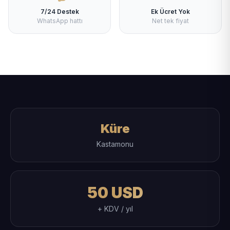
7/24 Destek
Ek Ücret Yok
WhatsApp hattı
Net tek fiyat
Küre
Kastamonu
50 USD
+ KDV / yıl