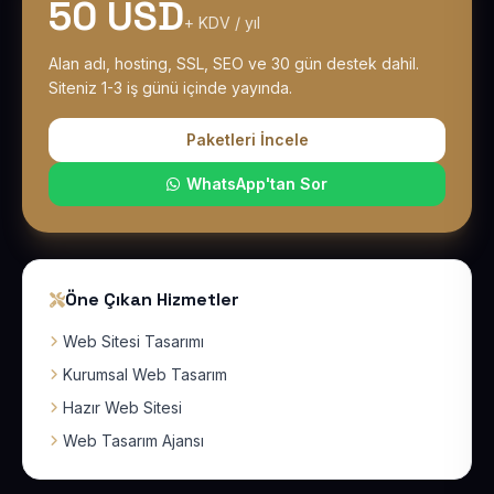
50 USD
+ KDV / yıl
Alan adı, hosting, SSL, SEO ve 30 gün destek dahil.
Siteniz 1-3 iş günü içinde yayında.
Paketleri İncele
WhatsApp'tan Sor
Öne Çıkan Hizmetler
Web Sitesi Tasarımı
Kurumsal Web Tasarım
Hazır Web Sitesi
Web Tasarım Ajansı