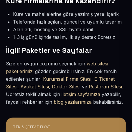
Küre Firmalarına Ne Kazandırır?
Küre ve mahallelerine göre yazılmış yerel içerik
Telefonda hızlı açılan, güncel ve uyumlu tasarım
Alan adı, hosting ve SSL fiyata dahil
1-3 iş günü içinde teslim, ilk ay destek ücretsiz
İlgili Paketler ve Sayfalar
Size en uygun çözümü seçmek için
web sitesi
paketlerimizi
gözden geçirebilirsiniz. En çok tercih
edilenler şunlar:
Kurumsal Firma Sitesi
,
E-Ticaret
Sitesi
,
Avukat Sitesi
,
Doktor Sitesi
ve
Restoran Sitesi
.
Ücretsiz teklif almak için
iletişim sayfamıza
yazabilir,
faydalı rehberler için
blog yazılarımıza
bakabilirsiniz.
TEK & ŞEFFAF FIYAT