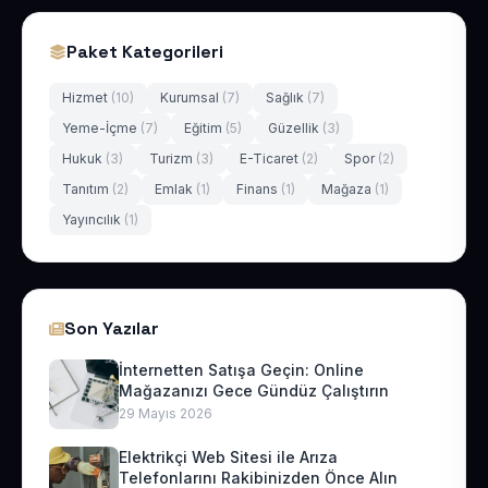
Paket Kategorileri
Hizmet
(10)
Kurumsal
(7)
Sağlık
(7)
Yeme-İçme
(7)
Eğitim
(5)
Güzellik
(3)
Hukuk
(3)
Turizm
(3)
E-Ticaret
(2)
Spor
(2)
Tanıtım
(2)
Emlak
(1)
Finans
(1)
Mağaza
(1)
Yayıncılık
(1)
Son Yazılar
İnternetten Satışa Geçin: Online
Mağazanızı Gece Gündüz Çalıştırın
29 Mayıs 2026
Elektrikçi Web Sitesi ile Arıza
Telefonlarını Rakibinizden Önce Alın