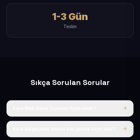
1-3 Gün
Teslim
Sıkça Sorulan Sorular
Küre Web Sitesi Tasarımı fiyatı nedir?
Tek fiyat uygulanır: yıllık 50 USD + KDV. Bu bedele alan
adı, hosting, SSL ve temel SEO da dahildir.
Küre bölgesinde siteniz kaç günde hazır olur?