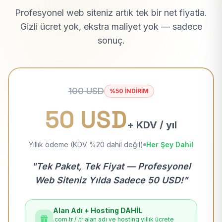
Profesyonel web siteniz artık tek bir net fiyatla.
Gizli ücret yok, ekstra maliyet yok — sadece
sonuç.
100 USD
%50 İNDİRİM
50 USD
+ KDV / yıl
Yıllık ödeme (KDV %20 dahil değil)
Her Şey Dahil
"Tek Paket, Tek Fiyat — Profesyonel
Web Siteniz Yılda Sadece 50 USD!"
Alan Adı + Hosting DAHİL
.com.tr / .tr alan adı ve hosting yıllık ücrete