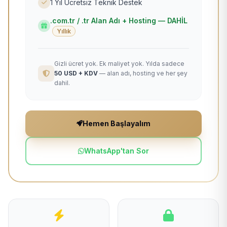
1 Yıl Ücretsiz Teknik Destek
.com.tr / .tr Alan Adı + Hosting — DAHİL
Yıllık
Gizli ücret yok. Ek maliyet yok. Yılda sadece
50 USD + KDV
— alan adı, hosting ve her şey
dahil.
Hemen Başlayalım
WhatsApp'tan Sor