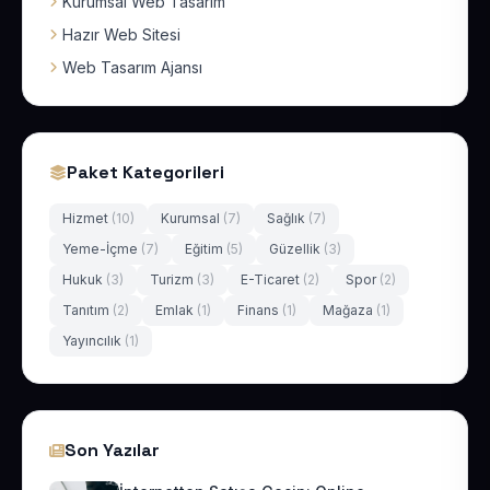
Kurumsal Web Tasarım
Hazır Web Sitesi
Web Tasarım Ajansı
Paket Kategorileri
Hizmet
(10)
Kurumsal
(7)
Sağlık
(7)
Yeme-İçme
(7)
Eğitim
(5)
Güzellik
(3)
Hukuk
(3)
Turizm
(3)
E-Ticaret
(2)
Spor
(2)
Tanıtım
(2)
Emlak
(1)
Finans
(1)
Mağaza
(1)
Yayıncılık
(1)
Son Yazılar