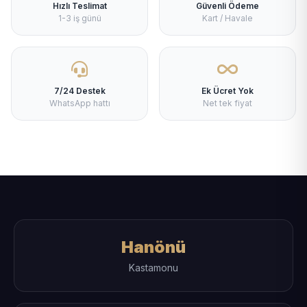
Hızlı Teslimat
Güvenli Ödeme
1-3 iş günü
Kart / Havale
7/24 Destek
Ek Ücret Yok
WhatsApp hattı
Net tek fiyat
Hanönü
Kastamonu