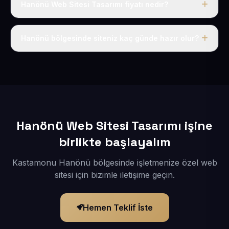
Hanönü Web Sitesi Tasarımı fiyatı nedir?
Tek fiyat uygulanır: yıllık 50 USD + KDV. Bu bedele alan
adı, hosting, SSL ve temel SEO da dahildir.
Hanönü bölgesinde siteniz kaç günde hazır olur?
İçerikleriniz elimize geçtikten sonra siteniz 1-3 iş günü
içerisinde yayına alınır.
Hanönü Web Sitesi Tasarımı işine
birlikte başlayalım
Kastamonu Hanönü bölgesinde işletmenize özel web
sitesi için bizimle iletişime geçin.
Hemen Teklif İste