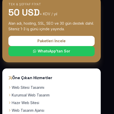
TEK & ŞEFFAF FIYAT
50 USD
+ KDV / yıl
Alan adı, hosting, SSL, SEO ve 30 gün destek dahil.
Siteniz 1-3 iş günü içinde yayında.
Paketleri İncele
WhatsApp'tan Sor
Öne Çıkan Hizmetler
Web Sitesi Tasarımı
Kurumsal Web Tasarım
Hazır Web Sitesi
Web Tasarım Ajansı