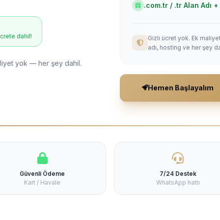
.com.tr / .tr Alan Adı
ücrete dahil!
Gizli ücret yok. Ek maliy
adı, hosting ve her şey da
liyet yok — her şey dahil.
Hemen Başlayalım
Güvenli Ödeme
7/24 Destek
Kart / Havale
WhatsApp hattı