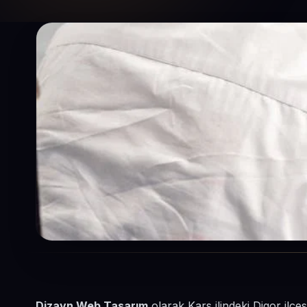
Dizayn Web Tasarım
olarak Kars ilindeki Digor ilçe