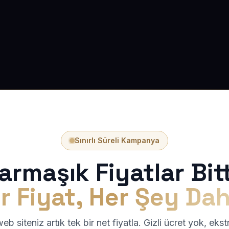
Sınırlı Süreli Kampanya
armaşık Fiyatlar Bitt
r Fiyat, Her Şey Dah
b siteniz artık tek bir net fiyatla. Gizli ücret yok, eks