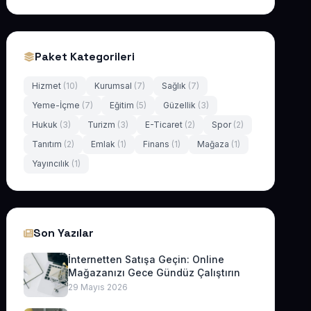
Paket Kategorileri
Hizmet
(10)
Kurumsal
(7)
Sağlık
(7)
Yeme-İçme
(7)
Eğitim
(5)
Güzellik
(3)
Hukuk
(3)
Turizm
(3)
E-Ticaret
(2)
Spor
(2)
Tanıtım
(2)
Emlak
(1)
Finans
(1)
Mağaza
(1)
Yayıncılık
(1)
Son Yazılar
İnternetten Satışa Geçin: Online
Mağazanızı Gece Gündüz Çalıştırın
29 Mayıs 2026