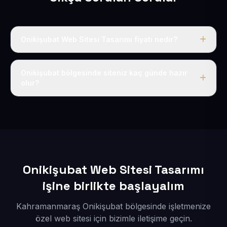
Onikişubat Web Sitesi Tasarımı fiyatı nedir?
Tek fiyat uygulanır: yıllık 50 USD + KDV. Bu bedele alan
adı, hosting, SSL ve temel SEO da dahildir.
Onikişubat bölgesinde siteniz kaç günde hazır
olur?
İçerikleriniz elimize geçtikten sonra siteniz 1-3 iş günü
içerisinde yayına alınır.
Onikişubat Web Sitesi Tasarımı
işine birlikte başlayalım
Kahramanmaraş Onikişubat bölgesinde işletmenize
özel web sitesi için bizimle iletişime geçin.