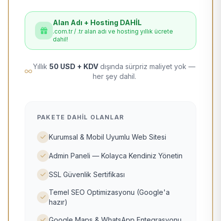
Alan Adı + Hosting DAHİL
.com.tr / .tr alan adı ve hosting yıllık ücrete
dahil!
Yıllık
50 USD + KDV
dışında sürpriz maliyet yok —
her şey dahil.
PAKETE DAHIL OLANLAR
Kurumsal & Mobil Uyumlu Web Sitesi
Admin Paneli — Kolayca Kendiniz Yönetin
SSL Güvenlik Sertifikası
Temel SEO Optimizasyonu (Google'a
hazır)
Google Maps & WhatsApp Entegrasyonu