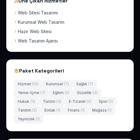
Öne Çıkan Hizmetler
Web Sitesi Tasarımı
Kurumsal Web Tasarım
Hazır Web Sitesi
Web Tasarım Ajansı
Paket Kategorileri
Hizmet
(10)
Kurumsal
(7)
Sağlık
(7)
Yeme-İçme
(7)
Eğitim
(5)
Güzellik
(3)
Hukuk
(3)
Turizm
(3)
E-Ticaret
(2)
Spor
(2)
Tanıtım
(2)
Emlak
(1)
Finans
(1)
Mağaza
(1)
Yayıncılık
(1)