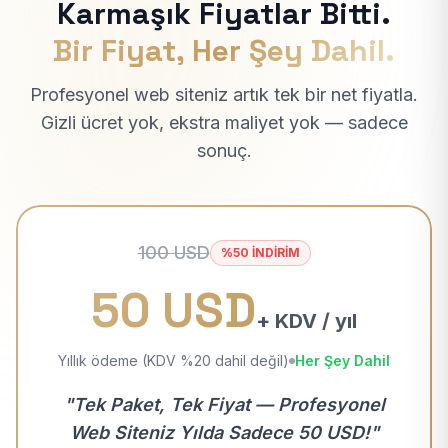
Karmaşık Fiyatlar Bitti.
Bir Fiyat, Her Şey Dahil.
Profesyonel web siteniz artık tek bir net fiyatla.
Gizli ücret yok, ekstra maliyet yok — sadece
sonuç.
100 USD
%50 İNDİRİM
50 USD
+ KDV / yıl
Yıllık ödeme (KDV %20 dahil değil)
Her Şey Dahil
"Tek Paket, Tek Fiyat — Profesyonel
Web Siteniz Yılda Sadece 50 USD!"