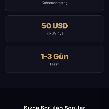
Kahramanmaraş
50 USD
+ KDV / yıl
1-3 Gün
Teslim
Sıkça Sorulan Sorular