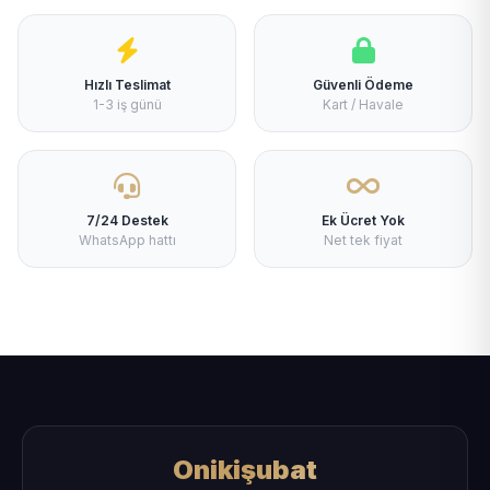
Hızlı Teslimat
Güvenli Ödeme
1-3 iş günü
Kart / Havale
7/24 Destek
Ek Ücret Yok
WhatsApp hattı
Net tek fiyat
Onikişubat