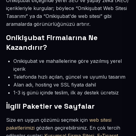
Onikişubat ölçeğinde yerel SEO ve yapay zekâ (AEO)
içerikleriyle kurgular; böylece “Onikişubat Web Sitesi
Tasarımı” ya da “Onikişubat'de web sitesi” gibi
aramalarda görünürlüğünüzü artırır.
Onikişubat Firmalarına Ne
Kazandırır?
Onikişubat ve mahallelerine göre yazılmış yerel
içerik
Telefonda hızlı açılan, güncel ve uyumlu tasarım
Alan adı, hosting ve SSL fiyata dahil
1-3 iş günü içinde teslim, ilk ay destek ücretsiz
İlgili Paketler ve Sayfalar
Size en uygun çözümü seçmek için
web sitesi
paketlerimizi
gözden geçirebilirsiniz. En çok tercih
edilenler şunlar:
Kurumsal Firma Sitesi
,
E-Ticaret