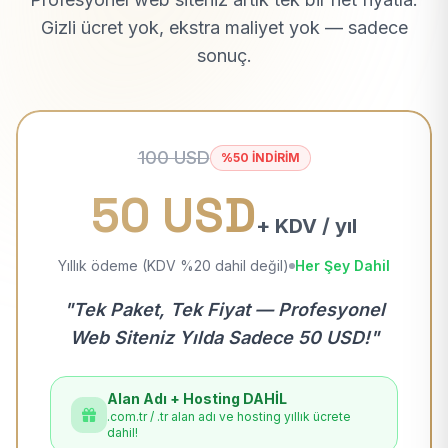
Gizli ücret yok, ekstra maliyet yok — sadece
sonuç.
100 USD
%50 İNDİRİM
50 USD
+ KDV / yıl
Yıllık ödeme (KDV %20 dahil değil)
Her Şey Dahil
"Tek Paket, Tek Fiyat — Profesyonel
Web Siteniz Yılda Sadece 50 USD!"
Alan Adı + Hosting DAHİL
.com.tr / .tr alan adı ve hosting yıllık ücrete
dahil!