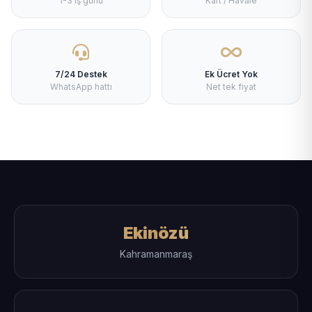
1-3 iş günü
Kart / Havale
7/24 Destek
Ek Ücret Yok
WhatsApp hattı
Net tek fiyat
Ekinözü
Kahramanmaraş