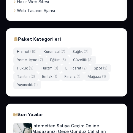
Hazır Web Sitesi
Web Tasarım Ajansı
Paket Kategorileri
Hizmet
(10)
Kurumsal
(7)
Sağlık
(7)
Yeme-İçme
(7)
Eğitim
(5)
Güzellik
(3)
Hukuk
(3)
Turizm
(3)
E-Ticaret
(2)
Spor
(2)
Tanıtım
(2)
Emlak
(1)
Finans
(1)
Mağaza
(1)
Yayıncılık
(1)
Son Yazılar
İnternetten Satışa Geçin: Online
Mağazanızı Gece Gündüz Çalıştırın