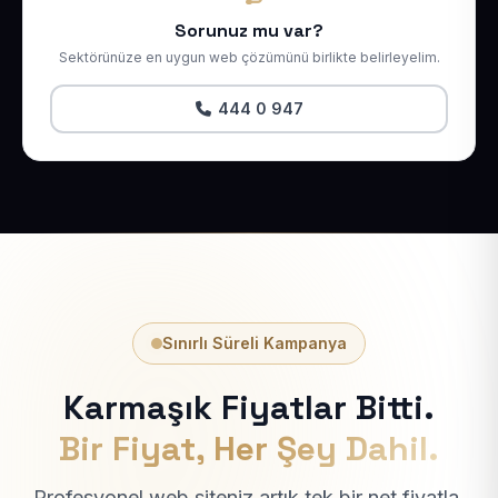
Sorunuz mu var?
Sektörünüze en uygun web çözümünü birlikte belirleyelim.
444 0 947
Sınırlı Süreli Kampanya
Karmaşık Fiyatlar Bitti.
Bir Fiyat, Her Şey Dahil.
Profesyonel web siteniz artık tek bir net fiyatla.