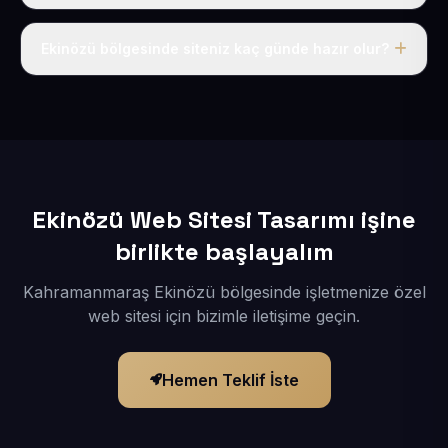
Tek fiyat uygulanır: yıllık 50 USD + KDV. Bu bedele alan
adı, hosting, SSL ve temel SEO da dahildir.
Ekinözü bölgesinde siteniz kaç günde hazır olur?
İçerikleriniz elimize geçtikten sonra siteniz 1-3 iş günü
içerisinde yayına alınır.
Ekinözü Web Sitesi Tasarımı işine
birlikte başlayalım
Kahramanmaraş Ekinözü bölgesinde işletmenize özel
web sitesi için bizimle iletişime geçin.
Hemen Teklif İste