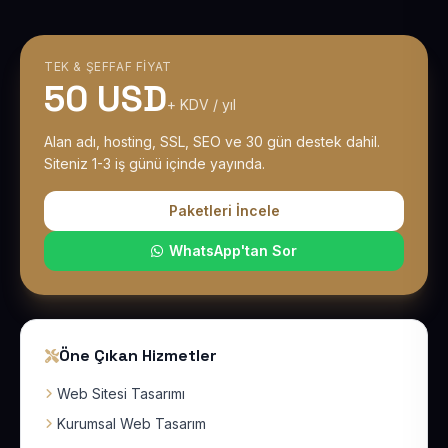
TEK & ŞEFFAF FIYAT
50 USD
+ KDV / yıl
Alan adı, hosting, SSL, SEO ve 30 gün destek dahil.
Siteniz 1-3 iş günü içinde yayında.
Paketleri İncele
WhatsApp'tan Sor
Öne Çıkan Hizmetler
Web Sitesi Tasarımı
Kurumsal Web Tasarım