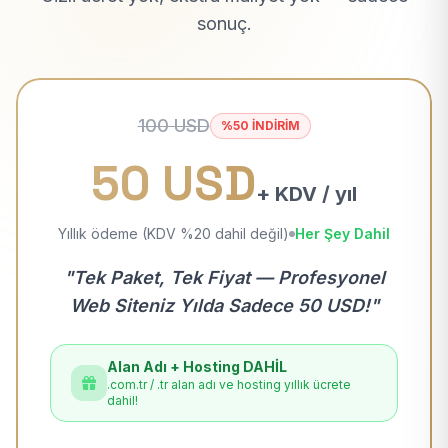
sonuç.
100 USD
%50 İNDİRİM
50 USD
+ KDV / yıl
Yıllık ödeme (KDV %20 dahil değil)
Her Şey Dahil
"Tek Paket, Tek Fiyat — Profesyonel
Web Siteniz Yılda Sadece 50 USD!"
Alan Adı + Hosting DAHİL
.com.tr / .tr alan adı ve hosting yıllık ücrete
dahil!