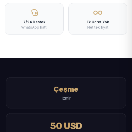
7/24 Destek
Ek Ücret Yok
WhatsApp hattı
Net tek fiyat
Çeşme
İzmir
50 USD