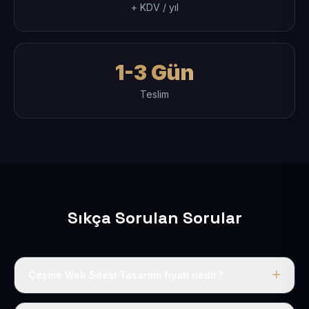
+ KDV / yıl
1-3 Gün
Teslim
Sıkça Sorulan Sorular
Çeşme Web Sitesi Tasarımı fiyatı nedir?
Tek fiyat uygulanır: yıllık 50 USD + KDV. Bu bedele alan