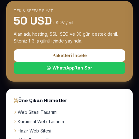
TEK & ŞEFFAF FIYAT
50 USD
+ KDV / yıl
Alan adı, hosting, SSL, SEO ve 30 gün destek dahil.
Siteniz 1-3 iş günü içinde yayında.
Paketleri İncele
WhatsApp'tan Sor
Öne Çıkan Hizmetler
Web Sitesi Tasarımı
Kurumsal Web Tasarım
Hazır Web Sitesi