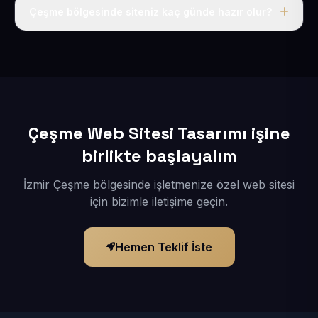
adı, hosting, SSL ve temel SEO da dahildir.
Çeşme bölgesinde siteniz kaç günde hazır olur?
İçerikleriniz elimize geçtikten sonra siteniz 1-3 iş günü
içerisinde yayına alınır.
Çeşme Web Sitesi Tasarımı işine
birlikte başlayalım
İzmir Çeşme bölgesinde işletmenize özel web sitesi
için bizimle iletişime geçin.
Hemen Teklif İste