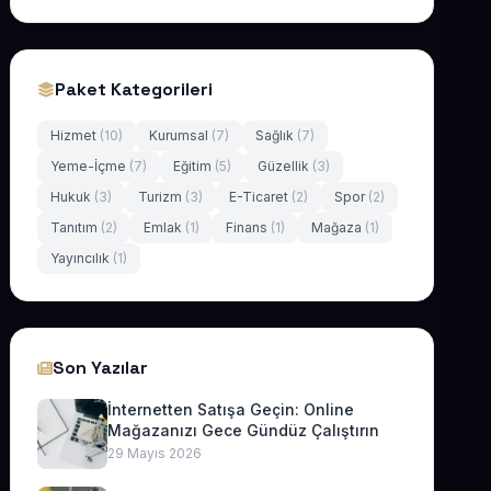
Paket Kategorileri
Hizmet
(10)
Kurumsal
(7)
Sağlık
(7)
Yeme-İçme
(7)
Eğitim
(5)
Güzellik
(3)
Hukuk
(3)
Turizm
(3)
E-Ticaret
(2)
Spor
(2)
Tanıtım
(2)
Emlak
(1)
Finans
(1)
Mağaza
(1)
Yayıncılık
(1)
Son Yazılar
İnternetten Satışa Geçin: Online
Mağazanızı Gece Gündüz Çalıştırın
29 Mayıs 2026