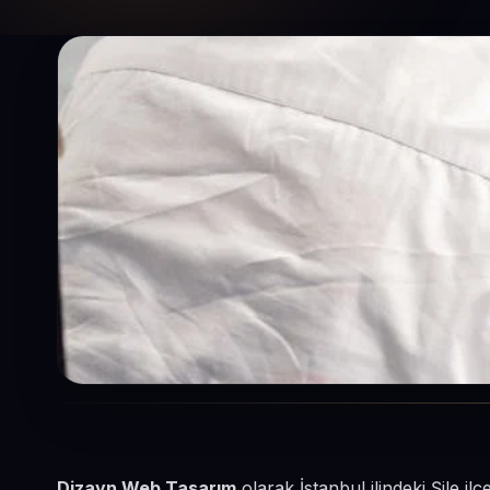
Dizayn Web Tasarım
olarak İstanbul ilindeki Şile i