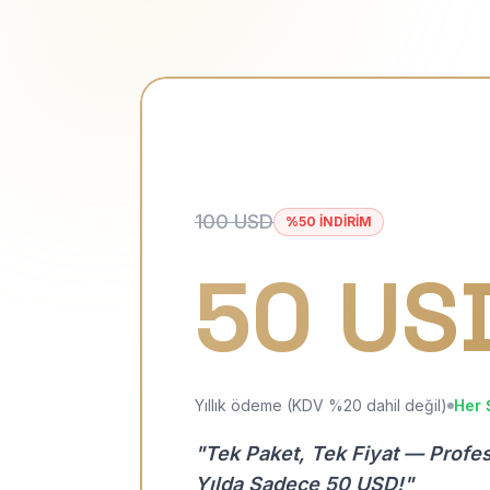
100 USD
%50 İNDİRİM
50 US
Yıllık ödeme (KDV %20 dahil değil)
Her 
"Tek Paket, Tek Fiyat — Profe
Yılda Sadece 50 USD!"