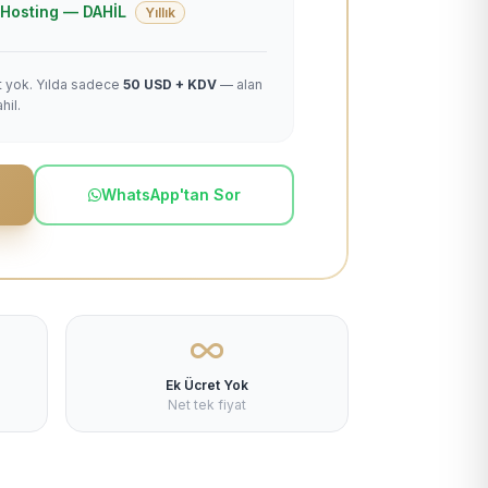
 + Hosting — DAHİL
Yıllık
et yok. Yılda sadece
50 USD + KDV
— alan
hil.
WhatsApp'tan Sor
Ek Ücret Yok
Net tek fiyat