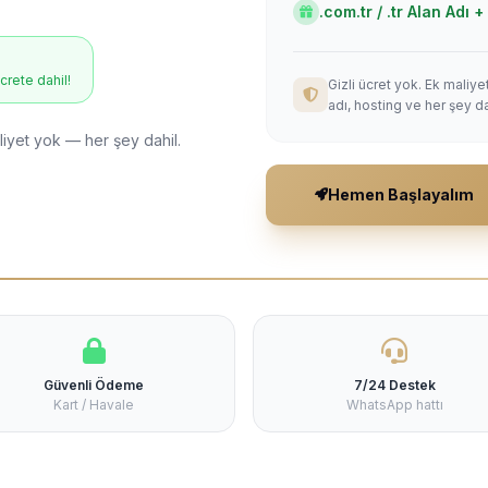
.com.tr / .tr Alan Adı
ücrete dahil!
Gizli ücret yok. Ek maliy
adı, hosting ve her şey da
liyet yok — her şey dahil.
Hemen Başlayalım
Güvenli Ödeme
7/24 Destek
Kart / Havale
WhatsApp hattı