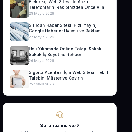
Elektrikçi Web Sitesi ile Arıza
Telefonlarını Rakibinizden Önce Alın
28 Mayıs 2026
Sıfırdan Haber Sitesi: Hızlı Yayın,
Google Haberler Uyumu ve Reklam
Geliri
27 Mayıs 2026
Halı Yıkamada Online Talep: Sokak
Sokak İş Büyütme Rehberi
26 Mayıs 2026
Sigorta Acentesi İçin Web Sitesi: Teklif
Talebini Müşteriye Çevirin
25 Mayıs 2026
Sorunuz mu var?