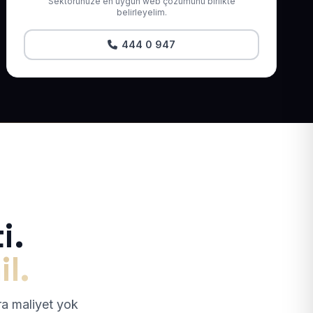
Sektörünüze en uygun web çözümünü birlikte
belirleyelim.
444 0 947
i.
il.
tra maliyet yok