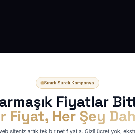
Sınırlı Süreli Kampanya
armaşık Fiyatlar Bitt
r Fiyat, Her Şey Dah
b siteniz artık tek bir net fiyatla. Gizli ücret yok, eks