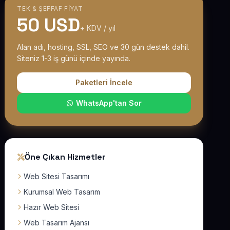
TEK & ŞEFFAF FIYAT
50 USD
+ KDV / yıl
Alan adı, hosting, SSL, SEO ve 30 gün destek dahil.
Siteniz 1-3 iş günü içinde yayında.
Paketleri İncele
WhatsApp'tan Sor
Öne Çıkan Hizmetler
Web Sitesi Tasarımı
Kurumsal Web Tasarım
Hazır Web Sitesi
Web Tasarım Ajansı