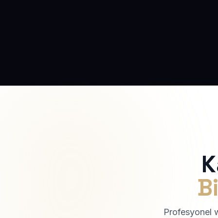
K
Bi
Profesyonel we