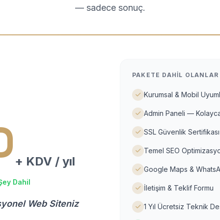
— sadece sonuç.
PAKETE DAHIL OLANLAR
Kurumsal & Mobil Uyuml
Admin Paneli — Kolayca
D
SSL Güvenlik Sertifikası
Temel SEO Optimizasyo
+ KDV / yıl
Google Maps & WhatsA
Şey Dahil
İletişim & Teklif Formu
syonel Web Siteniz
1 Yıl Ücretsiz Teknik D