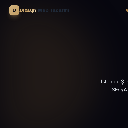
Dizayn
Web Tasarım
İstanbul Şi
SEO/AE