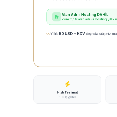
Alan Adı + Hosting DAHİL
.com.tr / .tr alan adı ve hosting yıllık 
Yıllık
50 USD + KDV
dışında sürpriz ma
Hızlı Teslimat
1-3 iş günü