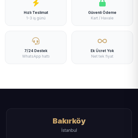
Hızlı Teslimat
Güvenli Ödeme
1-3 iş günü
Kart / Havale
7/24 Destek
Ek Ücret Yok
WhatsApp hattı
Net tek fiyat
Bakırköy
İstanbul