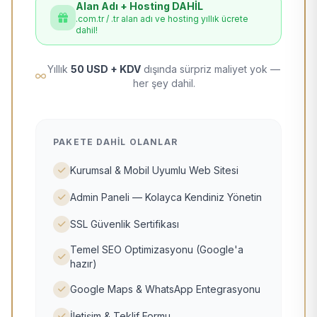
Alan Adı + Hosting DAHİL
.com.tr / .tr alan adı ve hosting yıllık ücrete
dahil!
Yıllık
50 USD + KDV
dışında sürpriz maliyet yok —
her şey dahil.
PAKETE DAHIL OLANLAR
Kurumsal & Mobil Uyumlu Web Sitesi
Admin Paneli — Kolayca Kendiniz Yönetin
SSL Güvenlik Sertifikası
Temel SEO Optimizasyonu (Google'a
hazır)
Google Maps & WhatsApp Entegrasyonu
İletişim & Teklif Formu