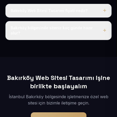
Bakırköy Web Sitesi Tasarımı fiyatı nedir?
Tek fiyat uygulanır: yıllık 50 USD + KDV. Bu bedele alan
adı, hosting, SSL ve temel SEO da dahildir.
Bakırköy bölgesinde siteniz kaç günde hazır
olur?
İçerikleriniz elimize geçtikten sonra siteniz 1-3 iş günü
içerisinde yayına alınır.
Bakırköy Web Sitesi Tasarımı işine
birlikte başlayalım
İstanbul Bakırköy bölgesinde işletmenize özel web
sitesi için bizimle iletişime geçin.