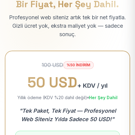
Bir Fiyat, Her Şey Dahil.
Profesyonel web siteniz artık tek bir net fiyatla.
Gizli ücret yok, ekstra maliyet yok — sadece
sonuç.
100 USD
%50 İNDİRİM
50 USD
+ KDV / yıl
Yıllık ödeme (KDV %20 dahil değil)
Her Şey Dahil
"Tek Paket, Tek Fiyat — Profesyonel
Web Siteniz Yılda Sadece 50 USD!"