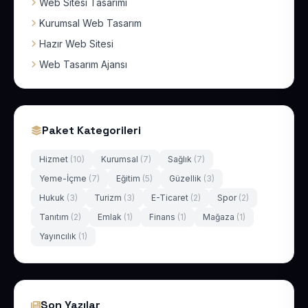
Web Sitesi Tasarımı
Kurumsal Web Tasarım
Hazır Web Sitesi
Web Tasarım Ajansı
Paket Kategorileri
Hizmet
(10)
Kurumsal
(7)
Sağlık
(7)
Yeme-İçme
(7)
Eğitim
(5)
Güzellik
(3)
Hukuk
(3)
Turizm
(3)
E-Ticaret
(2)
Spor
(2)
Tanıtım
(2)
Emlak
(1)
Finans
(1)
Mağaza
(1)
Yayıncılık
(1)
Son Yazılar