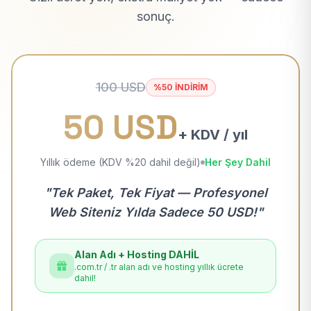
sonuç.
100 USD
%50 İNDİRİM
50 USD
+ KDV / yıl
Yıllık ödeme (KDV %20 dahil değil)
Her Şey Dahil
"Tek Paket, Tek Fiyat — Profesyonel
Web Siteniz Yılda Sadece 50 USD!"
Alan Adı + Hosting DAHİL
.com.tr / .tr alan adı ve hosting yıllık ücrete
dahil!