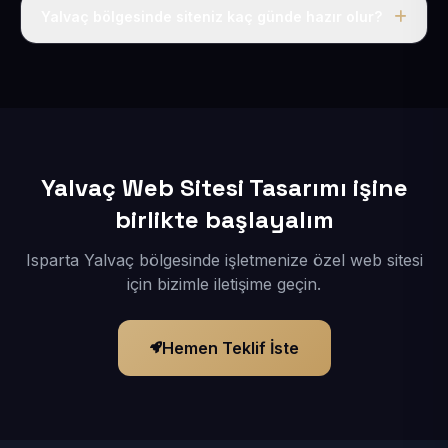
adı, hosting, SSL ve temel SEO da dahildir.
Yalvaç bölgesinde siteniz kaç günde hazır olur?
İçerikleriniz elimize geçtikten sonra siteniz 1-3 iş günü
içerisinde yayına alınır.
Yalvaç Web Sitesi Tasarımı işine
birlikte başlayalım
Isparta Yalvaç bölgesinde işletmenize özel web sitesi
için bizimle iletişime geçin.
Hemen Teklif İste