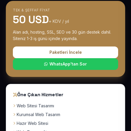
TEK & ŞEFFAF FIYAT
50 USD
+ KDV / yıl
Alan adı, hosting, SSL, SEO ve 30 gün destek dahil.
Siteniz 1-3 iş günü içinde yayında.
Paketleri İncele
WhatsApp'tan Sor
Öne Çıkan Hizmetler
Web Sitesi Tasarımı
Kurumsal Web Tasarım
Hazır Web Sitesi