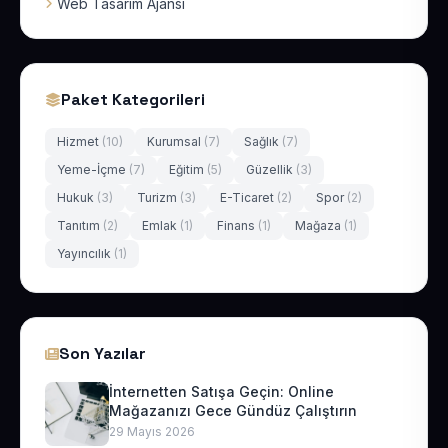
Web Tasarım Ajansı
Paket Kategorileri
Hizmet
(10)
Kurumsal
(7)
Sağlık
(7)
Yeme-İçme
(7)
Eğitim
(5)
Güzellik
(3)
Hukuk
(3)
Turizm
(3)
E-Ticaret
(2)
Spor
(2)
Tanıtım
(2)
Emlak
(1)
Finans
(1)
Mağaza
(1)
Yayıncılık
(1)
Son Yazılar
İnternetten Satışa Geçin: Online
Mağazanızı Gece Gündüz Çalıştırın
29 Mayıs 2026