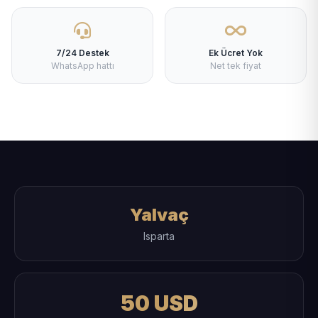
7/24 Destek
Ek Ücret Yok
WhatsApp hattı
Net tek fiyat
Yalvaç
Isparta
50 USD