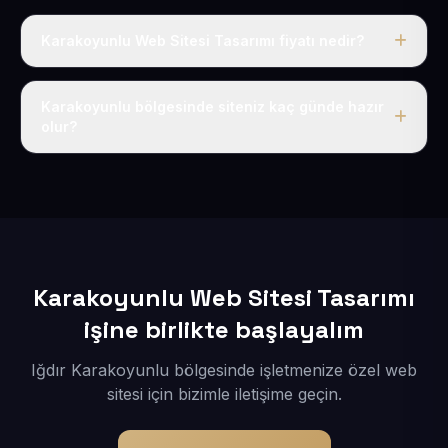
Karakoyunlu Web Sitesi Tasarımı fiyatı nedir?
Tek fiyat uygulanır: yıllık 50 USD + KDV. Bu bedele alan
adı, hosting, SSL ve temel SEO da dahildir.
Karakoyunlu bölgesinde siteniz kaç günde hazır
olur?
İçerikleriniz elimize geçtikten sonra siteniz 1-3 iş günü
içerisinde yayına alınır.
Karakoyunlu Web Sitesi Tasarımı
işine birlikte başlayalım
Iğdır Karakoyunlu bölgesinde işletmenize özel web
sitesi için bizimle iletişime geçin.