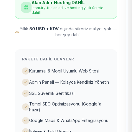
Alan Adı + Hosting DAHİL
.com.tr / .tr alan adı ve hosting yıllık ücrete
dahil!
Yıllık
50 USD + KDV
dışında sürpriz maliyet yok —
her şey dahil.
PAKETE DAHIL OLANLAR
Kurumsal & Mobil Uyumlu Web Sitesi
Admin Paneli — Kolayca Kendiniz Yönetin
SSL Güvenlik Sertifikası
Temel SEO Optimizasyonu (Google'a
hazır)
Google Maps & WhatsApp Entegrasyonu
İletişim & Teklif Formu