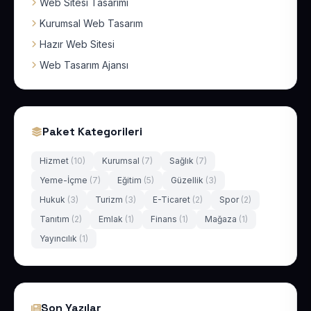
Web Sitesi Tasarımı
Kurumsal Web Tasarım
Hazır Web Sitesi
Web Tasarım Ajansı
Paket Kategorileri
Hizmet
(10)
Kurumsal
(7)
Sağlık
(7)
Yeme-İçme
(7)
Eğitim
(5)
Güzellik
(3)
Hukuk
(3)
Turizm
(3)
E-Ticaret
(2)
Spor
(2)
Tanıtım
(2)
Emlak
(1)
Finans
(1)
Mağaza
(1)
Yayıncılık
(1)
Son Yazılar