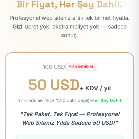
Bir Fiyat, Her Şey Dahil.
Profesyonel web siteniz artık tek bir net fiyatla.
Gizli ücret yok, ekstra maliyet yok — sadece
sonuç.
100 USD
%50 İNDİRİM
50 USD
+ KDV / yıl
Yıllık ödeme (KDV %20 dahil değil)
Her Şey Dahil
"Tek Paket, Tek Fiyat — Profesyonel
Web Siteniz Yılda Sadece 50 USD!"