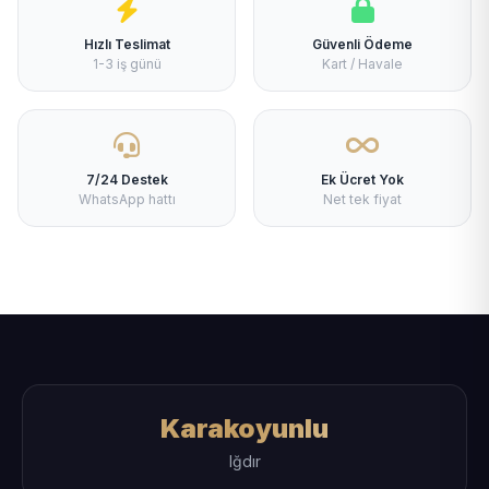
Hızlı Teslimat
Güvenli Ödeme
1-3 iş günü
Kart / Havale
7/24 Destek
Ek Ücret Yok
WhatsApp hattı
Net tek fiyat
Karakoyunlu
Iğdır