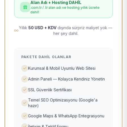
Alan Adı + Hosting DAHİL
.com.tr / .tr alan adı ve hosting yıllık ücrete
dahil!
Yıllık
50 USD + KDV
dışında sürpriz maliyet yok —
her şey dahil.
PAKETE DAHIL OLANLAR
Kurumsal & Mobil Uyumlu Web Sitesi
Admin Paneli — Kolayca Kendiniz Yönetin
SSL Güvenlik Sertifikası
Temel SEO Optimizasyonu (Google'a
hazır)
Google Maps & WhatsApp Entegrasyonu
İletişim & Teklif Formu