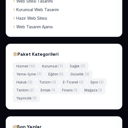
Web Sitesi Tasarımı
Kurumsal Web Tasarım
Hazır Web Sitesi
Web Tasarım Ajansı
Paket Kategorileri
Hizmet
(10)
Kurumsal
(7)
Sağlık
(7)
Yeme-İçme
(7)
Eğitim
(5)
Güzellik
(3)
Hukuk
(3)
Turizm
(3)
E-Ticaret
(2)
Spor
(2)
Tanıtım
(2)
Emlak
(1)
Finans
(1)
Mağaza
(1)
Yayıncılık
(1)
Son Yazılar