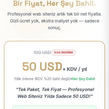
Bir Fiyat, Her Şey Dahil.
Profesyonel web siteniz artık tek bir net fiyatla.
Gizli ücret yok, ekstra maliyet yok — sadece
sonuç.
100 USD
%50 İNDİRİM
50 USD
+ KDV / yıl
Yıllık ödeme (KDV %20 dahil değil)
Her Şey Dahil
"Tek Paket, Tek Fiyat — Profesyonel
Web Siteniz Yılda Sadece 50 USD!"