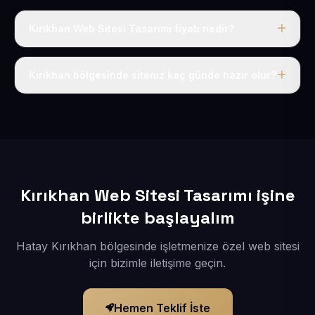
Kırıkhan Web Sitesi Tasarımı fiyatı nedir?
Tek fiyat uygulanır: yıllık 50 USD + KDV. Bu bedele alan
adı, hosting, SSL ve temel SEO da dahildir.
Kırıkhan bölgesinde siteniz kaç günde hazır olur?
İçerikleriniz elimize geçtikten sonra siteniz 1-3 iş günü
içerisinde yayına alınır.
Kırıkhan Web Sitesi Tasarımı işine
birlikte başlayalım
Hatay Kırıkhan bölgesinde işletmenize özel web sitesi
için bizimle iletişime geçin.
Hemen Teklif İste