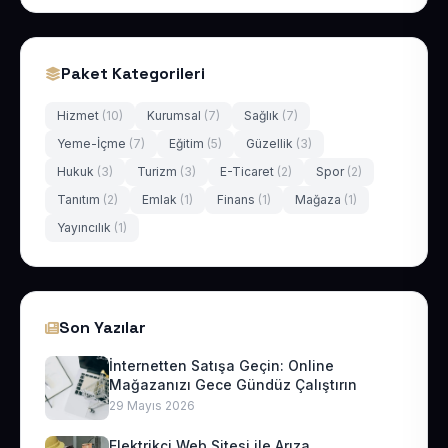
Paket Kategorileri
Hizmet
(10)
Kurumsal
(7)
Sağlık
(7)
Yeme-İçme
(7)
Eğitim
(5)
Güzellik
(3)
Hukuk
(3)
Turizm
(3)
E-Ticaret
(2)
Spor
(2)
Tanıtım
(2)
Emlak
(1)
Finans
(1)
Mağaza
(1)
Yayıncılık
(1)
Son Yazılar
İnternetten Satışa Geçin: Online
Mağazanızı Gece Gündüz Çalıştırın
29 Mayıs 2026
Elektrikçi Web Sitesi ile Arıza