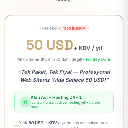
100 USD
%50 İNDİRİM
50 USD
+ KDV / yıl
Yıllık ödeme (KDV %20 dahil değil)
Her Şey Dahil
"Tek Paket, Tek Fiyat — Profesyonel
Web Siteniz Yılda Sadece 50 USD!"
Alan Adı + Hosting DAHİL
.com.tr / .tr alan adı ve hosting yıllık ücrete
dahil!
Yıllık
50 USD + KDV
dışında sürpriz maliyet yok —