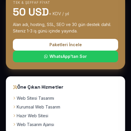
TEK & ŞEFFAF FIYAT
50 USD
+ KDV / yıl
Alan adı, hosting, SSL, SEO ve 30 gün destek dahil.
Siteniz 1-3 iş günü içinde yayında.
Paketleri İncele
WhatsApp'tan Sor
Öne Çıkan Hizmetler
Web Sitesi Tasarımı
Kurumsal Web Tasarım
Hazır Web Sitesi
Web Tasarım Ajansı