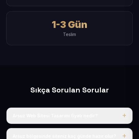
1-3 Gün
Teslim
Sıkça Sorulan Sorular
Arsuz Web Sitesi Tasarımı fiyatı nedir?
Tek fiyat uygulanır: yıllık 50 USD + KDV. Bu bedele alan
adı, hosting, SSL ve temel SEO da dahildir.
Arsuz bölgesinde siteniz kaç günde hazır olur?