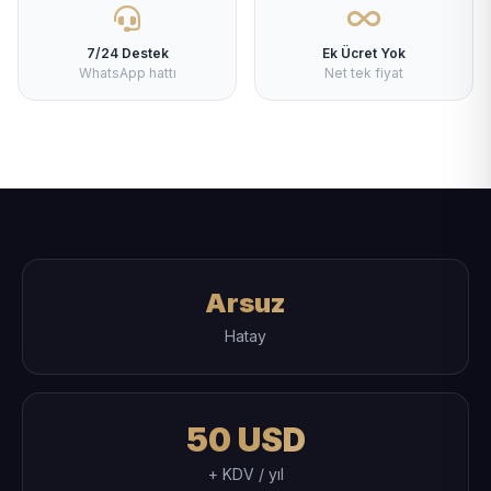
7/24 Destek
Ek Ücret Yok
WhatsApp hattı
Net tek fiyat
Arsuz
Hatay
50 USD
+ KDV / yıl