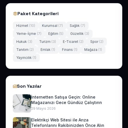
Paket Kategorileri
Hizmet
(10)
Kurumsal
(7)
Sağlık
(7)
Yeme-İçme
(7)
Eğitim
(5)
Güzellik
(3)
Hukuk
(3)
Turizm
(3)
E-Ticaret
(2)
Spor
(2)
Tanıtım
(2)
Emlak
(1)
Finans
(1)
Mağaza
(1)
Yayıncılık
(1)
Son Yazılar
İnternetten Satışa Geçin: Online
Mağazanızı Gece Gündüz Çalıştırın
29 Mayıs 2026
Elektrikçi Web Sitesi ile Arıza
Telefonlarını Rakibinizden Önce Alın