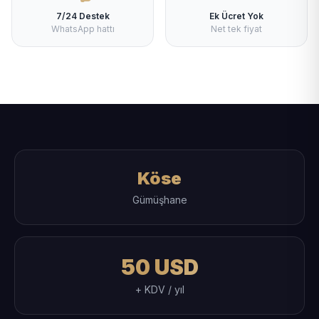
7/24 Destek
Ek Ücret Yok
WhatsApp hattı
Net tek fiyat
Köse
Gümüşhane
50 USD
+ KDV / yıl