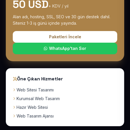
50 USD
+ KDV / yıl
Alan adı, hosting, SSL, SEO ve 30 gün destek dahil.
Siteniz 1-3 iş günü içinde yayında.
Paketleri İncele
WhatsApp'tan Sor
Öne Çıkan Hizmetler
Web Sitesi Tasarımı
Kurumsal Web Tasarım
Hazır Web Sitesi
Web Tasarım Ajansı