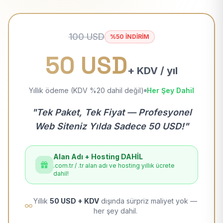
100 USD
%50 İNDİRİM
50 USD
+ KDV / yıl
Yıllık ödeme (KDV %20 dahil değil)
Her Şey Dahil
"Tek Paket, Tek Fiyat — Profesyonel
Web Siteniz Yılda Sadece 50 USD!"
Alan Adı + Hosting DAHİL
.com.tr / .tr alan adı ve hosting yıllık ücrete
dahil!
Yıllık
50 USD + KDV
dışında sürpriz maliyet yok —
her şey dahil.