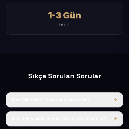
1-3 Gün
Teslim
Sıkça Sorulan Sorular
Köse Web Sitesi Tasarımı fiyatı nedir?
Tek fiyat uygulanır: yıllık 50 USD + KDV. Bu bedele alan
adı, hosting, SSL ve temel SEO da dahildir.
Köse bölgesinde siteniz kaç günde hazır olur?