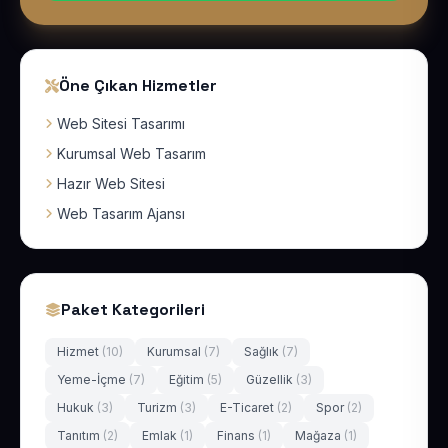
Öne Çıkan Hizmetler
Web Sitesi Tasarımı
Kurumsal Web Tasarım
Hazır Web Sitesi
Web Tasarım Ajansı
Paket Kategorileri
Hizmet
(10)
Kurumsal
(7)
Sağlık
(7)
Yeme-İçme
(7)
Eğitim
(5)
Güzellik
(3)
Hukuk
(3)
Turizm
(3)
E-Ticaret
(2)
Spor
(2)
Tanıtım
(2)
Emlak
(1)
Finans
(1)
Mağaza
(1)