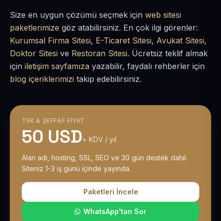
Size en uygun çözümü seçmek için
web sitesi
paketlerimize
göz atabilirsiniz. En çok ilgi görenler:
Kurumsal Firma Sitesi
,
E-Ticaret Sitesi
,
Avukat Sitesi
,
Doktor Sitesi
ve
Restoran Sitesi
. Ücretsiz teklif almak
için
iletişim sayfamıza
yazabilir, faydalı rehberler için
blog içeriklerimizi
takip edebilirsiniz.
TEK & ŞEFFAF FIYAT
50 USD
+ KDV / yıl
Alan adı, hosting, SSL, SEO ve 30 gün destek dahil.
Siteniz 1-3 iş günü içinde yayında.
Paketleri İncele
WhatsApp'tan Sor