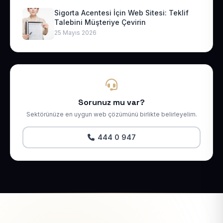
Sigorta Acentesi İçin Web Sitesi: Teklif
Talebini Müşteriye Çevirin
25 Mayıs 2026
Sorunuz mu var?
Sektörünüze en uygun web çözümünü birlikte belirleyelim.
444 0 947