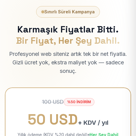
Sınırlı Süreli Kampanya
Karmaşık Fiyatlar Bitti.
Bir Fiyat, Her Şey Dahil.
Profesyonel web siteniz artık tek bir net fiyatla.
Gizli ücret yok, ekstra maliyet yok — sadece
sonuç.
100 USD
%50 İNDİRİM
50 USD
+ KDV / yıl
Yıllık ödeme (KDV %20 dahil değil)
Her Şey Dahil