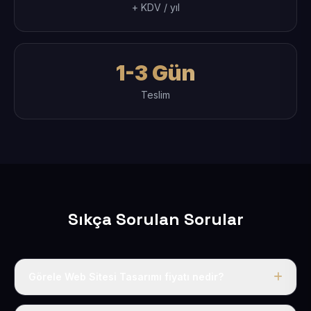
+ KDV / yıl
1-3 Gün
Teslim
Sıkça Sorulan Sorular
Görele Web Sitesi Tasarımı fiyatı nedir?
Tek fiyat uygulanır: yıllık 50 USD + KDV. Bu bedele alan