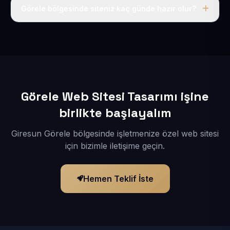
adı, hosting, SSL ve temel SEO da dahildir.
Görele bölgesinde siteniz kaç günde hazır olur?
İçerikleriniz elimize geçtikten sonra siteniz 1-3 iş günü
içerisinde yayına alınır.
Görele Web Sitesi Tasarımı işine
birlikte başlayalım
Giresun Görele bölgesinde işletmenize özel web sitesi
için bizimle iletişime geçin.
Hemen Teklif İste