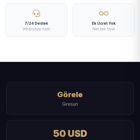
7/24 Destek
Ek Ücret Yok
WhatsApp hattı
Net tek fiyat
Görele
Giresun
50 USD