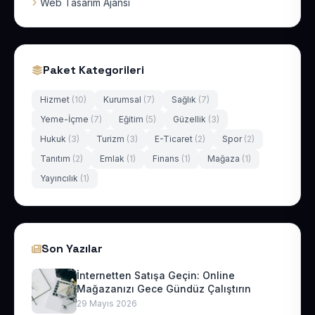
Web Tasarım Ajansı
Paket Kategorileri
Hizmet
(10)
Kurumsal
(7)
Sağlık
(7)
Yeme-İçme
(7)
Eğitim
(5)
Güzellik
(3)
Hukuk
(3)
Turizm
(3)
E-Ticaret
(2)
Spor
(2)
Tanıtım
(2)
Emlak
(1)
Finans
(1)
Mağaza
(1)
Yayıncılık
(1)
Son Yazılar
İnternetten Satışa Geçin: Online
Mağazanızı Gece Gündüz Çalıştırın
29 Mayıs 2026