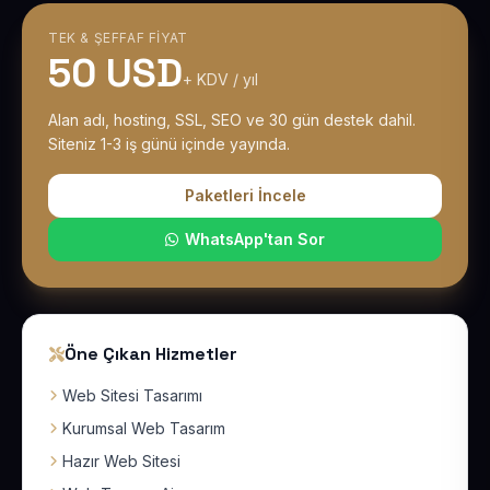
TEK & ŞEFFAF FIYAT
50 USD
+ KDV / yıl
Alan adı, hosting, SSL, SEO ve 30 gün destek dahil.
Siteniz 1-3 iş günü içinde yayında.
Paketleri İncele
WhatsApp'tan Sor
Öne Çıkan Hizmetler
Web Sitesi Tasarımı
Kurumsal Web Tasarım
Hazır Web Sitesi