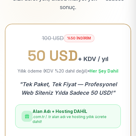
sonuç.
100 USD
%50 İNDİRİM
50 USD
+ KDV / yıl
Yıllık ödeme (KDV %20 dahil değil)
Her Şey Dahil
"Tek Paket, Tek Fiyat — Profesyonel
Web Siteniz Yılda Sadece 50 USD!"
Alan Adı + Hosting DAHİL
.com.tr / .tr alan adı ve hosting yıllık ücrete
dahil!