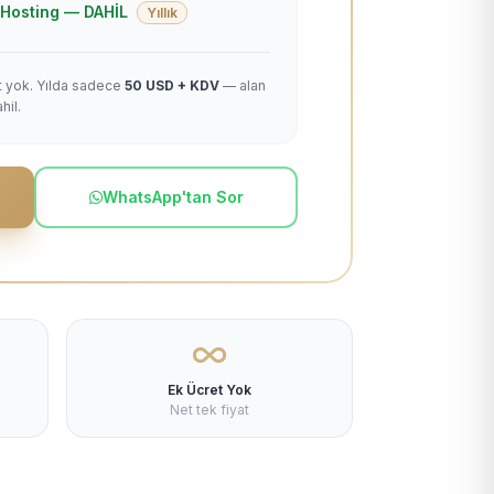
 + Hosting — DAHİL
Yıllık
et yok. Yılda sadece
50 USD + KDV
— alan
hil.
WhatsApp'tan Sor
Ek Ücret Yok
Net tek fiyat