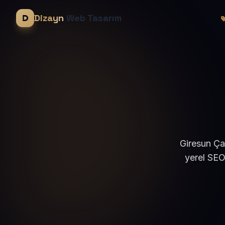
Dizayn
Web Tasarım
Giresun Ça
yerel SEO