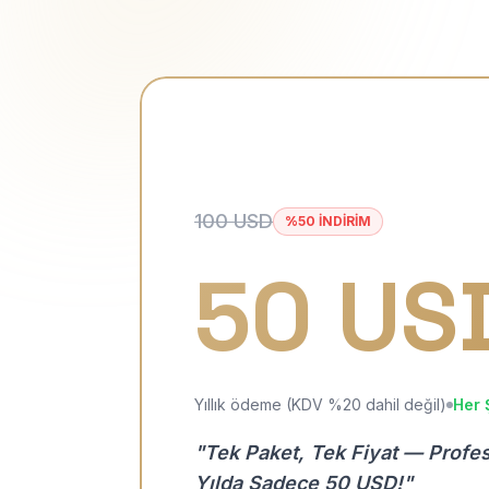
100 USD
%50 İNDİRİM
50 US
Yıllık ödeme (KDV %20 dahil değil)
Her 
"Tek Paket, Tek Fiyat — Profe
Yılda Sadece 50 USD!"