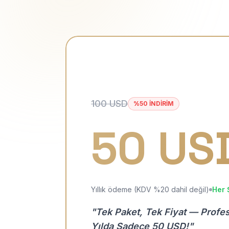
100 USD
%50 İNDİRİM
50 US
Yıllık ödeme (KDV %20 dahil değil)
Her 
"Tek Paket, Tek Fiyat — Profe
Yılda Sadece 50 USD!"