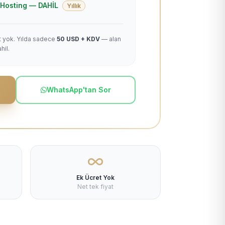
 + Hosting — DAHİL
Yıllık
et yok. Yılda sadece
50 USD + KDV
— alan
hil.
WhatsApp'tan Sor
Ek Ücret Yok
Net tek fiyat