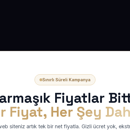
Sınırlı Süreli Kampanya
armaşık Fiyatlar Bitt
r Fiyat, Her Şey Dah
b siteniz artık tek bir net fiyatla. Gizli ücret yok, eks