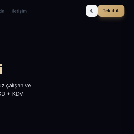
Teklif Al
da
İletişim
i
uz çalışan ve
USD + KDV.