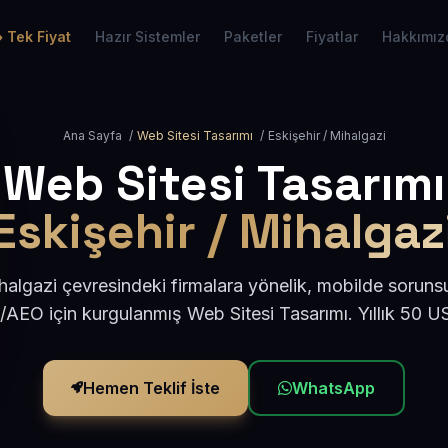
Tek Fiyat
Hazır Sistemler
Paketler
Fiyatlar
Hakkımız
Ana Sayfa
/
Web Sitesi Tasarımı
/
Eskişehir / Mihalgazi
Web Sitesi Tasarımı
Eskişehir / Mihalgaz
halgazi çevresindeki firmalara yönelik, mobilde soruns
/AEO için kurgulanmış Web Sitesi Tasarımı. Yıllık 50 
Hemen Teklif İste
WhatsApp