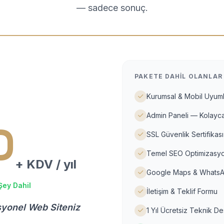
— sadece sonuç.
PAKETE DAHIL OLANLAR
Kurumsal & Mobil Uyuml
Admin Paneli — Kolayca
D
SSL Güvenlik Sertifikası
Temel SEO Optimizasyo
+ KDV / yıl
Google Maps & WhatsA
Şey Dahil
İletişim & Teklif Formu
syonel Web Siteniz
1 Yıl Ücretsiz Teknik D