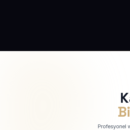
K
Bi
Profesyonel we