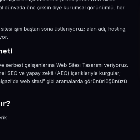
jital dünyada öne çıksın diye kurumsal görünümlü, her
itesi işini baştan sona üstleniyoruz; alan adı, hosting,
yor.
meti
ve serbest çalışanlarına Web Sitesi Tasarımı veriyoruz.
rel SEO ve yapay zekâ (AEO) içerikleriyle kurgular;
algazi'de web sitesi” gibi aramalarda görünürlüğünüzü
ır?
rik