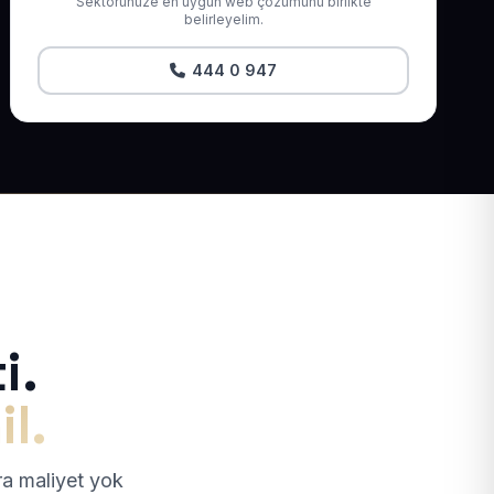
Sektörünüze en uygun web çözümünü birlikte
belirleyelim.
444 0 947
i.
il.
tra maliyet yok