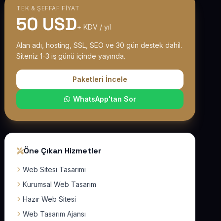
TEK & ŞEFFAF FIYAT
50 USD
+ KDV / yıl
Alan adı, hosting, SSL, SEO ve 30 gün destek dahil.
Siteniz 1-3 iş günü içinde yayında.
Paketleri İncele
WhatsApp'tan Sor
Öne Çıkan Hizmetler
Web Sitesi Tasarımı
Kurumsal Web Tasarım
Hazır Web Sitesi
Web Tasarım Ajansı