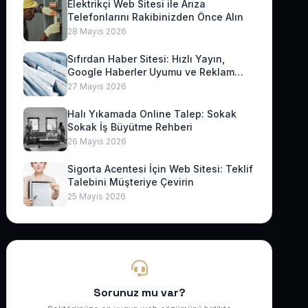
Elektrikçi Web Sitesi ile Arıza
Telefonlarını Rakibinizden Önce Alın
28 Mayıs 2026
Sıfırdan Haber Sitesi: Hızlı Yayın,
Google Haberler Uyumu ve Reklam
Geliri
27 Mayıs 2026
Halı Yıkamada Online Talep: Sokak
Sokak İş Büyütme Rehberi
26 Mayıs 2026
Sigorta Acentesi İçin Web Sitesi: Teklif
Talebini Müşteriye Çevirin
25 Mayıs 2026
Sorunuz mu var?