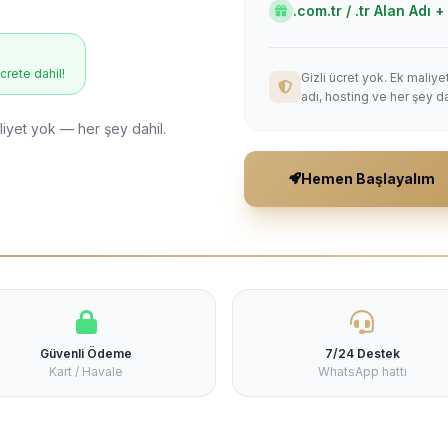
.com.tr / .tr Alan Adı
ücrete dahil!
Gizli ücret yok. Ek maliy
adı, hosting ve her şey da
liyet yok — her şey dahil.
Hemen Başlayalım
Güvenli Ödeme
7/24 Destek
Kart / Havale
WhatsApp hattı