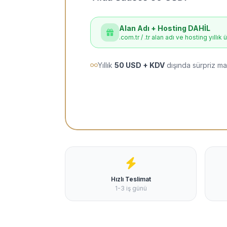
Alan Adı + Hosting DAHİL
.com.tr / .tr alan adı ve hosting yıllık 
Yıllık
50 USD + KDV
dışında sürpriz ma
Hızlı Teslimat
1-3 iş günü