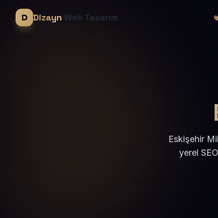
Dizayn
Web Tasarım
Eskişehir Mi
yerel SEO