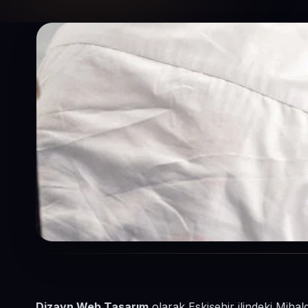
Dizayn Web Tasarım
olarak Eskişehir ilindeki Mihal