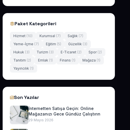
Paket Kategorileri
Hizmet
(10)
Kurumsal
(7)
Sağlık
(7)
Yeme-İçme
(7)
Eğitim
(5)
Güzellik
(3)
Hukuk
(3)
Turizm
(3)
E-Ticaret
(2)
Spor
(2)
Tanıtım
(2)
Emlak
(1)
Finans
(1)
Mağaza
(1)
Yayıncılık
(1)
Son Yazılar
İnternetten Satışa Geçin: Online
Mağazanızı Gece Gündüz Çalıştırın
29 Mayıs 2026