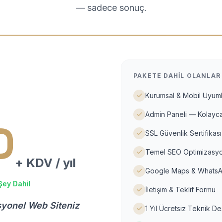
— sadece sonuç.
PAKETE DAHIL OLANLAR
Kurumsal & Mobil Uyuml
Admin Paneli — Kolayca
D
SSL Güvenlik Sertifikası
Temel SEO Optimizasyo
+ KDV / yıl
Google Maps & WhatsA
Şey Dahil
İletişim & Teklif Formu
syonel Web Siteniz
1 Yıl Ücretsiz Teknik D