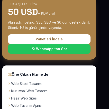
TEK & ŞEFFAF FIYAT
50 USD
+ KDV / yıl
Alan adı, hosting, SSL, SEO ve 30 gün destek dahil.
Siteniz 1-3 iş günü içinde yayında.
Paketleri İncele
WhatsApp'tan Sor
Öne Çıkan Hizmetler
Web Sitesi Tasarımı
Kurumsal Web Tasarım
Hazır Web Sitesi
Web Tasarım Ajansı