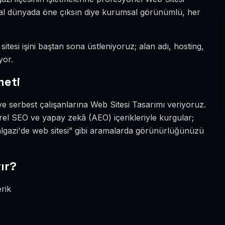
jital dünyada öne çıksın diye kurumsal görünümlü, her
itesi işini baştan sona üstleniyoruz; alan adı, hosting,
yor.
meti
ve serbest çalışanlarına Web Sitesi Tasarımı veriyoruz.
rel SEO ve yapay zekâ (AEO) içerikleriyle kurgular;
algazi'de web sitesi” gibi aramalarda görünürlüğünüzü
ır?
rik