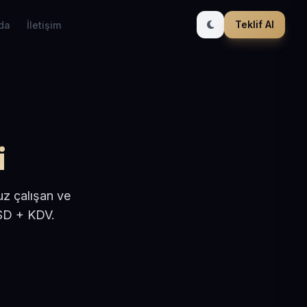
Teklif Al
da
İletişim
i
uz çalışan ve
USD + KDV.