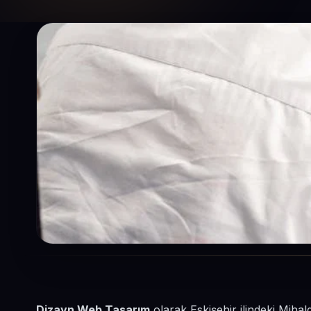
Dizayn Web Tasarım
olarak Eskişehir ilindeki Mihal