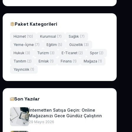
Paket Kategorileri
Hizmet
(10)
Kurumsal
(7)
Sağlık
(7)
Yeme-İçme
(7)
Eğitim
(5)
Güzellik
(3)
Hukuk
(3)
Turizm
(3)
E-Ticaret
(2)
Spor
(2)
Tanıtım
(2)
Emlak
(1)
Finans
(1)
Mağaza
(1)
Yayıncılık
(1)
Son Yazılar
İnternetten Satışa Geçin: Online
Mağazanızı Gece Gündüz Çalıştırın
29 Mayıs 2026