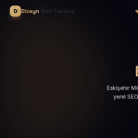
Dizayn
Web Tasarım
Eskişehir Mi
yerel SEO