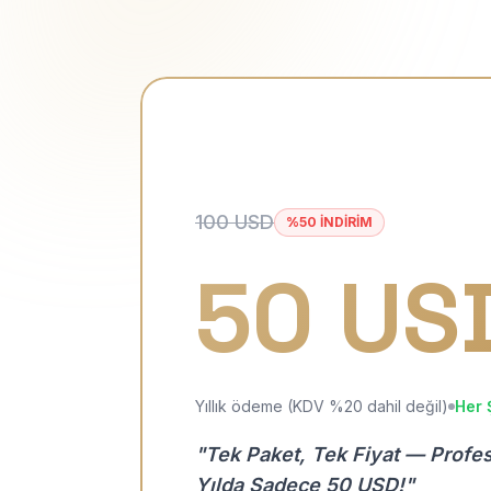
100 USD
%50 İNDİRİM
50 US
Yıllık ödeme (KDV %20 dahil değil)
Her 
"Tek Paket, Tek Fiyat — Profe
Yılda Sadece 50 USD!"