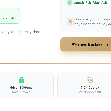
.com.tr / .tr Alan Adı
ücrete dahil!
Gizli ücret yok. Ek maliy
adı, hosting ve her şey da
liyet yok — her şey dahil.
Hemen Başlayalım
Güvenli Ödeme
7/24 Destek
Kart / Havale
WhatsApp hattı