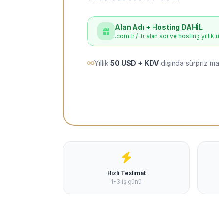
Alan Adı + Hosting DAHİL
.com.tr / .tr alan adı ve hosting yıllık 
Yıllık
50 USD + KDV
dışında sürpriz ma
Hızlı Teslimat
1-3 iş günü