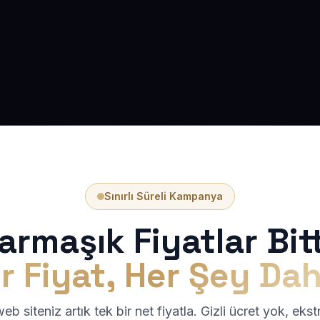
Sınırlı Süreli Kampanya
armaşık Fiyatlar Bitt
r Fiyat, Her Şey Dah
b siteniz artık tek bir net fiyatla. Gizli ücret yok, eks