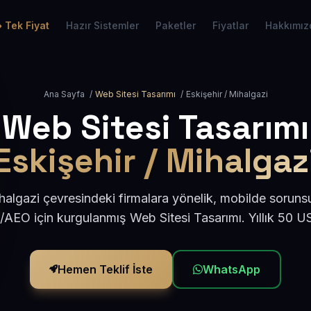
Tek Fiyat
Hazır Sistemler
Paketler
Fiyatlar
Hakkımız
Ana Sayfa
/
Web Sitesi Tasarımı
/
Eskişehir / Mihalgazi
Web Sitesi Tasarımı
Eskişehir / Mihalgaz
halgazi çevresindeki firmalara yönelik, mobilde soruns
/AEO için kurgulanmış Web Sitesi Tasarımı. Yıllık 50 
Hemen Teklif İste
WhatsApp