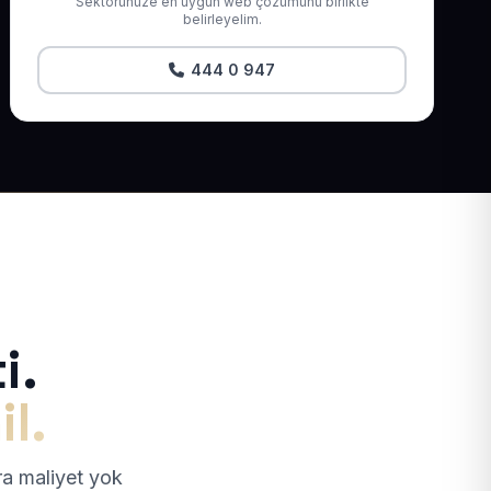
Sektörünüze en uygun web çözümünü birlikte
belirleyelim.
444 0 947
i.
il.
tra maliyet yok