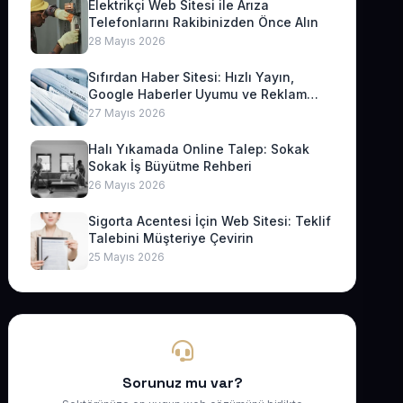
Elektrikçi Web Sitesi ile Arıza
Telefonlarını Rakibinizden Önce Alın
28 Mayıs 2026
Sıfırdan Haber Sitesi: Hızlı Yayın,
Google Haberler Uyumu ve Reklam
Geliri
27 Mayıs 2026
Halı Yıkamada Online Talep: Sokak
Sokak İş Büyütme Rehberi
26 Mayıs 2026
Sigorta Acentesi İçin Web Sitesi: Teklif
Talebini Müşteriye Çevirin
25 Mayıs 2026
Sorunuz mu var?