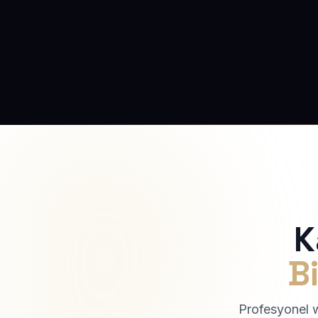
K
Bi
Profesyonel we