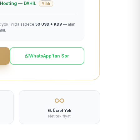
 + Hosting — DAHİL
Yıllık
et yok. Yılda sadece
50 USD + KDV
— alan
hil.
WhatsApp'tan Sor
Ek Ücret Yok
Net tek fiyat