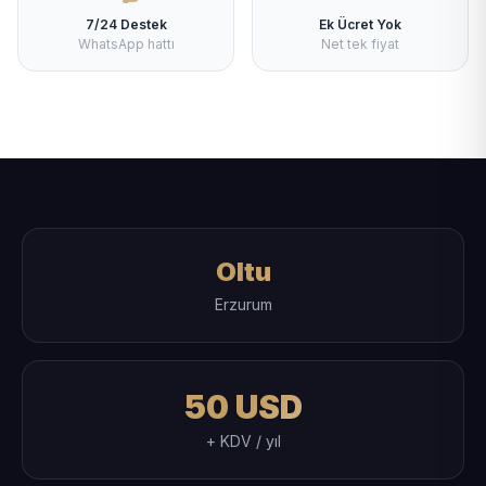
7/24 Destek
Ek Ücret Yok
WhatsApp hattı
Net tek fiyat
Oltu
Erzurum
50 USD
+ KDV / yıl