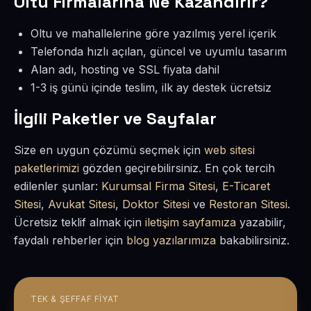
Oltu Firmalarına Ne Kazandırır?
Oltu ve mahallelerine göre yazılmış yerel içerik
Telefonda hızlı açılan, güncel ve uyumlu tasarım
Alan adı, hosting ve SSL fiyata dahil
1-3 iş günü içinde teslim, ilk ay destek ücretsiz
İlgili Paketler ve Sayfalar
Size en uygun çözümü seçmek için
web sitesi
paketlerimizi
gözden geçirebilirsiniz. En çok tercih
edilenler şunlar:
Kurumsal Firma Sitesi
,
E-Ticaret
Sitesi
,
Avukat Sitesi
,
Doktor Sitesi
ve
Restoran Sitesi
.
Ücretsiz teklif almak için
iletişim sayfamıza
yazabilir,
faydalı rehberler için
blog yazılarımıza
bakabilirsiniz.
TEK & ŞEFFAF FIYAT