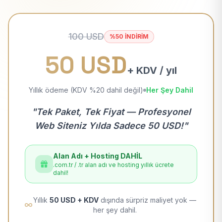
100 USD
%50 İNDİRİM
50 USD
+ KDV / yıl
Yıllık ödeme (KDV %20 dahil değil)
Her Şey Dahil
"Tek Paket, Tek Fiyat — Profesyonel
Web Siteniz Yılda Sadece 50 USD!"
Alan Adı + Hosting DAHİL
.com.tr / .tr alan adı ve hosting yıllık ücrete
dahil!
Yıllık
50 USD + KDV
dışında sürpriz maliyet yok —
her şey dahil.