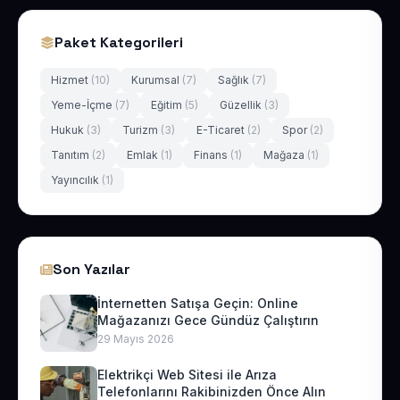
Paket Kategorileri
Hizmet
(10)
Kurumsal
(7)
Sağlık
(7)
Yeme-İçme
(7)
Eğitim
(5)
Güzellik
(3)
Hukuk
(3)
Turizm
(3)
E-Ticaret
(2)
Spor
(2)
Tanıtım
(2)
Emlak
(1)
Finans
(1)
Mağaza
(1)
Yayıncılık
(1)
Son Yazılar
İnternetten Satışa Geçin: Online
Mağazanızı Gece Gündüz Çalıştırın
29 Mayıs 2026
Elektrikçi Web Sitesi ile Arıza
Telefonlarını Rakibinizden Önce Alın