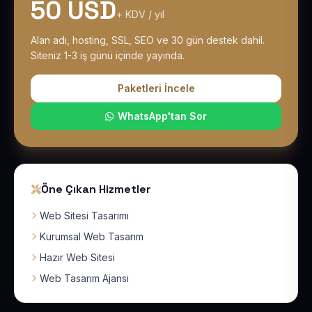
50 USD
+ KDV / yıl
Alan adı, hosting, SSL, SEO ve 30 gün destek dahil.
Siteniz 1-3 iş günü içinde yayında.
Paketleri İncele
WhatsApp'tan Sor
Öne Çıkan Hizmetler
Web Sitesi Tasarımı
Kurumsal Web Tasarım
Hazır Web Sitesi
Web Tasarım Ajansı