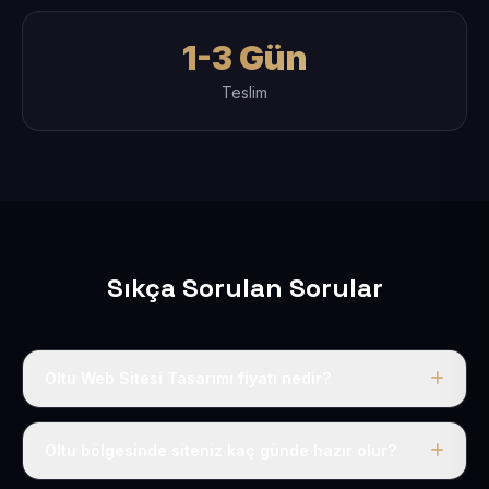
1-3 Gün
Teslim
Sıkça Sorulan Sorular
Oltu Web Sitesi Tasarımı fiyatı nedir?
Tek fiyat uygulanır: yıllık 50 USD + KDV. Bu bedele alan
adı, hosting, SSL ve temel SEO da dahildir.
Oltu bölgesinde siteniz kaç günde hazır olur?