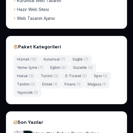
Kurumsal Web Tasarım
Hazır Web Sitesi
Web Tasarım Ajansı
Paket Kategorileri
Hizmet
(10)
Kurumsal
(7)
Sağlık
(7)
Yeme-İçme
(7)
Eğitim
(5)
Güzellik
(3)
Hukuk
(3)
Turizm
(3)
E-Ticaret
(2)
Spor
(2)
Tanıtım
(2)
Emlak
(1)
Finans
(1)
Mağaza
(1)
Yayıncılık
(1)
Son Yazılar