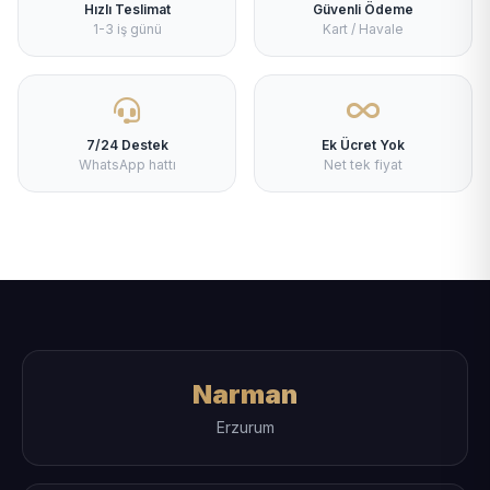
Hızlı Teslimat
Güvenli Ödeme
1-3 iş günü
Kart / Havale
7/24 Destek
Ek Ücret Yok
WhatsApp hattı
Net tek fiyat
Narman
Erzurum