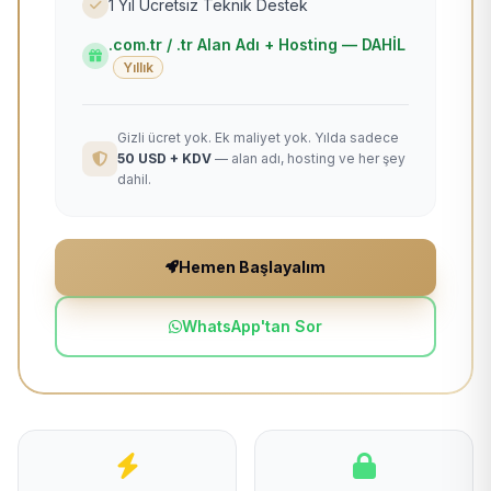
1 Yıl Ücretsiz Teknik Destek
.com.tr / .tr Alan Adı + Hosting — DAHİL
Yıllık
Gizli ücret yok. Ek maliyet yok. Yılda sadece
50 USD + KDV
— alan adı, hosting ve her şey
dahil.
Hemen Başlayalım
WhatsApp'tan Sor