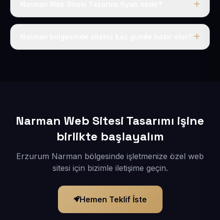
Narman Web Sitesi Tasarımı fiyatı nedir?
Tek fiyat uygulanır: yıllık 50 USD + KDV. Bu bedele alan
adı, hosting, SSL ve temel SEO da dahildir.
Narman bölgesinde siteniz kaç günde hazır olur?
İçerikleriniz elimize geçtikten sonra siteniz 1-3 iş günü
içerisinde yayına alınır.
Narman Web Sitesi Tasarımı işine
birlikte başlayalım
Erzurum Narman bölgesinde işletmenize özel web
sitesi için bizimle iletişime geçin.
Hemen Teklif İste