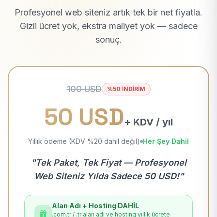
Profesyonel web siteniz artık tek bir net fiyatla.
Gizli ücret yok, ekstra maliyet yok — sadece
sonuç.
100 USD
%50 İNDİRİM
50 USD
+ KDV / yıl
Yıllık ödeme (KDV %20 dahil değil)
Her Şey Dahil
"Tek Paket, Tek Fiyat — Profesyonel
Web Siteniz Yılda Sadece 50 USD!"
Alan Adı + Hosting DAHİL
.com.tr / .tr alan adı ve hosting yıllık ücrete