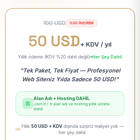
100 USD
%50 İNDİRİM
50 USD
+ KDV / yıl
Yıllık ödeme (KDV %20 dahil değil)
Her Şey Dahil
"Tek Paket, Tek Fiyat — Profesyonel
Web Siteniz Yılda Sadece 50 USD!"
Alan Adı + Hosting DAHİL
.com.tr / .tr alan adı ve hosting yıllık ücrete
dahil!
Yıllık
50 USD + KDV
dışında sürpriz maliyet yok —
her şey dahil.