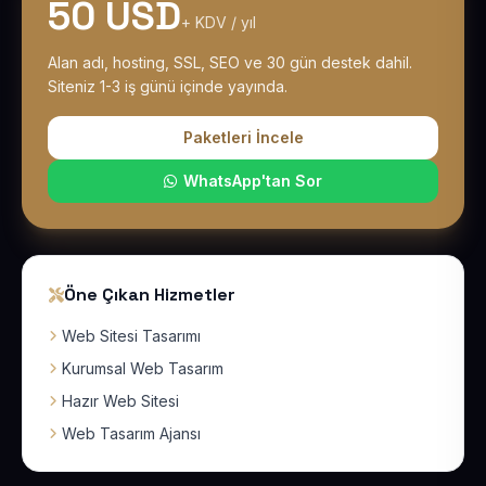
50 USD
+ KDV / yıl
Alan adı, hosting, SSL, SEO ve 30 gün destek dahil.
Siteniz 1-3 iş günü içinde yayında.
Paketleri İncele
WhatsApp'tan Sor
Öne Çıkan Hizmetler
Web Sitesi Tasarımı
Kurumsal Web Tasarım
Hazır Web Sitesi
Web Tasarım Ajansı