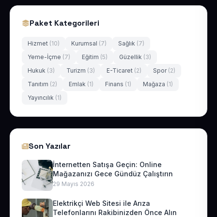
Paket Kategorileri
Hizmet
(10)
Kurumsal
(7)
Sağlık
(7)
Yeme-İçme
(7)
Eğitim
(5)
Güzellik
(3)
Hukuk
(3)
Turizm
(3)
E-Ticaret
(2)
Spor
(2)
Tanıtım
(2)
Emlak
(1)
Finans
(1)
Mağaza
(1)
Yayıncılık
(1)
Son Yazılar
İnternetten Satışa Geçin: Online
Mağazanızı Gece Gündüz Çalıştırın
29 Mayıs 2026
Elektrikçi Web Sitesi ile Arıza
Telefonlarını Rakibinizden Önce Alın