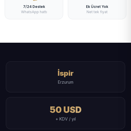
7/24 Destek
Ek Ücret Yok
WhatsApp hattı
Net tek fiyat
İspir
Erzurum
50 USD
+ KDV / yıl