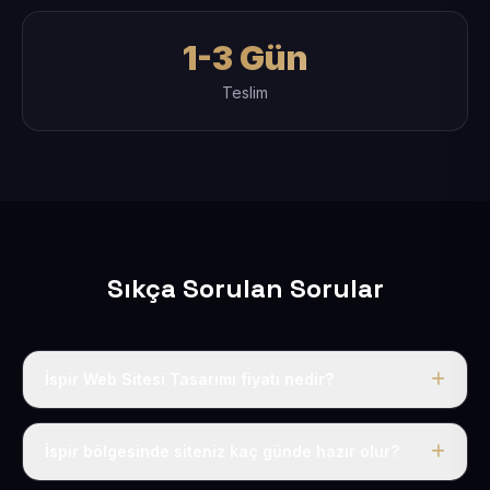
1-3 Gün
Teslim
Sıkça Sorulan Sorular
İspir Web Sitesi Tasarımı fiyatı nedir?
Tek fiyat uygulanır: yıllık 50 USD + KDV. Bu bedele alan
adı, hosting, SSL ve temel SEO da dahildir.
İspir bölgesinde siteniz kaç günde hazır olur?