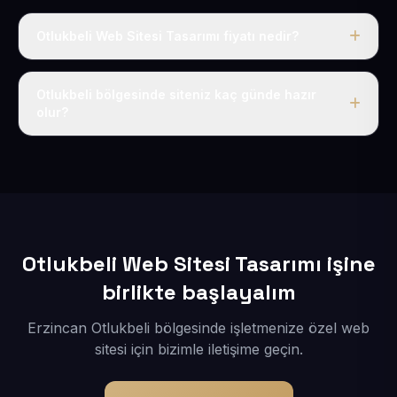
Otlukbeli Web Sitesi Tasarımı fiyatı nedir?
Tek fiyat uygulanır: yıllık 50 USD + KDV. Bu bedele alan
adı, hosting, SSL ve temel SEO da dahildir.
Otlukbeli bölgesinde siteniz kaç günde hazır
olur?
İçerikleriniz elimize geçtikten sonra siteniz 1-3 iş günü
içerisinde yayına alınır.
Otlukbeli Web Sitesi Tasarımı işine
birlikte başlayalım
Erzincan Otlukbeli bölgesinde işletmenize özel web
sitesi için bizimle iletişime geçin.