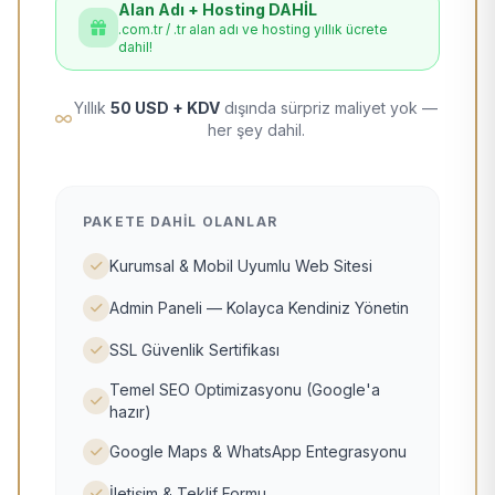
Alan Adı + Hosting DAHİL
.com.tr / .tr alan adı ve hosting yıllık ücrete
dahil!
Yıllık
50 USD + KDV
dışında sürpriz maliyet yok —
her şey dahil.
PAKETE DAHIL OLANLAR
Kurumsal & Mobil Uyumlu Web Sitesi
Admin Paneli — Kolayca Kendiniz Yönetin
SSL Güvenlik Sertifikası
Temel SEO Optimizasyonu (Google'a
hazır)
Google Maps & WhatsApp Entegrasyonu
İletişim & Teklif Formu