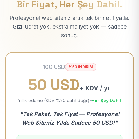
Bir Fiyat, Her Şey Dahil.
Profesyonel web siteniz artık tek bir net fiyatla.
Gizli ücret yok, ekstra maliyet yok — sadece
sonuç.
100 USD
%50 İNDİRİM
50 USD
+ KDV / yıl
Yıllık ödeme (KDV %20 dahil değil)
Her Şey Dahil
"Tek Paket, Tek Fiyat — Profesyonel
Web Siteniz Yılda Sadece 50 USD!"