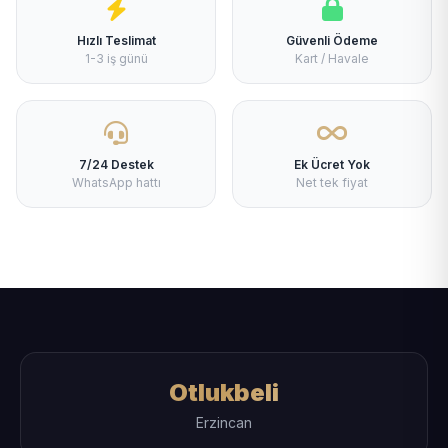
Hızlı Teslimat
Güvenli Ödeme
1-3 iş günü
Kart / Havale
7/24 Destek
Ek Ücret Yok
WhatsApp hattı
Net tek fiyat
Otlukbeli
Erzincan