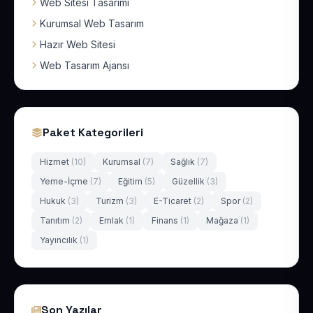
Web Sitesi Tasarımı
Kurumsal Web Tasarım
Hazır Web Sitesi
Web Tasarım Ajansı
Paket Kategorileri
Hizmet
(10)
Kurumsal
(7)
Sağlık
(7)
Yeme-İçme
(7)
Eğitim
(5)
Güzellik
(3)
Hukuk
(3)
Turizm
(3)
E-Ticaret
(2)
Spor
(2)
Tanıtım
(2)
Emlak
(1)
Finans
(1)
Mağaza
(1)
Yayıncılık
(1)
Son Yazılar