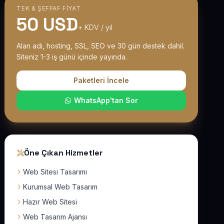
TEK & ŞEFFAF FIYAT
50 USD
+ KDV / yıl
Alan adı, hosting, SSL, SEO ve 30 gün destek dahil.
Siteniz 1-3 iş günü içinde yayında.
Paketleri İncele
WhatsApp'tan Sor
Öne Çıkan Hizmetler
Web Sitesi Tasarımı
Kurumsal Web Tasarım
Hazır Web Sitesi
Web Tasarım Ajansı