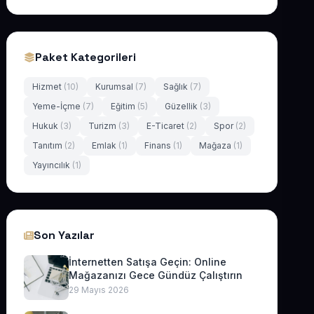
Paket Kategorileri
Hizmet
(10)
Kurumsal
(7)
Sağlık
(7)
Yeme-İçme
(7)
Eğitim
(5)
Güzellik
(3)
Hukuk
(3)
Turizm
(3)
E-Ticaret
(2)
Spor
(2)
Tanıtım
(2)
Emlak
(1)
Finans
(1)
Mağaza
(1)
Yayıncılık
(1)
Son Yazılar
İnternetten Satışa Geçin: Online
Mağazanızı Gece Gündüz Çalıştırın
29 Mayıs 2026