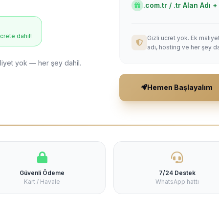
.com.tr / .tr Alan Adı
ücrete dahil!
Gizli ücret yok. Ek maliy
adı, hosting ve her şey da
liyet yok — her şey dahil.
Hemen Başlayalım
Güvenli Ödeme
7/24 Destek
Kart / Havale
WhatsApp hattı