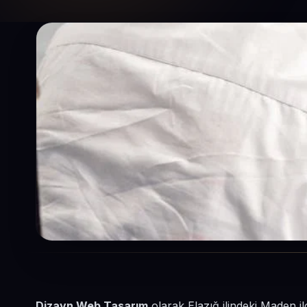
Dizayn Web Tasarım
olarak Elazığ ilindeki Maden i