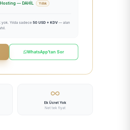
 + Hosting — DAHİL
Yıllık
et yok. Yılda sadece
50 USD + KDV
— alan
hil.
WhatsApp'tan Sor
Ek Ücret Yok
Net tek fiyat