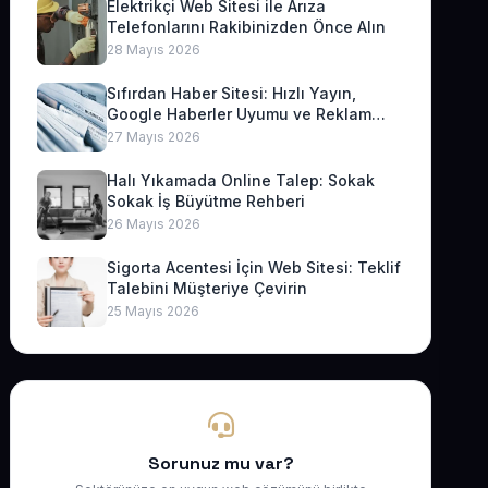
Elektrikçi Web Sitesi ile Arıza
Telefonlarını Rakibinizden Önce Alın
28 Mayıs 2026
Sıfırdan Haber Sitesi: Hızlı Yayın,
Google Haberler Uyumu ve Reklam
Geliri
27 Mayıs 2026
Halı Yıkamada Online Talep: Sokak
Sokak İş Büyütme Rehberi
26 Mayıs 2026
Sigorta Acentesi İçin Web Sitesi: Teklif
Talebini Müşteriye Çevirin
25 Mayıs 2026
Sorunuz mu var?