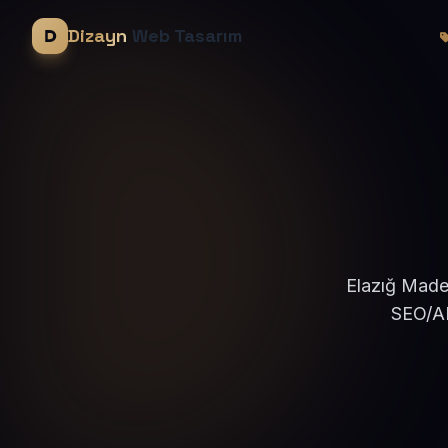
Dizayn
Web Tasarım
Elazığ Maden
SEO/AE