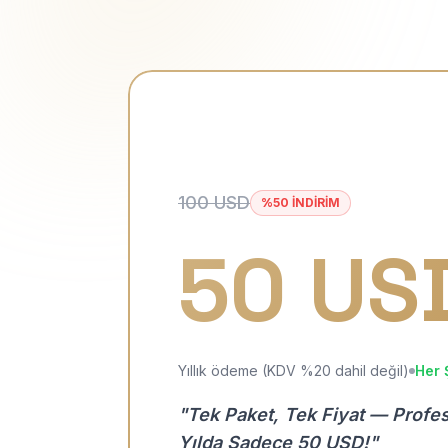
100 USD
%50 İNDİRİM
50 US
Yıllık ödeme (KDV %20 dahil değil)
Her 
"Tek Paket, Tek Fiyat — Profe
Yılda Sadece 50 USD!"