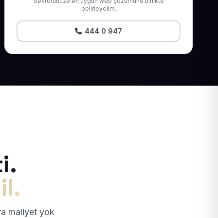
Sektörünüze en uygun web çözümünü birlikte
belirleyelim.
444 0 947
i.
il.
tra maliyet yok