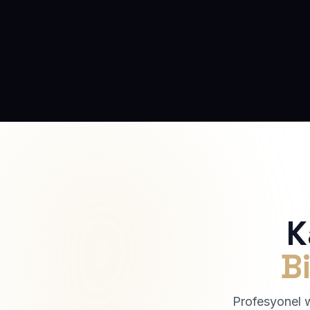
K
Bi
Profesyonel we