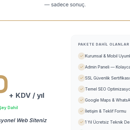
— sadece sonuç.
PAKETE DAHIL OLANLAR
Kurumsal & Mobil Uyuml
Admin Paneli — Kolayca
D
SSL Güvenlik Sertifikası
Temel SEO Optimizasyo
+ KDV / yıl
Google Maps & WhatsA
Şey Dahil
İletişim & Teklif Formu
syonel Web Siteniz
1 Yıl Ücretsiz Teknik D