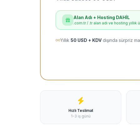
Alan Adı + Hosting DAHİL
.com.tr / .tr alan adı ve hosting yıllık 
Yıllık
50 USD + KDV
dışında sürpriz ma
Hızlı Teslimat
1-3 iş günü