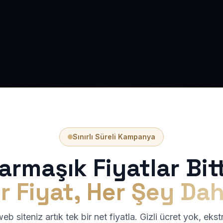
Sınırlı Süreli Kampanya
armaşık Fiyatlar Bitt
r Fiyat, Her Şey Dah
b siteniz artık tek bir net fiyatla. Gizli ücret yok, eks