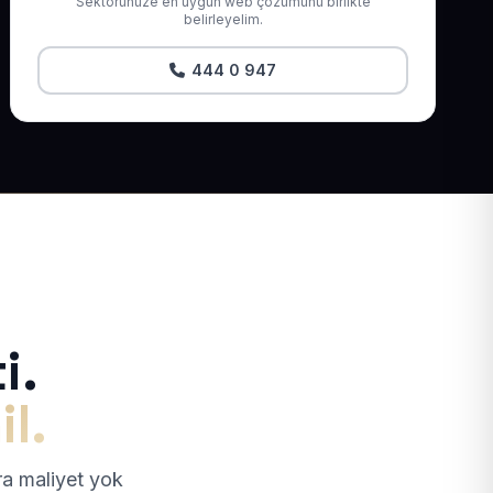
Sektörünüze en uygun web çözümünü birlikte
belirleyelim.
444 0 947
i.
il.
tra maliyet yok