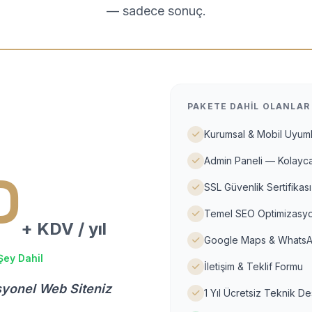
— sadece sonuç.
PAKETE DAHIL OLANLAR
Kurumsal & Mobil Uyuml
Admin Paneli — Kolayca
D
SSL Güvenlik Sertifikası
Temel SEO Optimizasyo
+ KDV / yıl
Google Maps & WhatsA
Şey Dahil
İletişim & Teklif Formu
syonel Web Siteniz
1 Yıl Ücretsiz Teknik D