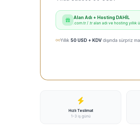
Alan Adı + Hosting DAHİL
.com.tr / .tr alan adı ve hosting yıllık 
Yıllık
50 USD + KDV
dışında sürpriz ma
Hızlı Teslimat
1-3 iş günü