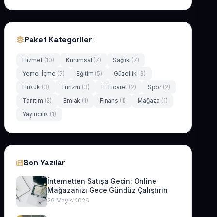
Paket Kategorileri
Hizmet
(10)
Kurumsal
(7)
Sağlık
(7)
Yeme-İçme
(7)
Eğitim
(5)
Güzellik
(3)
Hukuk
(3)
Turizm
(3)
E-Ticaret
(2)
Spor
(2)
Tanıtım
(2)
Emlak
(1)
Finans
(1)
Mağaza
(1)
Yayıncılık
(1)
Son Yazılar
İnternetten Satışa Geçin: Online
Mağazanızı Gece Gündüz Çalıştırın
29 Mayıs 2026