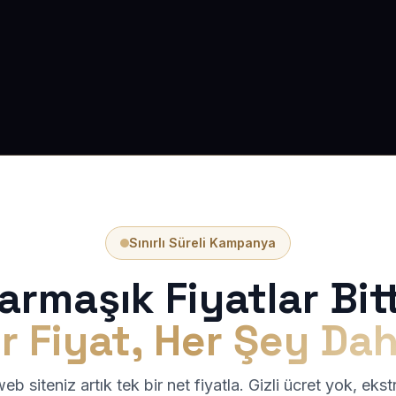
Sınırlı Süreli Kampanya
armaşık Fiyatlar Bitt
r Fiyat, Her Şey Dah
b siteniz artık tek bir net fiyatla. Gizli ücret yok, eks