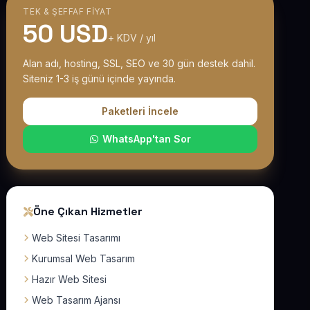
TEK & ŞEFFAF FIYAT
50 USD
+ KDV / yıl
Alan adı, hosting, SSL, SEO ve 30 gün destek dahil.
Siteniz 1-3 iş günü içinde yayında.
Paketleri İncele
WhatsApp'tan Sor
Öne Çıkan Hizmetler
Web Sitesi Tasarımı
Kurumsal Web Tasarım
Hazır Web Sitesi
Web Tasarım Ajansı