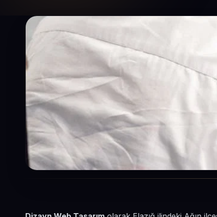
Dizayn Web Tasarım
olarak Elazığ ilindeki Ağın ilç