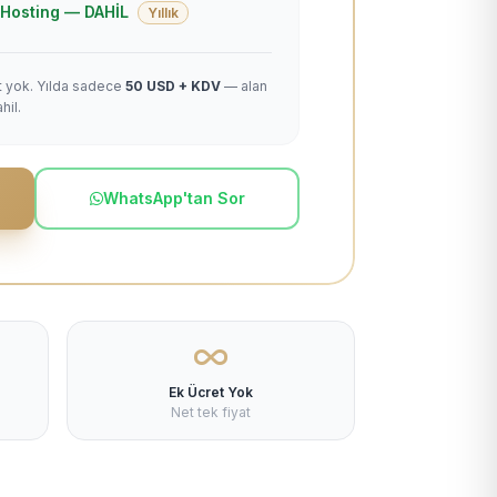
 + Hosting — DAHİL
Yıllık
et yok. Yılda sadece
50 USD + KDV
— alan
hil.
WhatsApp'tan Sor
Ek Ücret Yok
Net tek fiyat