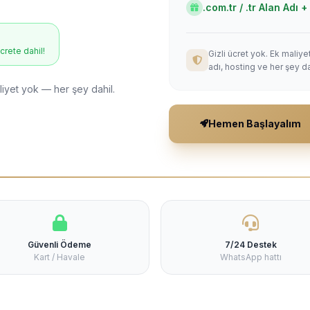
.com.tr / .tr Alan Adı
ücrete dahil!
Gizli ücret yok. Ek maliy
adı, hosting ve her şey da
liyet yok — her şey dahil.
Hemen Başlayalım
Güvenli Ödeme
7/24 Destek
Kart / Havale
WhatsApp hattı