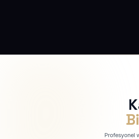
K
Bi
Profesyonel we