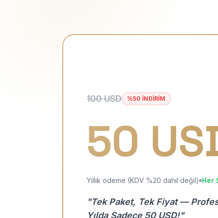
100 USD
%50 İNDİRİM
50 US
Yıllık ödeme (KDV %20 dahil değil)
Her 
"Tek Paket, Tek Fiyat — Profe
Yılda Sadece 50 USD!"