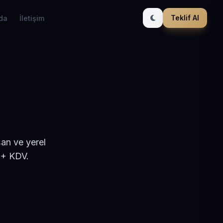
Teklif Al
da
İletişim
şan ve yerel
 + KDV.