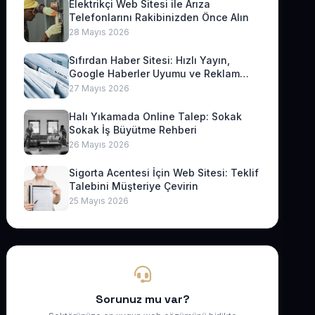
Elektrikçi Web Sitesi ile Arıza
Telefonlarını Rakibinizden Önce Alın
28 Mayıs 2026
Sıfırdan Haber Sitesi: Hızlı Yayın,
Google Haberler Uyumu ve Reklam
Geliri
27 Mayıs 2026
Halı Yıkamada Online Talep: Sokak
Sokak İş Büyütme Rehberi
26 Mayıs 2026
Sigorta Acentesi İçin Web Sitesi: Teklif
Talebini Müşteriye Çevirin
25 Mayıs 2026
Sorunuz mu var?