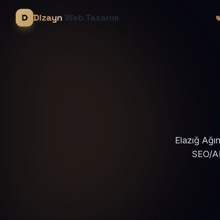
Dizayn
Web Tasarım
Elazığ Ağın
SEO/AE