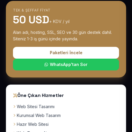
TEK & ŞEFFAF FIYAT
50 USD
+ KDV / yıl
Alan adı, hosting, SSL, SEO ve 30 gün destek dahil.
Siteniz 1-3 iş günü içinde yayında.
Paketleri İncele
WhatsApp'tan Sor
Öne Çıkan Hizmetler
Web Sitesi Tasarımı
Kurumsal Web Tasarım
Hazır Web Sitesi