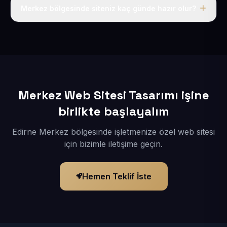
adı, hosting, SSL ve temel SEO da dahildir.
Merkez bölgesinde siteniz kaç günde hazır olur?
İçerikleriniz elimize geçtikten sonra siteniz 1-3 iş günü
içerisinde yayına alınır.
Merkez Web Sitesi Tasarımı işine
birlikte başlayalım
Edirne Merkez bölgesinde işletmenize özel web sitesi
için bizimle iletişime geçin.
Hemen Teklif İste