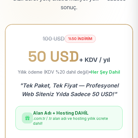
sonuç.
100 USD
%50 İNDİRİM
50 USD
+ KDV / yıl
Yıllık ödeme (KDV %20 dahil değil)
Her Şey Dahil
"Tek Paket, Tek Fiyat — Profesyonel
Web Siteniz Yılda Sadece 50 USD!"
Alan Adı + Hosting DAHİL
.com.tr / .tr alan adı ve hosting yıllık ücrete
dahil!