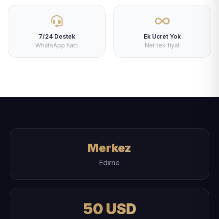
7/24 Destek
Ek Ücret Yok
WhatsApp hattı
Net tek fiyat
Merkez
Edirne
50 USD