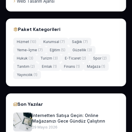
Web Tasarım Ajansı
Paket Kategorileri
Hizmet
(10)
Kurumsal
(7)
Sağlık
(7)
Yeme-İçme
(7)
Eğitim
(5)
Güzellik
(3)
Hukuk
(3)
Turizm
(3)
E-Ticaret
(2)
Spor
(2)
Tanıtım
(2)
Emlak
(1)
Finans
(1)
Mağaza
(1)
Yayıncılık
(1)
Son Yazılar
İnternetten Satışa Geçin: Online
Mağazanızı Gece Gündüz Çalıştırın
29 Mayıs 2026