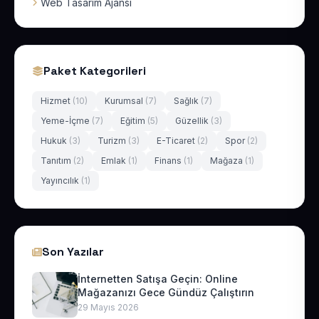
Web Tasarım Ajansı
Paket Kategorileri
Hizmet
(10)
Kurumsal
(7)
Sağlık
(7)
Yeme-İçme
(7)
Eğitim
(5)
Güzellik
(3)
Hukuk
(3)
Turizm
(3)
E-Ticaret
(2)
Spor
(2)
Tanıtım
(2)
Emlak
(1)
Finans
(1)
Mağaza
(1)
Yayıncılık
(1)
Son Yazılar
İnternetten Satışa Geçin: Online
Mağazanızı Gece Gündüz Çalıştırın
29 Mayıs 2026