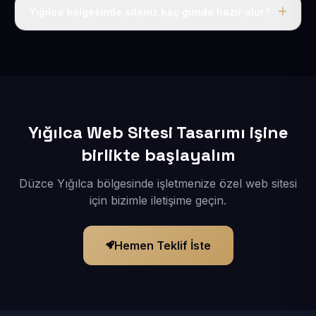
adı, hosting, SSL ve temel SEO da dahildir.
Yığılca bölgesinde siteniz kaç günde hazır olur?
İçerikleriniz elimize geçtikten sonra siteniz 1-3 iş günü
içerisinde yayına alınır.
Yığılca Web Sitesi Tasarımı işine
birlikte başlayalım
Düzce Yığılca bölgesinde işletmenize özel web sitesi
için bizimle iletişime geçin.
Hemen Teklif İste