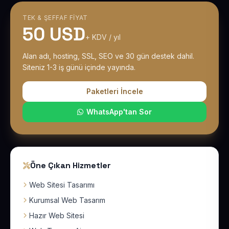
TEK & ŞEFFAF FIYAT
50 USD
+ KDV / yıl
Alan adı, hosting, SSL, SEO ve 30 gün destek dahil.
Siteniz 1-3 iş günü içinde yayında.
Paketleri İncele
WhatsApp'tan Sor
Öne Çıkan Hizmetler
Web Sitesi Tasarımı
Kurumsal Web Tasarım
Hazır Web Sitesi