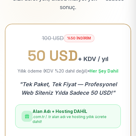
sonuç.
100 USD
%50 İNDİRİM
50 USD
+ KDV / yıl
Yıllık ödeme (KDV %20 dahil değil)
Her Şey Dahil
"Tek Paket, Tek Fiyat — Profesyonel
Web Siteniz Yılda Sadece 50 USD!"
Alan Adı + Hosting DAHİL
.com.tr / .tr alan adı ve hosting yıllık ücrete
dahil!