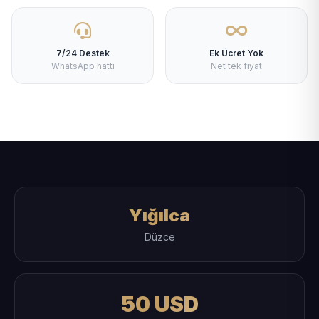
7/24 Destek
Ek Ücret Yok
WhatsApp hattı
Net tek fiyat
Yığılca
Düzce
50 USD