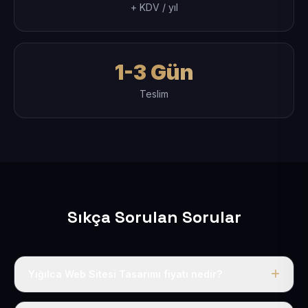
+ KDV / yıl
1-3 Gün
Teslim
Sıkça Sorulan Sorular
Yığılca Web Sitesi Tasarımı fiyatı nedir?
Tek fiyat uygulanır: yıllık 50 USD + KDV. Bu bedele alan