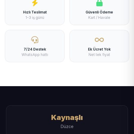
Hızlı Teslimat
Güvenli Ödeme
1-3 iş günü
Kart / Havale
7/24 Destek
Ek Ücret Yok
WhatsApp hattı
Net tek fiyat
Kaynaşlı
Düzce