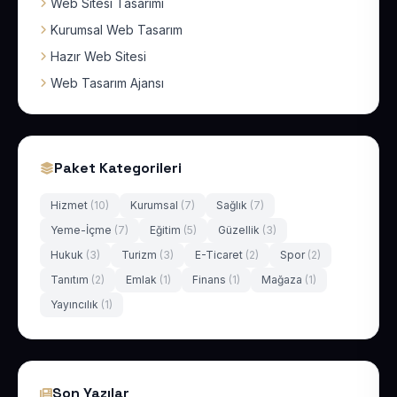
Web Sitesi Tasarımı
Kurumsal Web Tasarım
Hazır Web Sitesi
Web Tasarım Ajansı
Paket Kategorileri
Hizmet
(10)
Kurumsal
(7)
Sağlık
(7)
Yeme-İçme
(7)
Eğitim
(5)
Güzellik
(3)
Hukuk
(3)
Turizm
(3)
E-Ticaret
(2)
Spor
(2)
Tanıtım
(2)
Emlak
(1)
Finans
(1)
Mağaza
(1)
Yayıncılık
(1)
Son Yazılar