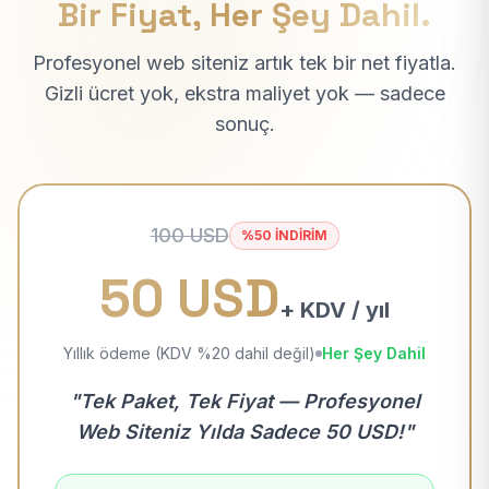
Bir Fiyat, Her Şey Dahil.
Profesyonel web siteniz artık tek bir net fiyatla.
Gizli ücret yok, ekstra maliyet yok — sadece
sonuç.
100 USD
%50 İNDİRİM
50 USD
+ KDV / yıl
Yıllık ödeme (KDV %20 dahil değil)
Her Şey Dahil
"Tek Paket, Tek Fiyat — Profesyonel
Web Siteniz Yılda Sadece 50 USD!"