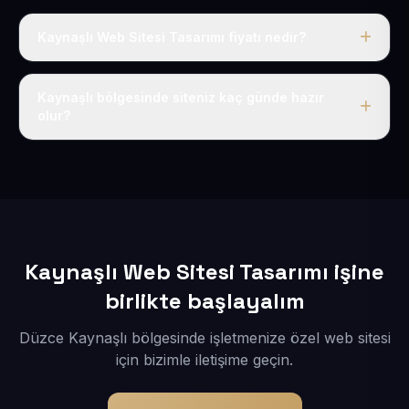
Kaynaşlı Web Sitesi Tasarımı fiyatı nedir?
Tek fiyat uygulanır: yıllık 50 USD + KDV. Bu bedele alan
adı, hosting, SSL ve temel SEO da dahildir.
Kaynaşlı bölgesinde siteniz kaç günde hazır
olur?
İçerikleriniz elimize geçtikten sonra siteniz 1-3 iş günü
içerisinde yayına alınır.
Kaynaşlı Web Sitesi Tasarımı işine
birlikte başlayalım
Düzce Kaynaşlı bölgesinde işletmenize özel web sitesi
için bizimle iletişime geçin.