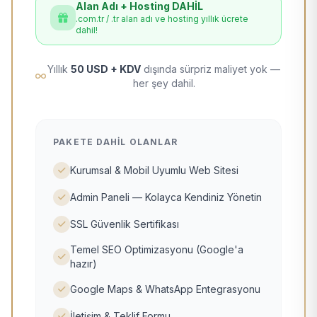
Alan Adı + Hosting DAHİL
.com.tr / .tr alan adı ve hosting yıllık ücrete
dahil!
Yıllık
50 USD + KDV
dışında sürpriz maliyet yok —
her şey dahil.
PAKETE DAHIL OLANLAR
Kurumsal & Mobil Uyumlu Web Sitesi
Admin Paneli — Kolayca Kendiniz Yönetin
SSL Güvenlik Sertifikası
Temel SEO Optimizasyonu (Google'a
hazır)
Google Maps & WhatsApp Entegrasyonu
İletişim & Teklif Formu