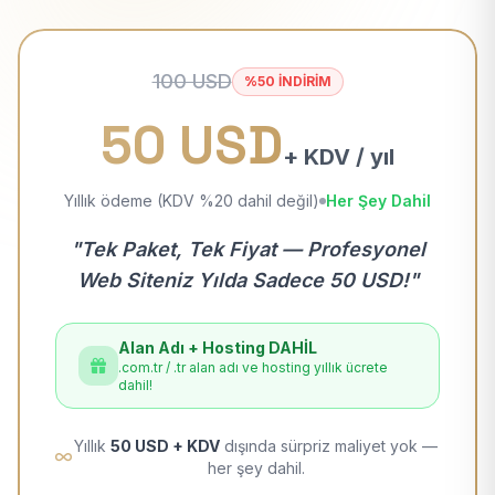
100 USD
%50 İNDİRİM
50 USD
+ KDV / yıl
Yıllık ödeme (KDV %20 dahil değil)
Her Şey Dahil
"Tek Paket, Tek Fiyat — Profesyonel
Web Siteniz Yılda Sadece 50 USD!"
Alan Adı + Hosting DAHİL
.com.tr / .tr alan adı ve hosting yıllık ücrete
dahil!
Yıllık
50 USD + KDV
dışında sürpriz maliyet yok —
her şey dahil.