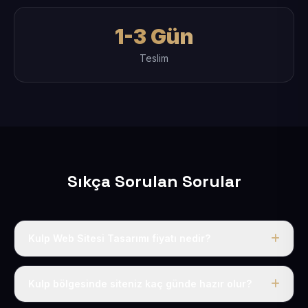
1-3 Gün
Teslim
Sıkça Sorulan Sorular
Kulp Web Sitesi Tasarımı fiyatı nedir?
Tek fiyat uygulanır: yıllık 50 USD + KDV. Bu bedele alan
adı, hosting, SSL ve temel SEO da dahildir.
Kulp bölgesinde siteniz kaç günde hazır olur?