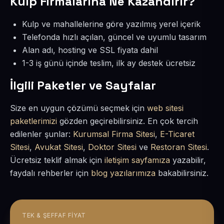
Kulp Firmalarına Ne Kazandırır?
Kulp ve mahallelerine göre yazılmış yerel içerik
Telefonda hızlı açılan, güncel ve uyumlu tasarım
Alan adı, hosting ve SSL fiyata dahil
1-3 iş günü içinde teslim, ilk ay destek ücretsiz
İlgili Paketler ve Sayfalar
Size en uygun çözümü seçmek için
web sitesi
paketlerimizi
gözden geçirebilirsiniz. En çok tercih
edilenler şunlar:
Kurumsal Firma Sitesi
,
E-Ticaret
Sitesi
,
Avukat Sitesi
,
Doktor Sitesi
ve
Restoran Sitesi
.
Ücretsiz teklif almak için
iletişim sayfamıza
yazabilir,
faydalı rehberler için
blog yazılarımıza
bakabilirsiniz.
TEK & ŞEFFAF FIYAT