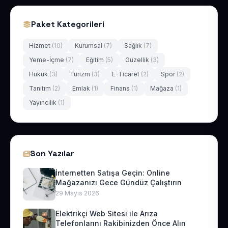
Paket Kategorileri
Hizmet
(10)
Kurumsal
(7)
Sağlık
(7)
Yeme-İçme
(7)
Eğitim
(5)
Güzellik
(3)
Hukuk
(3)
Turizm
(3)
E-Ticaret
(2)
Spor
(2)
Tanıtım
(2)
Emlak
(1)
Finans
(1)
Mağaza
(1)
Yayıncılık
(1)
Son Yazılar
İnternetten Satışa Geçin: Online
Mağazanızı Gece Gündüz Çalıştırın
29 Mayıs 2026
Elektrikçi Web Sitesi ile Arıza
Telefonlarını Rakibinizden Önce Alın