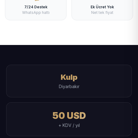
7/24 Destek
Ek Ücret Yok
WhatsApp hattı
Net tek fiyat
Kulp
Diyarbakır
50 USD
+ KDV / yıl