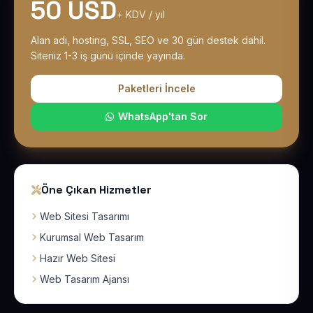
50 USD
+ KDV / yıl
Alan adı, hosting, SSL, SEO ve 30 gün destek dahil.
Siteniz 1-3 iş günü içinde yayında.
Paketleri İncele
WhatsApp'tan Sor
Öne Çıkan Hizmetler
Web Sitesi Tasarımı
Kurumsal Web Tasarım
Hazır Web Sitesi
Web Tasarım Ajansı