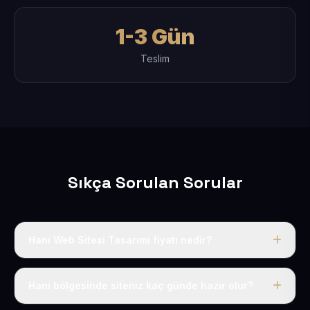
1-3 Gün
Teslim
Sıkça Sorulan Sorular
Hani Web Sitesi Tasarımı fiyatı nedir?
Tek fiyat uygulanır: yıllık 50 USD + KDV. Bu bedele alan
adı, hosting, SSL ve temel SEO da dahildir.
Hani bölgesinde siteniz kaç günde hazır olur?