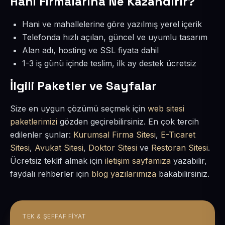
Hani Firmalarına Ne Kazandırır?
Hani ve mahallelerine göre yazılmış yerel içerik
Telefonda hızlı açılan, güncel ve uyumlu tasarım
Alan adı, hosting ve SSL fiyata dahil
1-3 iş günü içinde teslim, ilk ay destek ücretsiz
İlgili Paketler ve Sayfalar
Size en uygun çözümü seçmek için
web sitesi
paketlerimizi
gözden geçirebilirsiniz. En çok tercih
edilenler şunlar:
Kurumsal Firma Sitesi
,
E-Ticaret
Sitesi
,
Avukat Sitesi
,
Doktor Sitesi
ve
Restoran Sitesi
.
Ücretsiz teklif almak için
iletişim sayfamıza
yazabilir,
faydalı rehberler için
blog yazılarımıza
bakabilirsiniz.
TEK & ŞEFFAF FIYAT