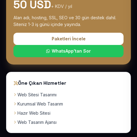
50 USD
+ KDV / yıl
Alan adı, hosting, SSL, SEO ve 30 gün destek dahil.
Siteniz 1-3 iş günü içinde yayında.
Paketleri İncele
WhatsApp'tan Sor
Öne Çıkan Hizmetler
Web Sitesi Tasarımı
Kurumsal Web Tasarım
Hazır Web Sitesi
Web Tasarım Ajansı