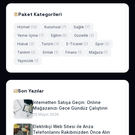
Paket Kategorileri
Hizmet
(10)
Kurumsal
(7)
Sağlık
(7)
Yeme-İçme
(7)
Eğitim
(5)
Güzellik
(3)
Hukuk
(3)
Turizm
(3)
E-Ticaret
(2)
Spor
(2)
Tanıtım
(2)
Emlak
(1)
Finans
(1)
Mağaza
(1)
Yayıncılık
(1)
Son Yazılar
İnternetten Satışa Geçin: Online
Mağazanızı Gece Gündüz Çalıştırın
29 Mayıs 2026
Elektrikçi Web Sitesi ile Arıza
Telefonlarını Rakibinizden Önce Alın