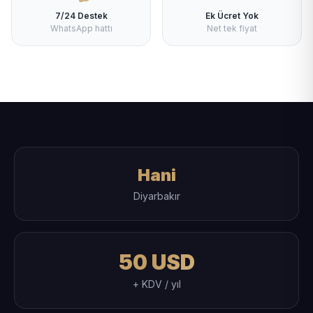
7/24 Destek
Ek Ücret Yok
WhatsApp hattı
Net tek fiyat
Hani
Diyarbakır
50 USD
+ KDV / yıl