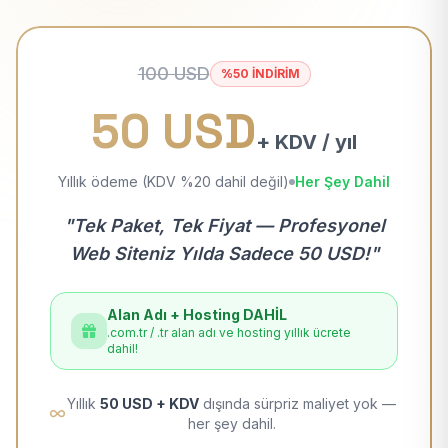
100 USD
%50 İNDİRİM
50 USD
+ KDV / yıl
Yıllık ödeme (KDV %20 dahil değil)
Her Şey Dahil
"Tek Paket, Tek Fiyat — Profesyonel
Web Siteniz Yılda Sadece 50 USD!"
Alan Adı + Hosting DAHİL
.com.tr / .tr alan adı ve hosting yıllık ücrete
dahil!
Yıllık
50 USD + KDV
dışında sürpriz maliyet yok —
her şey dahil.