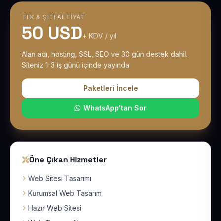
TEK & ŞEFFAF FIYAT
50 USD
+ KDV / yıl
Alan adı, hosting, SSL, SEO ve 30 gün destek dahil.
Siteniz 1-3 iş günü içinde yayında.
Paketleri İncele
WhatsApp'tan Sor
Öne Çıkan Hizmetler
Web Sitesi Tasarımı
Kurumsal Web Tasarım
Hazır Web Sitesi