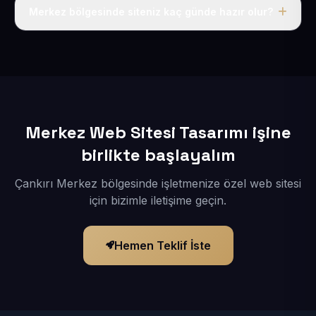
adı, hosting, SSL ve temel SEO da dahildir.
Merkez bölgesinde siteniz kaç günde hazır olur?
İçerikleriniz elimize geçtikten sonra siteniz 1-3 iş günü
içerisinde yayına alınır.
Merkez Web Sitesi Tasarımı işine
birlikte başlayalım
Çankırı Merkez bölgesinde işletmenize özel web sitesi
için bizimle iletişime geçin.
Hemen Teklif İste