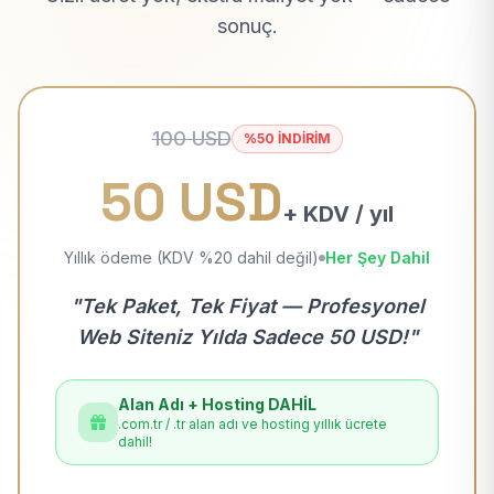
sonuç.
100 USD
%50 İNDİRİM
50 USD
+ KDV / yıl
Yıllık ödeme (KDV %20 dahil değil)
Her Şey Dahil
"Tek Paket, Tek Fiyat — Profesyonel
Web Siteniz Yılda Sadece 50 USD!"
Alan Adı + Hosting DAHİL
.com.tr / .tr alan adı ve hosting yıllık ücrete
dahil!