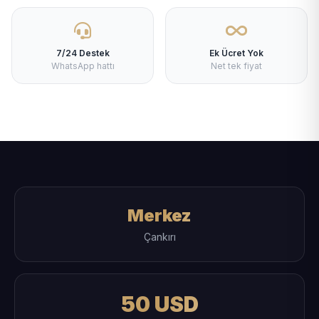
7/24 Destek
Ek Ücret Yok
WhatsApp hattı
Net tek fiyat
Merkez
Çankırı
50 USD