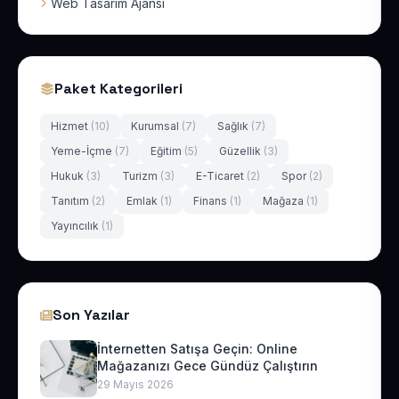
Web Tasarım Ajansı
Paket Kategorileri
Hizmet
(10)
Kurumsal
(7)
Sağlık
(7)
Yeme-İçme
(7)
Eğitim
(5)
Güzellik
(3)
Hukuk
(3)
Turizm
(3)
E-Ticaret
(2)
Spor
(2)
Tanıtım
(2)
Emlak
(1)
Finans
(1)
Mağaza
(1)
Yayıncılık
(1)
Son Yazılar
İnternetten Satışa Geçin: Online
Mağazanızı Gece Gündüz Çalıştırın
29 Mayıs 2026