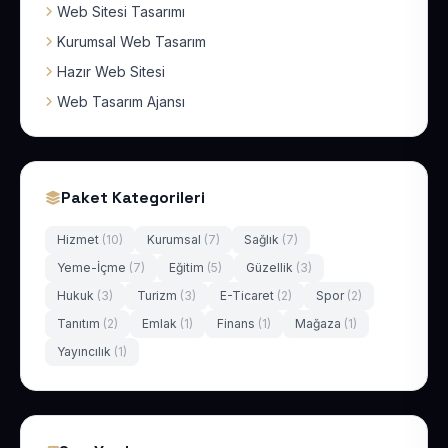
Web Sitesi Tasarımı
Kurumsal Web Tasarım
Hazır Web Sitesi
Web Tasarım Ajansı
Paket Kategorileri
Hizmet
(10)
Kurumsal
(7)
Sağlık
(7)
Yeme-İçme
(7)
Eğitim
(5)
Güzellik
(3)
Hukuk
(3)
Turizm
(3)
E-Ticaret
(2)
Spor
(2)
Tanıtım
(2)
Emlak
(1)
Finans
(1)
Mağaza
(1)
Yayıncılık
(1)