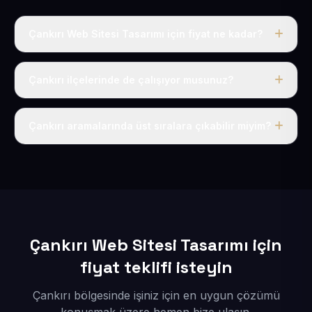
Çankırı Web Sitesi Tasarımı için fiyat ne kadar?
Çankırı dahil Türkiye’nin her yerinde geçerli yıllık tek
fiyatımız 50 USD + KDV’dir. Alan adı, hosting, SSL ve
Çankırı ilçelerinde de çalışıyor musunuz?
temel SEO bu fiyatın içindedir.
Elbette; Çankırı iline bağlı bütün ilçelere uzaktan ve
eksiksiz şekilde hizmet sunuyoruz.
Çankırı aramalarında üst sıralara çıkabilir miyim?
Sitenizi Çankırı odaklı yerel SEO ve AEO içerikleriyle
kuruyoruz; böylece bölgesel aramalarda daha kolay
bulunur hale gelirsiniz.
Çankırı Web Sitesi Tasarımı için
fiyat teklifi isteyin
Çankırı bölgesinde işiniz için en uygun çözümü