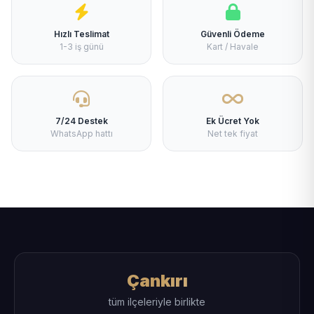
Hızlı Teslimat
Güvenli Ödeme
1-3 iş günü
Kart / Havale
7/24 Destek
Ek Ücret Yok
WhatsApp hattı
Net tek fiyat
Çankırı
tüm ilçeleriyle birlikte