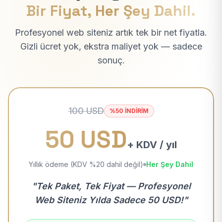
Bir Fiyat, Her Şey Dahil.
Profesyonel web siteniz artık tek bir net fiyatla.
Gizli ücret yok, ekstra maliyet yok — sadece
sonuç.
100 USD
%50 İNDİRİM
50 USD
+ KDV / yıl
Yıllık ödeme (KDV %20 dahil değil)
Her Şey Dahil
"Tek Paket, Tek Fiyat — Profesyonel
Web Siteniz Yılda Sadece 50 USD!"