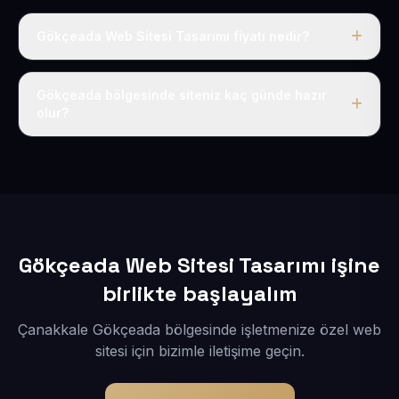
Gökçeada Web Sitesi Tasarımı fiyatı nedir?
Tek fiyat uygulanır: yıllık 50 USD + KDV. Bu bedele alan
adı, hosting, SSL ve temel SEO da dahildir.
Gökçeada bölgesinde siteniz kaç günde hazır
olur?
İçerikleriniz elimize geçtikten sonra siteniz 1-3 iş günü
içerisinde yayına alınır.
Gökçeada Web Sitesi Tasarımı işine
birlikte başlayalım
Çanakkale Gökçeada bölgesinde işletmenize özel web
sitesi için bizimle iletişime geçin.