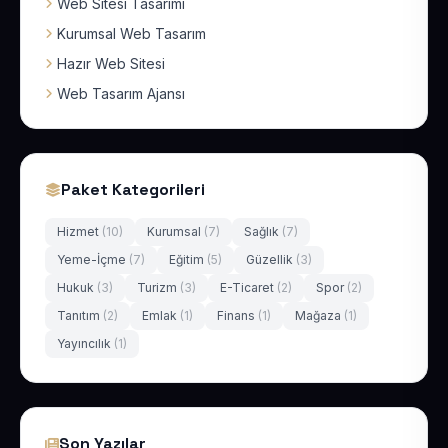
Web Sitesi Tasarımı
Kurumsal Web Tasarım
Hazır Web Sitesi
Web Tasarım Ajansı
Paket Kategorileri
Hizmet
(10)
Kurumsal
(7)
Sağlık
(7)
Yeme-İçme
(7)
Eğitim
(5)
Güzellik
(3)
Hukuk
(3)
Turizm
(3)
E-Ticaret
(2)
Spor
(2)
Tanıtım
(2)
Emlak
(1)
Finans
(1)
Mağaza
(1)
Yayıncılık
(1)
Son Yazılar