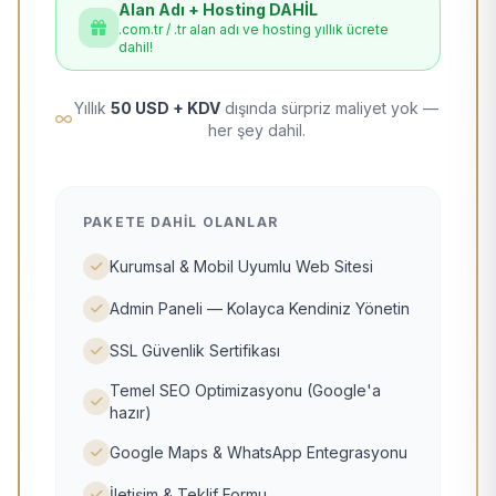
Alan Adı + Hosting DAHİL
.com.tr / .tr alan adı ve hosting yıllık ücrete
dahil!
Yıllık
50 USD + KDV
dışında sürpriz maliyet yok —
her şey dahil.
PAKETE DAHIL OLANLAR
Kurumsal & Mobil Uyumlu Web Sitesi
Admin Paneli — Kolayca Kendiniz Yönetin
SSL Güvenlik Sertifikası
Temel SEO Optimizasyonu (Google'a
hazır)
Google Maps & WhatsApp Entegrasyonu
İletişim & Teklif Formu