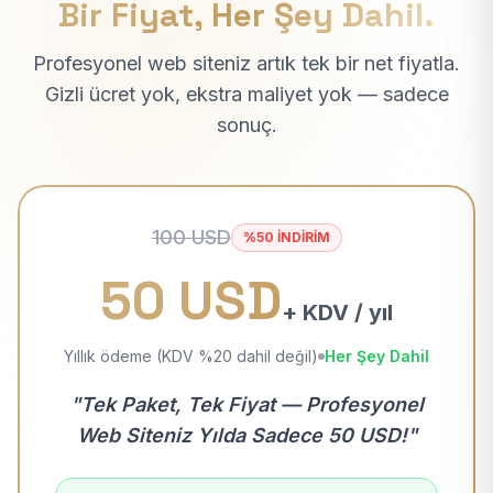
Bir Fiyat, Her Şey Dahil.
Profesyonel web siteniz artık tek bir net fiyatla.
Gizli ücret yok, ekstra maliyet yok — sadece
sonuç.
100 USD
%50 İNDİRİM
50 USD
+ KDV / yıl
Yıllık ödeme (KDV %20 dahil değil)
Her Şey Dahil
"Tek Paket, Tek Fiyat — Profesyonel
Web Siteniz Yılda Sadece 50 USD!"