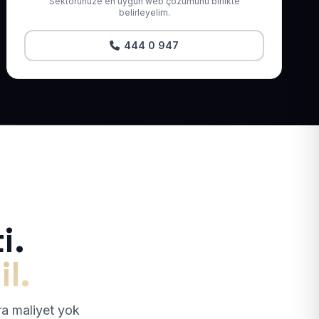
Sektörünüze en uygun web çözümünü birlikte
belirleyelim.
444 0 947
i.
il.
tra maliyet yok