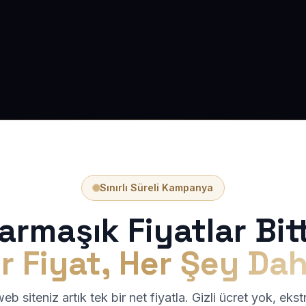
Sınırlı Süreli Kampanya
armaşık Fiyatlar Bitt
r Fiyat, Her Şey Dah
b siteniz artık tek bir net fiyatla. Gizli ücret yok, eks