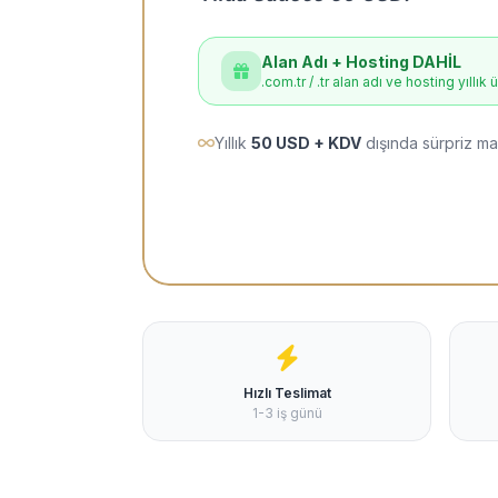
Alan Adı + Hosting DAHİL
.com.tr / .tr alan adı ve hosting yıllık 
Yıllık
50 USD + KDV
dışında sürpriz ma
Hızlı Teslimat
1-3 iş günü