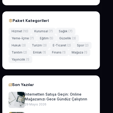
Paket Kategorileri
Hizmet
(10)
Kurumsal
(7)
Sağlık
(7)
Yeme-İçme
(7)
Eğitim
(5)
Güzellik
(3)
Hukuk
(3)
Turizm
(3)
E-Ticaret
(2)
Spor
(2)
Tanıtım
(2)
Emlak
(1)
Finans
(1)
Mağaza
(1)
Yayıncılık
(1)
Son Yazılar
İnternetten Satışa Geçin: Online
Mağazanızı Gece Gündüz Çalıştırın
29 Mayıs 2026