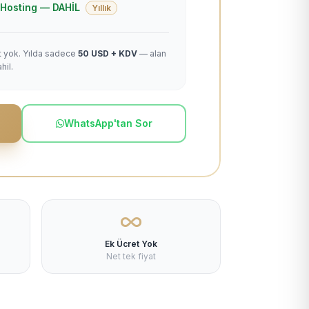
 + Hosting — DAHİL
Yıllık
et yok. Yılda sadece
50 USD + KDV
— alan
hil.
WhatsApp'tan Sor
Ek Ücret Yok
Net tek fiyat