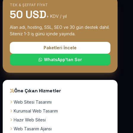
TEK & ŞEFFAF FIYAT
50 USD
+ KDV / yıl
Alan adı, hosting, SSL, SEO ve 30 gün destek dahil.
Siteniz 1-3 iş günü içinde yayında.
Paketleri İncele
WhatsApp'tan Sor
Öne Çıkan Hizmetler
Web Sitesi Tasarımı
Kurumsal Web Tasarım
Hazır Web Sitesi
Web Tasarım Ajansı