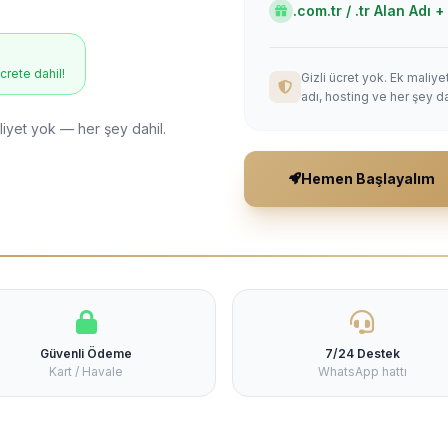
.com.tr / .tr Alan Adı
ücrete dahil!
Gizli ücret yok. Ek maliy
adı, hosting ve her şey da
liyet yok — her şey dahil.
Hemen Başlayalım
Güvenli Ödeme
7/24 Destek
Kart / Havale
WhatsApp hattı