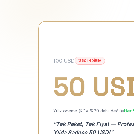
100 USD
%50 İNDİRİM
50 US
Yıllık ödeme (KDV %20 dahil değil)
Her 
"Tek Paket, Tek Fiyat — Profe
Yılda Sadece 50 USD!"