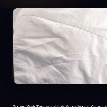
Dizayn Web Tasarım
olarak Bursa ilindeki Karacabe