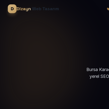
Dizayn
Web Tasarım
Bursa Karac
yerel SEO