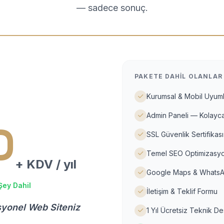
— sadece sonuç.
PAKETE DAHIL OLANLAR
Kurumsal & Mobil Uyuml
Admin Paneli — Kolayca
D
SSL Güvenlik Sertifikası
Temel SEO Optimizasyo
+ KDV / yıl
Google Maps & WhatsA
Şey Dahil
İletişim & Teklif Formu
syonel Web Siteniz
1 Yıl Ücretsiz Teknik D