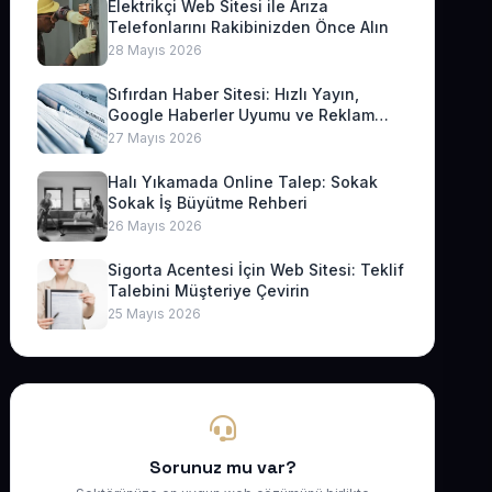
Elektrikçi Web Sitesi ile Arıza
Telefonlarını Rakibinizden Önce Alın
28 Mayıs 2026
Sıfırdan Haber Sitesi: Hızlı Yayın,
Google Haberler Uyumu ve Reklam
Geliri
27 Mayıs 2026
Halı Yıkamada Online Talep: Sokak
Sokak İş Büyütme Rehberi
26 Mayıs 2026
Sigorta Acentesi İçin Web Sitesi: Teklif
Talebini Müşteriye Çevirin
25 Mayıs 2026
Sorunuz mu var?