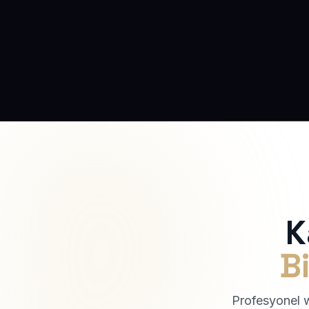
K
Bi
Profesyonel we