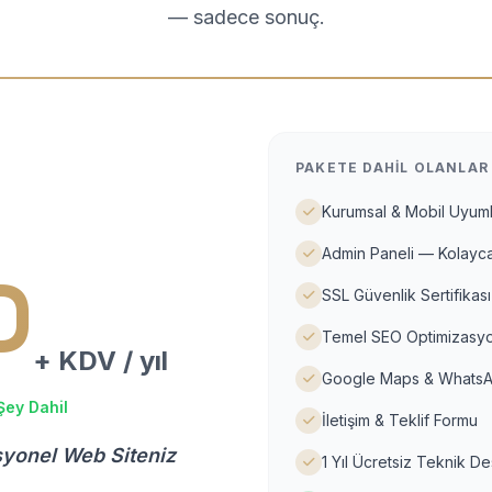
— sadece sonuç.
PAKETE DAHIL OLANLAR
Kurumsal & Mobil Uyuml
Admin Paneli — Kolayca
D
SSL Güvenlik Sertifikası
Temel SEO Optimizasyo
+ KDV / yıl
Google Maps & WhatsA
Şey Dahil
İletişim & Teklif Formu
syonel Web Siteniz
1 Yıl Ücretsiz Teknik D