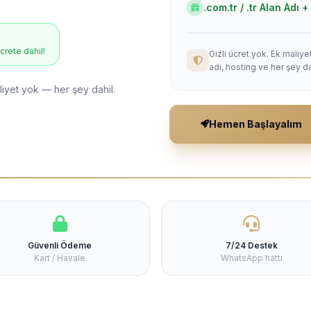
.com.tr / .tr Alan Adı
ücrete dahil!
Gizli ücret yok. Ek maliy
adı, hosting ve her şey da
liyet yok — her şey dahil.
Hemen Başlayalım
Güvenli Ödeme
7/24 Destek
Kart / Havale
WhatsApp hattı