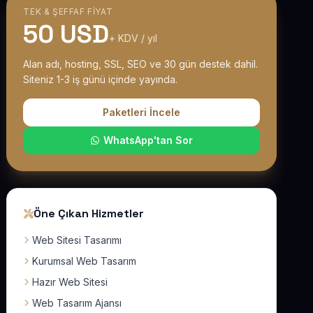
TEK & ŞEFFAF FIYAT
50 USD
+ KDV / yıl
Alan adı, hosting, SSL, SEO ve 30 gün destek dahil.
Siteniz 1-3 iş günü içinde yayında.
Paketleri İncele
WhatsApp'tan Sor
Öne Çıkan Hizmetler
Web Sitesi Tasarımı
Kurumsal Web Tasarım
Hazır Web Sitesi
Web Tasarım Ajansı