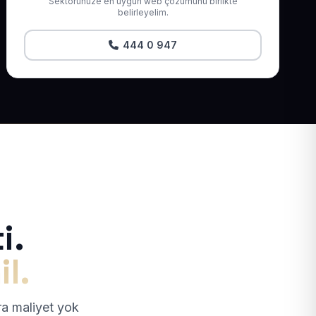
Sektörünüze en uygun web çözümünü birlikte
belirleyelim.
444 0 947
i.
il.
tra maliyet yok