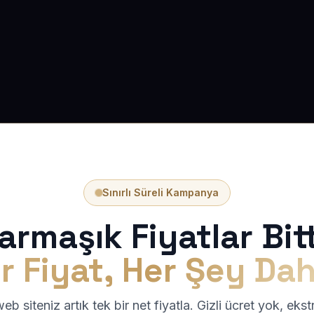
Sınırlı Süreli Kampanya
armaşık Fiyatlar Bitt
r Fiyat, Her Şey Dah
b siteniz artık tek bir net fiyatla. Gizli ücret yok, eks