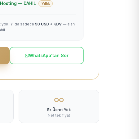
 + Hosting — DAHİL
Yıllık
et yok. Yılda sadece
50 USD + KDV
— alan
hil.
WhatsApp'tan Sor
Ek Ücret Yok
Net tek fiyat