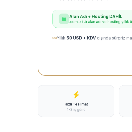
Alan Adı + Hosting DAHİL
.com.tr / .tr alan adı ve hosting yıllık 
Yıllık
50 USD + KDV
dışında sürpriz ma
Hızlı Teslimat
1-3 iş günü