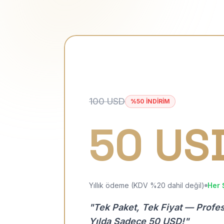
100 USD
%50 İNDİRİM
50 US
Yıllık ödeme (KDV %20 dahil değil)
Her 
"Tek Paket, Tek Fiyat — Profe
Yılda Sadece 50 USD!"