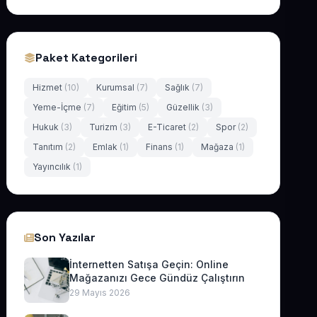
Paket Kategorileri
Hizmet
(10)
Kurumsal
(7)
Sağlık
(7)
Yeme-İçme
(7)
Eğitim
(5)
Güzellik
(3)
Hukuk
(3)
Turizm
(3)
E-Ticaret
(2)
Spor
(2)
Tanıtım
(2)
Emlak
(1)
Finans
(1)
Mağaza
(1)
Yayıncılık
(1)
Son Yazılar
İnternetten Satışa Geçin: Online
Mağazanızı Gece Gündüz Çalıştırın
29 Mayıs 2026