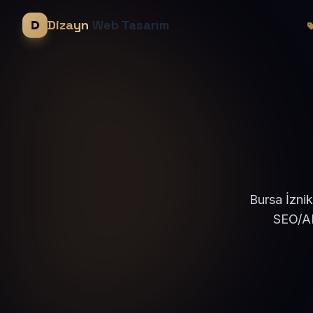
Dizayn
Web Tasarım
Bursa İznik
SEO/AE