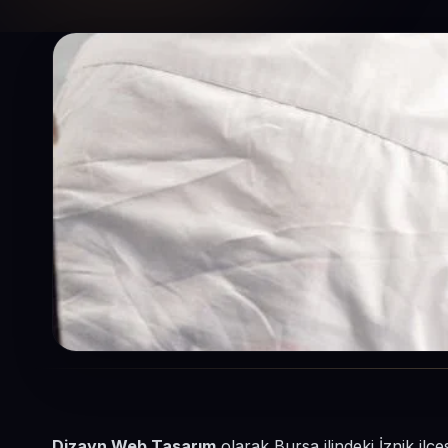
Dizayn Web Tasarım
olarak Bursa ilindeki İznik ilç