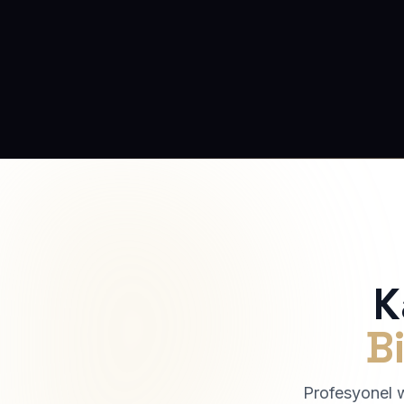
K
Bi
Profesyonel we