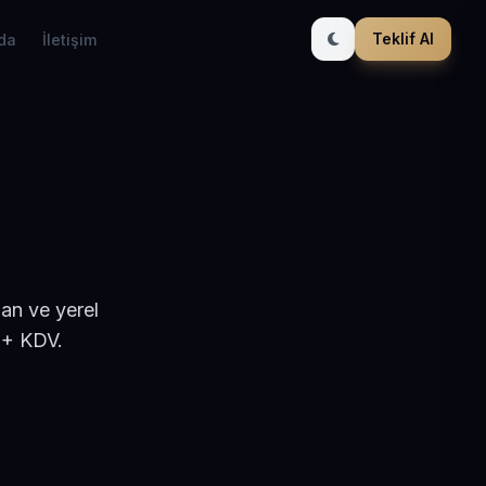
Teklif Al
da
İletişim
şan ve yerel
 + KDV.