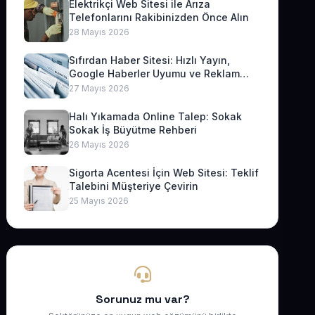
Elektrikçi Web Sitesi ile Arıza
Telefonlarını Rakibinizden Önce Alın
28 Mayıs 2026
Sıfırdan Haber Sitesi: Hızlı Yayın,
Google Haberler Uyumu ve Reklam
Geliri
27 Mayıs 2026
Halı Yıkamada Online Talep: Sokak
Sokak İş Büyütme Rehberi
26 Mayıs 2026
Sigorta Acentesi İçin Web Sitesi: Teklif
Talebini Müşteriye Çevirin
25 Mayıs 2026
Sorunuz mu var?