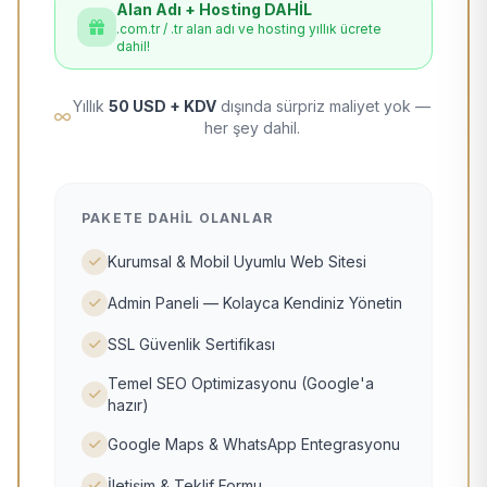
Alan Adı + Hosting DAHİL
.com.tr / .tr alan adı ve hosting yıllık ücrete
dahil!
Yıllık
50 USD + KDV
dışında sürpriz maliyet yok —
her şey dahil.
PAKETE DAHIL OLANLAR
Kurumsal & Mobil Uyumlu Web Sitesi
Admin Paneli — Kolayca Kendiniz Yönetin
SSL Güvenlik Sertifikası
Temel SEO Optimizasyonu (Google'a
hazır)
Google Maps & WhatsApp Entegrasyonu
İletişim & Teklif Formu