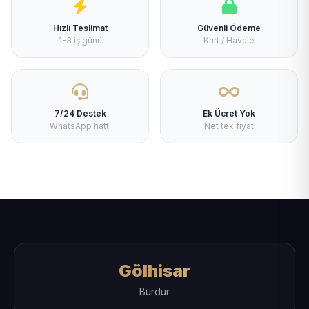
Hızlı Teslimat
Güvenli Ödeme
1-3 iş günü
Kart / Havale
7/24 Destek
Ek Ücret Yok
WhatsApp hattı
Net tek fiyat
Gölhisar
Burdur