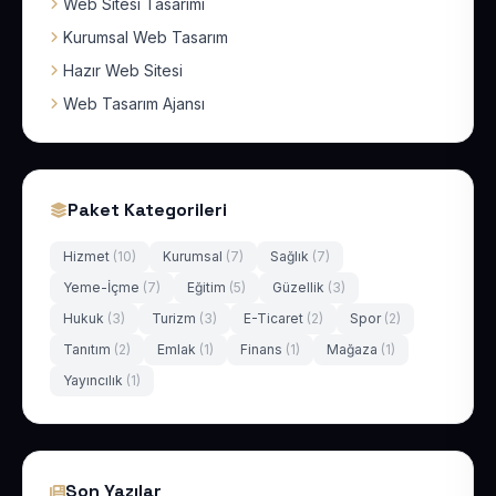
Web Sitesi Tasarımı
Kurumsal Web Tasarım
Hazır Web Sitesi
Web Tasarım Ajansı
Paket Kategorileri
Hizmet
(10)
Kurumsal
(7)
Sağlık
(7)
Yeme-İçme
(7)
Eğitim
(5)
Güzellik
(3)
Hukuk
(3)
Turizm
(3)
E-Ticaret
(2)
Spor
(2)
Tanıtım
(2)
Emlak
(1)
Finans
(1)
Mağaza
(1)
Yayıncılık
(1)
Son Yazılar