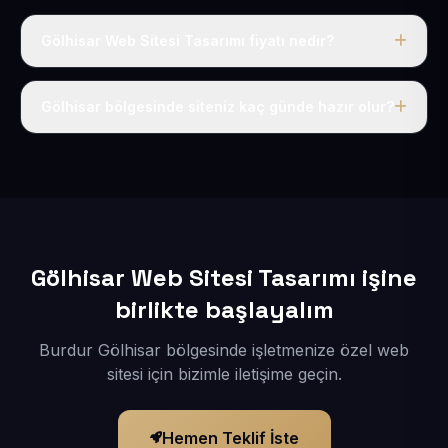
Gölhisar Web Sitesi Tasarımı fiyatı nedir?
Tek fiyat uygulanır: yıllık 50 USD + KDV. Bu bedele alan
adı, hosting, SSL ve temel SEO da dahildir.
Gölhisar bölgesinde siteniz kaç günde hazır olur?
İçerikleriniz elimize geçtikten sonra siteniz 1-3 iş günü
içerisinde yayına alınır.
Gölhisar Web Sitesi Tasarımı işine
birlikte başlayalım
Burdur Gölhisar bölgesinde işletmenize özel web
sitesi için bizimle iletişime geçin.
Hemen Teklif İste