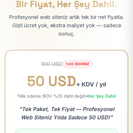
Bir Fiyat, Her Şey Dahil.
Profesyonel web siteniz artık tek bir net fiyatla.
Gizli ücret yok, ekstra maliyet yok — sadece
sonuç.
100 USD
%50 İNDİRİM
50 USD
+ KDV / yıl
Yıllık ödeme (KDV %20 dahil değil)
Her Şey Dahil
"Tek Paket, Tek Fiyat — Profesyonel
Web Siteniz Yılda Sadece 50 USD!"