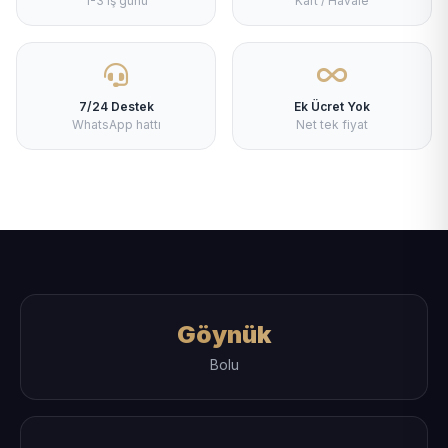
1-3 iş günü
Kart / Havale
7/24 Destek
Ek Ücret Yok
WhatsApp hattı
Net tek fiyat
Göynük
Bolu