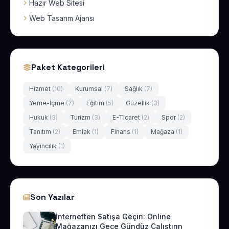
Hazır Web Sitesi
Web Tasarım Ajansı
Paket Kategorileri
Hizmet
(10)
Kurumsal
(7)
Sağlık
(7)
Yeme-İçme
(7)
Eğitim
(5)
Güzellik
(3)
Hukuk
(3)
Turizm
(3)
E-Ticaret
(2)
Spor
(2)
Tanıtım
(2)
Emlak
(1)
Finans
(1)
Mağaza
(1)
Yayıncılık
(1)
Son Yazılar
İnternetten Satışa Geçin: Online
Mağazanızı Gece Gündüz Çalıştırın