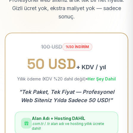
Gizli ücret yok, ekstra maliyet yok — sadece
sonuç.
100 USD
%50 İNDİRİM
50 USD
+ KDV / yıl
Yıllık ödeme (KDV %20 dahil değil)
Her Şey Dahil
"Tek Paket, Tek Fiyat — Profesyonel
Web Siteniz Yılda Sadece 50 USD!"
Alan Adı + Hosting DAHİL
.com.tr / .tr alan adı ve hosting yıllık ücrete
dahil!