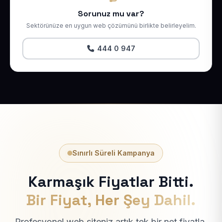
Sorunuz mu var?
Sektörünüze en uygun web çözümünü birlikte belirleyelim.
444 0 947
Sınırlı Süreli Kampanya
Karmaşık Fiyatlar Bitti.
Bir Fiyat, Her Şey Dahil.
Profesyonel web siteniz artık tek bir net fiyatla.