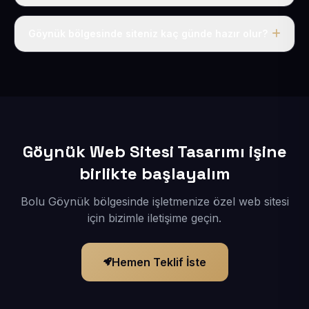
Tek fiyat uygulanır: yıllık 50 USD + KDV. Bu bedele alan
adı, hosting, SSL ve temel SEO da dahildir.
Göynük bölgesinde siteniz kaç günde hazır olur?
İçerikleriniz elimize geçtikten sonra siteniz 1-3 iş günü
içerisinde yayına alınır.
Göynük Web Sitesi Tasarımı işine
birlikte başlayalım
Bolu Göynük bölgesinde işletmenize özel web sitesi
için bizimle iletişime geçin.
Hemen Teklif İste