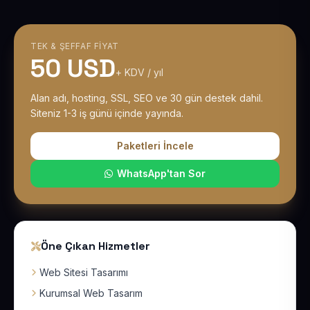
TEK & ŞEFFAF FIYAT
50 USD
+ KDV / yıl
Alan adı, hosting, SSL, SEO ve 30 gün destek dahil.
Siteniz 1-3 iş günü içinde yayında.
Paketleri İncele
WhatsApp'tan Sor
Öne Çıkan Hizmetler
Web Sitesi Tasarımı
Kurumsal Web Tasarım