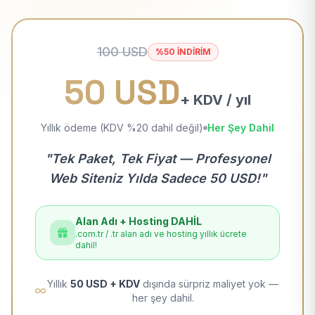
100 USD
%50 İNDİRİM
50 USD
+ KDV / yıl
Yıllık ödeme (KDV %20 dahil değil)
Her Şey Dahil
"Tek Paket, Tek Fiyat — Profesyonel
Web Siteniz Yılda Sadece 50 USD!"
Alan Adı + Hosting DAHİL
.com.tr / .tr alan adı ve hosting yıllık ücrete
dahil!
Yıllık
50 USD + KDV
dışında sürpriz maliyet yok —
her şey dahil.