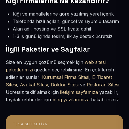
Kiğı Firmalarına Ne Kazandırır?
Kiğı ve mahallelerine göre yazılmış yerel içerik
Telefonda hızlı açılan, güncel ve uyumlu tasarım
Alan adı, hosting ve SSL fiyata dahil
1-3 iş günü içinde teslim, ilk ay destek ücretsiz
İlgili Paketler ve Sayfalar
Size en uygun çözümü seçmek için
web sitesi
paketlerimizi
gözden geçirebilirsiniz. En çok tercih
edilenler şunlar:
Kurumsal Firma Sitesi
,
E-Ticaret
Sitesi
,
Avukat Sitesi
,
Doktor Sitesi
ve
Restoran Sitesi
.
Ücretsiz teklif almak için
iletişim sayfamıza
yazabilir,
faydalı rehberler için
blog yazılarımıza
bakabilirsiniz.
TEK & ŞEFFAF FIYAT