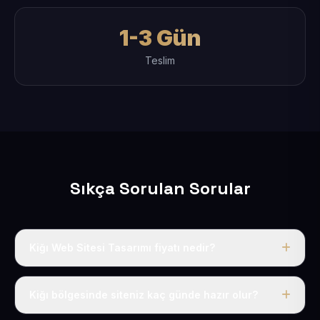
1-3 Gün
Teslim
Sıkça Sorulan Sorular
Kiğı Web Sitesi Tasarımı fiyatı nedir?
Tek fiyat uygulanır: yıllık 50 USD + KDV. Bu bedele alan
adı, hosting, SSL ve temel SEO da dahildir.
Kiğı bölgesinde siteniz kaç günde hazır olur?