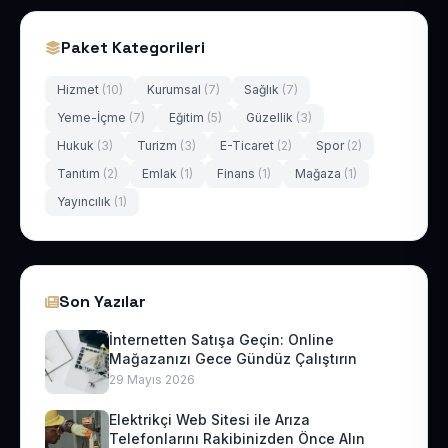
Paket Kategorileri
Hizmet
(10)
Kurumsal
(7)
Sağlık
(7)
Yeme-İçme
(7)
Eğitim
(5)
Güzellik
(3)
Hukuk
(3)
Turizm
(3)
E-Ticaret
(2)
Spor
(2)
Tanıtım
(2)
Emlak
(1)
Finans
(1)
Mağaza
(1)
Yayıncılık
(1)
Son Yazılar
İnternetten Satışa Geçin: Online
Mağazanızı Gece Gündüz Çalıştırın
29 Mayıs 2026
Elektrikçi Web Sitesi ile Arıza
Telefonlarını Rakibinizden Önce Alın