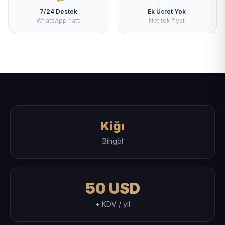
7/24 Destek
Ek Ücret Yok
WhatsApp hattı
Net tek fiyat
Kiğı
Bingöl
50 USD
+ KDV / yıl