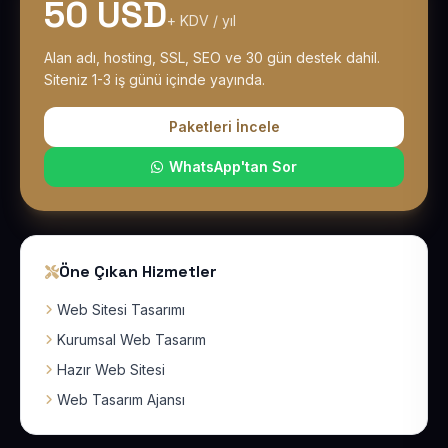
50 USD
+ KDV / yıl
Alan adı, hosting, SSL, SEO ve 30 gün destek dahil.
Siteniz 1-3 iş günü içinde yayında.
Paketleri İncele
WhatsApp'tan Sor
Öne Çıkan Hizmetler
Web Sitesi Tasarımı
Kurumsal Web Tasarım
Hazır Web Sitesi
Web Tasarım Ajansı