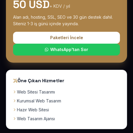
50 USD
+ KDV / yıl
Alan adı, hosting, SSL, SEO ve 30 gün destek dahil.
Siteniz 1-3 iş günü içinde yayında.
Paketleri İncele
WhatsApp'tan Sor
Öne Çıkan Hizmetler
Web Sitesi Tasarımı
Kurumsal Web Tasarım
Hazır Web Sitesi
Web Tasarım Ajansı