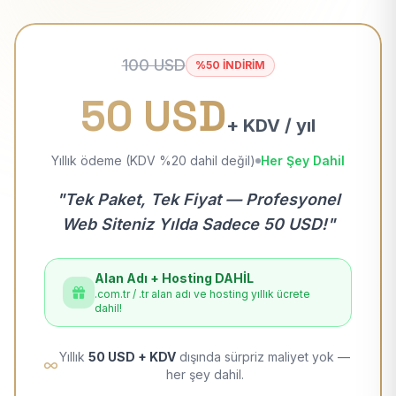
100 USD
%50 İNDİRİM
50 USD
+ KDV / yıl
Yıllık ödeme (KDV %20 dahil değil)
Her Şey Dahil
"Tek Paket, Tek Fiyat — Profesyonel
Web Siteniz Yılda Sadece 50 USD!"
Alan Adı + Hosting DAHİL
.com.tr / .tr alan adı ve hosting yıllık ücrete
dahil!
Yıllık
50 USD + KDV
dışında sürpriz maliyet yok —
her şey dahil.