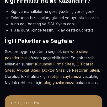
Kiğı Firmalarına Ne Kazandırır?
Kiğı ve mahallelerine göre yazılmış yerel içerik
Telefonda hızlı açılan, güncel ve uyumlu tasarım
Alan adı, hosting ve SSL fiyata dahil
1-3 iş günü içinde teslim, ilk ay destek ücretsiz
İlgili Paketler ve Sayfalar
Size en uygun çözümü seçmek için
web sitesi
paketlerimizi
gözden geçirebilirsiniz. En çok tercih
edilenler şunlar:
Kurumsal Firma Sitesi
,
E-Ticaret
Sitesi
,
Avukat Sitesi
,
Doktor Sitesi
ve
Restoran Sitesi
.
Ücretsiz teklif almak için
iletişim sayfamıza
yazabilir,
faydalı rehberler için
blog yazılarımıza
bakabilirsiniz.
TEK & ŞEFFAF FIYAT