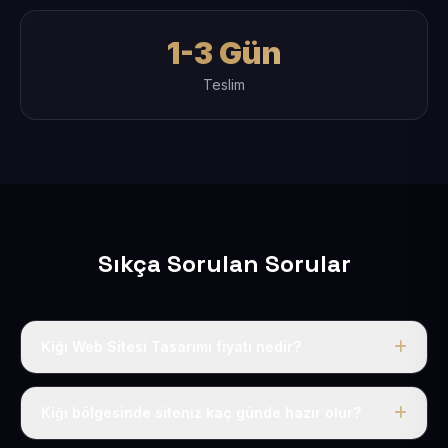
1-3 Gün
Teslim
Sıkça Sorulan Sorular
Kiğı Web Sitesi Tasarımı fiyatı nedir?
Tek fiyat uygulanır: yıllık 50 USD + KDV. Bu bedele alan
adı, hosting, SSL ve temel SEO da dahildir.
Kiğı bölgesinde siteniz kaç günde hazır olur?