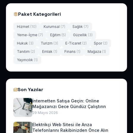
Paket Kategorileri
Hizmet
(10)
Kurumsal
(7)
Sağlık
(7)
Yeme-İçme
(7)
Eğitim
(5)
Güzellik
(3)
Hukuk
(3)
Turizm
(3)
E-Ticaret
(2)
Spor
(2)
Tanıtım
(2)
Emlak
(1)
Finans
(1)
Mağaza
(1)
Yayıncılık
(1)
Son Yazılar
İnternetten Satışa Geçin: Online
Mağazanızı Gece Gündüz Çalıştırın
29 Mayıs 2026
Elektrikçi Web Sitesi ile Arıza
Telefonlarını Rakibinizden Önce Alın