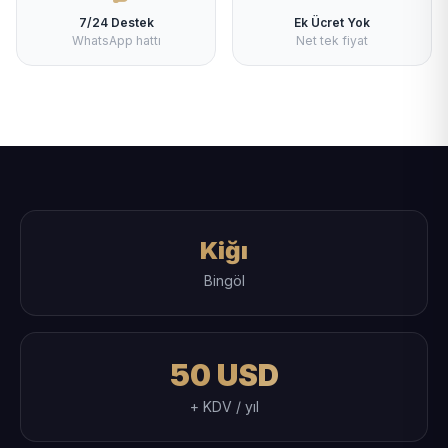
7/24 Destek
Ek Ücret Yok
WhatsApp hattı
Net tek fiyat
Kiğı
Bingöl
50 USD
+ KDV / yıl